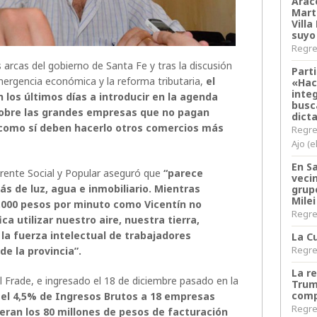
Arace
Martí
Villa
suyo
Regres
 arcas del gobierno de Santa Fe y tras la discusión
Parti
emergencia económica y la reforma tributaria,
el
«Hac
inte
n los últimos días a introducir en la agenda
busc
 sobre las grandes empresas que no pagan
dict
 como sí deben hacerlo otros comercios más
Regre
Ajo (e
En S
l Frente Social y Popular aseguró que
“parece
veci
s de luz, agua e inmobiliario. Mientras
grup
Milei
000 pesos por minuto como Vicentín no
Regres
a utilizar nuestro aire, nuestra tierra,
 la fuerza intelectual de trabajadores
La Cu
Regres
e la provincia”.
La r
 Frade, e ingresado el 18 de diciembre pasado en la
Trum
comp
 el 4,5% de Ingresos Brutos a 18 empresas
Regres
ran los 80 millones de pesos de facturación