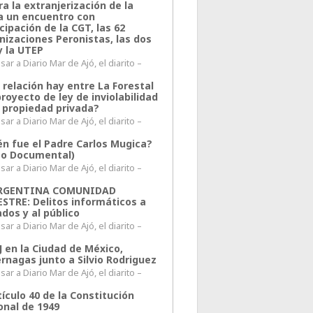
a la extranjerización de la
ra un encuentro con
cipación de la CGT, las 62
nizaciones Peronistas, las dos
y la UTEP
ar a Diario Mar de Ajó, el diarito –
 relación hay entre La Forestal
proyecto de ley de inviolabilidad
a propiedad privada?
ar a Diario Mar de Ajó, el diarito –
én fue el Padre Carlos Mugica?
eo Documental)
ar a Diario Mar de Ajó, el diarito –
ARGENTINA COMUNIDAD
ESTRE: Delitos informáticos a
ados y al público
ar a Diario Mar de Ajó, el diarito –
J en la Ciudad de México,
rnagas junto a Silvio Rodriguez
ar a Diario Mar de Ajó, el diarito –
tículo 40 de la Constitución
onal de 1949