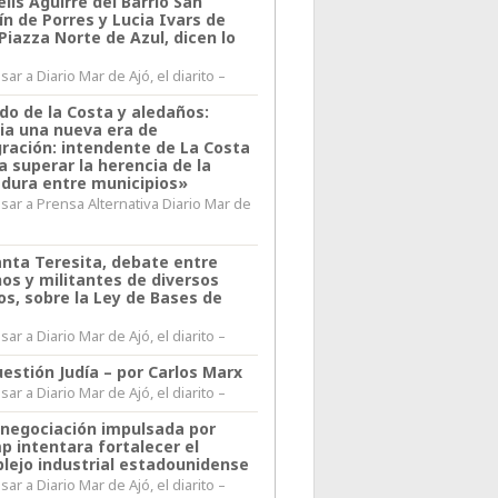
lis Aguirre del Barrio San
n de Porres y Lucia Ivars de
 Piazza Norte de Azul, dicen lo
ar a Diario Mar de Ajó, el diarito –
do de la Costa y aledaños:
ia una nueva era de
gración: intendente de La Costa
a superar la herencia de la
adura entre municipios»
sar a Prensa Alternativa Diario Mar de
l
anta Teresita, debate entre
nos y militantes de diversos
os, sobre la Ley de Bases de
ar a Diario Mar de Ajó, el diarito –
estión Judía – por Carlos Marx
ar a Diario Mar de Ajó, el diarito –
enegociación impulsada por
p intentara fortalecer el
lejo industrial estadounidense
ar a Diario Mar de Ajó, el diarito –