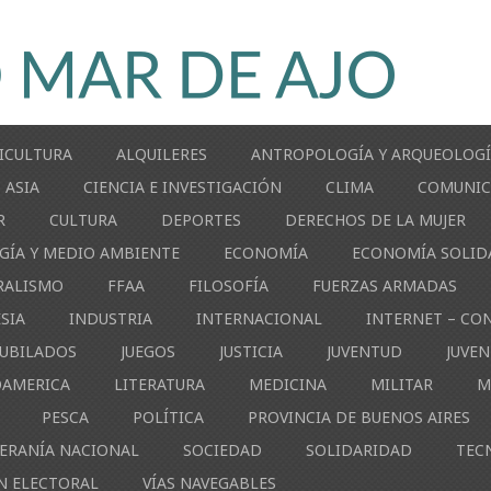
ICULTURA
ALQUILERES
ANTROPOLOGÍA Y ARQUEOLOG
ASIA
CIENCIA E INVESTIGACIÓN
CLIMA
COMUNIC
R
CULTURA
DEPORTES
DERECHOS DE LA MUJER
GÍA Y MEDIO AMBIENTE
ECONOMÍA
ECONOMÍA SOLID
RALISMO
FFAA
FILOSOFÍA
FUERZAS ARMADAS
ESIA
INDUSTRIA
INTERNACIONAL
INTERNET – CO
JUBILADOS
JUEGOS
JUSTICIA
JUVENTUD
JUVE
OAMERICA
LITERATURA
MEDICINA
MILITAR
M
PESCA
POLÍTICA
PROVINCIA DE BUENOS AIRES
ERANÍA NACIONAL
SOCIEDAD
SOLIDARIDAD
TEC
N ELECTORAL
VÍAS NAVEGABLES