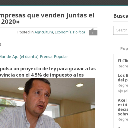
empresas que venden juntas el
Busca
o 2020»
Posted in
Agricultura
,
Economía
,
Política
0
0
Pop
ar de Ajo (el diarito) Prensa Popular
El C
Regres
mpulsa un proyecto de ley para gravar a las
vincia con el 4,5% de impuesto a los
Los 
del 
Regre
Ajo (e
Axel 
está
decis
sobr
Regres