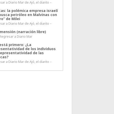
ar a Diario Mar de Ajó, el diarito –
tas: la polémica empresa israelí
busca petróleo en Malvinas con
o” de Milei
ar a Diario Mar de Ajó, el diarito –
mensión (narración libre)
esar a Diario Mar
está primero: ¿La
esentatividad de los individuos
representatividad de las
icas?
ar a Diario Mar de Ajó, el diarito –