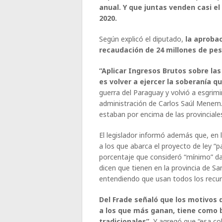
anual. Y que juntas venden casi el
2020.
Según explicó el diputado,
la aprobac
recaudación de 24 millones de pes
“Aplicar Ingresos Brutos sobre la
es volver a ejercer la soberanía q
guerra del Paraguay y volvió a esgrim
administración de Carlos Saúl Menem.
estaban por encima de las provinciales
El legislador informó además que, en
a los que abarca el proyecto de ley “
porcentaje que consideró “mínimo” dad
dicen que tienen en la provincia de San
entendiendo que usan todos los recur
Del Frade señaló que los motivos d
a los que más ganan, tiene como ba
tradicionales”.
Y agregó que “esa cob