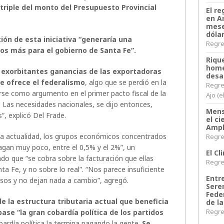
 triple del monto del Presupuesto Provincial
El re
en A
mese
dóla
ión de esta iniciativa “generaría una
Regres
os más para el gobierno de Santa Fe”.
Riqu
home
s exorbitantes ganancias de las exportadoras
desa
ue ofrece el federalismo
, algo que se perdió en la
Regre
irse como argumento en el primer pacto fiscal de la
Ajo (e
 Las necesidades nacionales, se dijo entonces,
Mens
”, explicó Del Frade.
el c
Ampl
 la actualidad, los grupos económicos concentrados
Regres
pagan muy poco, entre el 0,5% y el 2%”, un
El C
o que “se cobra sobre la facturación que ellas
Regres
ta Fe, y no sobre lo real”. “Nos parece insuficiente
Entr
sos y no dejan nada a cambio”, agregó.
Sere
Fede
e la estructura tributaria actual que beneficia
de la
Regres
se “la gran cobardía política de los partidos
ardía política la termina pagando la gente.
Se