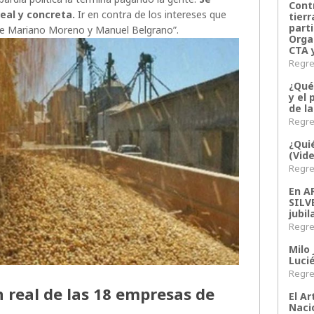
Contr
eal y concreta.
Ir en contra de los intereses que
tier
parti
 de Mariano Moreno y Manuel Belgrano”.
Orga
CTA 
Regres
¿Qué
y el 
de l
Regres
¿Qui
(Vid
Regres
En 
SILV
jubil
Regres
Milo 
Lucié
Regres
n real de las 18 empresas de
El Ar
Naci