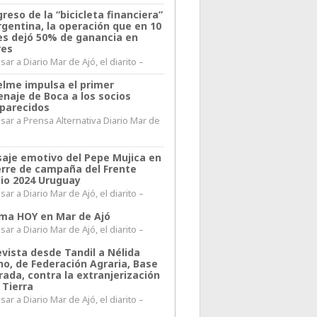
greso de la “bicicleta financiera”
rgentina, la operación que en 10
s dejó 50% de ganancia en
res
ar a Diario Mar de Ajó, el diarito –
elme impulsa el primer
naje de Boca a los socios
parecidos
sar a Prensa Alternativa Diario Mar de
l
aje emotivo del Pepe Mujica en
ierre de campaña del Frente
io 2024 Uruguay
ar a Diario Mar de Ajó, el diarito –
lima HOY en Mar de Ajó
ar a Diario Mar de Ajó, el diarito –
evista desde Tandil a Nélida
no, de Federación Agraria, Base
rada, contra la extranjerización
 Tierra
ar a Diario Mar de Ajó, el diarito –