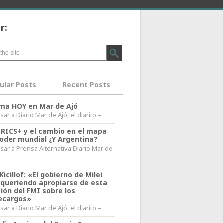
r:
ular Posts
Recent Posts
lima HOY en Mar de Ajó
ar a Diario Mar de Ajó, el diarito –
BRICS+ y el cambio en el mapa
poder mundial ¿Y Argentina?
sar a Prensa Alternativa Diario Mar de
l
Kicillof: «El gobierno de Milei
 queriendo apropiarse de esta
ión del FMI sobre los
ecargos»
ar a Diario Mar de Ajó, el diarito –