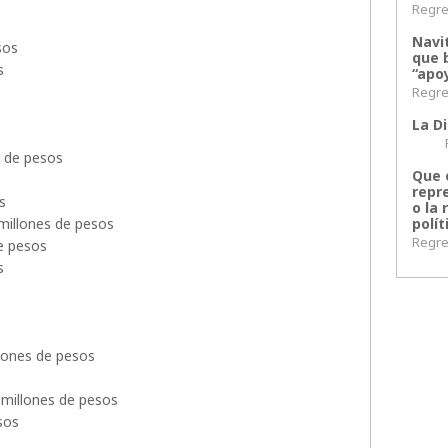
Regres
Navi
sos
que 
s
“apoy
Regres
La Di
Regr
s de pesos
Que 
repr
s
o la 
millones de pesos
polít
Regres
e pesos
s
lones de pesos
millones de pesos
sos