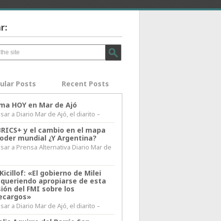
r:
ular Posts
Recent Posts
lima HOY en Mar de Ajó
ar a Diario Mar de Ajó, el diarito –
BRICS+ y el cambio en el mapa
poder mundial ¿Y Argentina?
sar a Prensa Alternativa Diario Mar de
l
Kicillof: «El gobierno de Milei
 queriendo apropiarse de esta
ión del FMI sobre los
ecargos»
ar a Diario Mar de Ajó, el diarito –