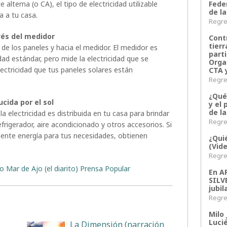
Fede
e alterna (o CA), el tipo de electricidad utilizable
de la
a a tu casa.
Regres
avés del medidor
Contr
tier
és de los paneles y hacia el medidor. El medidor es
parti
d estándar, pero mide la electricidad que se
Orga
lectricidad que tus paneles solares están
CTA 
Regres
¿Qué
ucida por el sol
y el 
de l
la electricidad es distribuida en tu casa para brindar
Regres
frigerador, aire acondicionado y otros accesorios. Si
iente energía para tus necesidades, obtienen
¿Qui
(Vid
Regres
io Mar de Ajo (el diarito) Prensa Popular
En 
SILV
jubil
Regres
Milo 
Lucié
La Dimensión (narración