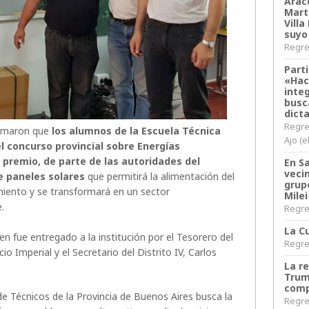
Arace
Martí
Villa
suyo
Regres
Parti
«Hac
inte
busc
dict
Regre
ormaron que
los alumnos de la Escuela Técnica
Ajo (e
l concurso provincial sobre Energías
 premio, de parte de las autoridades del
En S
veci
de paneles solares
que permitirá la alimentación del
grup
miento y se transformará en un sector
Milei
.
Regres
La Cu
n fue entregado a la institución por el Tesorero del
Regres
io Imperial y el Secretario del Distrito IV, Carlos
La r
Trum
comp
o de Técnicos de la Provincia de Buenos Aires busca la
Regres