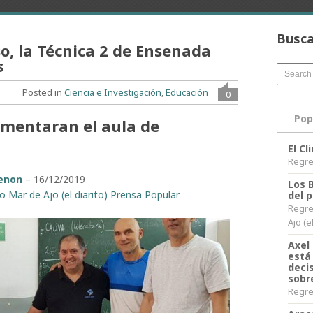
Busca
o, la Técnica 2 de Ensenada
s
Posted in
Ciencia e Investigación
,
Educación
0
Pop
limentaran el aula de
El C
Regres
denon
– 16/12/2019
Los 
io Mar de Ajo (el diarito) Prensa Popular
del 
Regre
Ajo (e
Axel 
está
decis
sobr
Regres