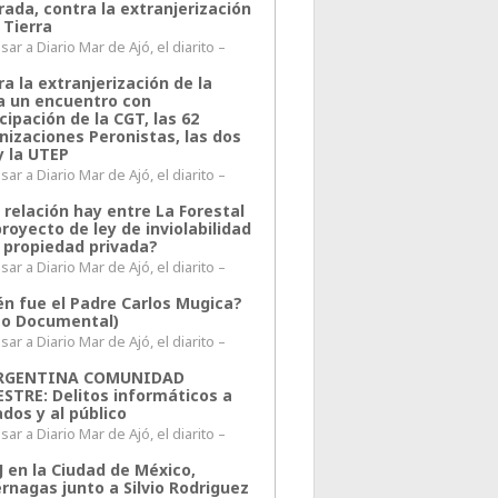
rada, contra la extranjerización
 Tierra
ar a Diario Mar de Ajó, el diarito –
a la extranjerización de la
ra un encuentro con
cipación de la CGT, las 62
nizaciones Peronistas, las dos
y la UTEP
ar a Diario Mar de Ajó, el diarito –
 relación hay entre La Forestal
proyecto de ley de inviolabilidad
a propiedad privada?
ar a Diario Mar de Ajó, el diarito –
én fue el Padre Carlos Mugica?
eo Documental)
ar a Diario Mar de Ajó, el diarito –
ARGENTINA COMUNIDAD
ESTRE: Delitos informáticos a
ados y al público
ar a Diario Mar de Ajó, el diarito –
J en la Ciudad de México,
rnagas junto a Silvio Rodriguez