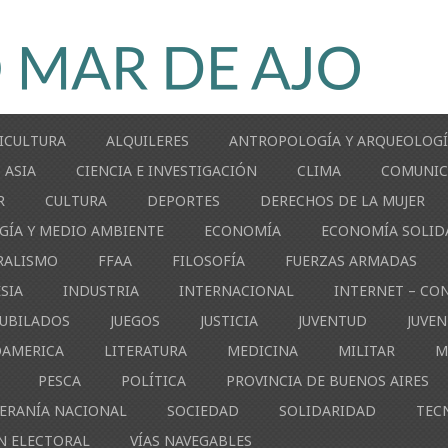
ICULTURA
ALQUILERES
ANTROPOLOGÍA Y ARQUEOLOG
ASIA
CIENCIA E INVESTIGACIÓN
CLIMA
COMUNIC
R
CULTURA
DEPORTES
DERECHOS DE LA MUJER
GÍA Y MEDIO AMBIENTE
ECONOMÍA
ECONOMÍA SOLID
RALISMO
FFAA
FILOSOFÍA
FUERZAS ARMADAS
ESIA
INDUSTRIA
INTERNACIONAL
INTERNET – CO
JUBILADOS
JUEGOS
JUSTICIA
JUVENTUD
JUVE
OAMERICA
LITERATURA
MEDICINA
MILITAR
M
PESCA
POLÍTICA
PROVINCIA DE BUENOS AIRES
ERANÍA NACIONAL
SOCIEDAD
SOLIDARIDAD
TEC
N ELECTORAL
VÍAS NAVEGABLES