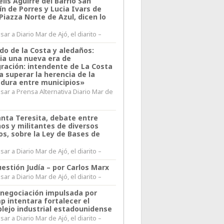
lis Aguirre del Barrio San
n de Porres y Lucia Ivars de
 Piazza Norte de Azul, dicen lo
ar a Diario Mar de Ajó, el diarito –
do de la Costa y aledaños:
ia una nueva era de
gración: intendente de La Costa
a superar la herencia de la
adura entre municipios»
sar a Prensa Alternativa Diario Mar de
l
anta Teresita, debate entre
nos y militantes de diversos
os, sobre la Ley de Bases de
ar a Diario Mar de Ajó, el diarito –
estión Judía – por Carlos Marx
ar a Diario Mar de Ajó, el diarito –
enegociación impulsada por
p intentara fortalecer el
lejo industrial estadounidense
ar a Diario Mar de Ajó, el diarito –