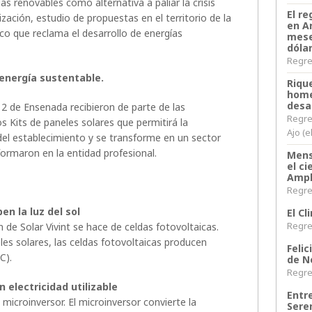
s renovables como alternativa a paliar la crisis
El re
lización, estudio de propuestas en el territorio de la
en A
ico que reclama el desarrollo de energías
mese
dóla
Regres
energía sustentable.
Riqu
home
desa
2 de Ensenada recibieron de parte de las
Regre
s Kits de paneles solares que permitirá la
Ajo (e
del establecimiento y se transforme en un sector
ormaron en la entidad profesional.
Mens
el c
Ampl
Regres
en la luz del sol
El C
Regres
n de Solar Vivint se hace de celdas fotovoltaicas.
eles solares, las celdas fotovoltaicas producen
Felic
C).
de N
Regres
 electricidad utilizable
Entr
 microinversor. El microinversor convierte la
Sere