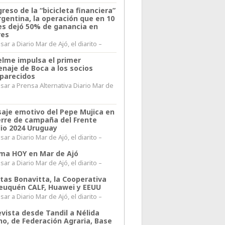
greso de la “bicicleta financiera”
rgentina, la operación que en 10
s dejó 50% de ganancia en
res
ar a Diario Mar de Ajó, el diarito –
elme impulsa el primer
naje de Boca a los socios
parecidos
sar a Prensa Alternativa Diario Mar de
l
aje emotivo del Pepe Mujica en
ierre de campaña del Frente
io 2024 Uruguay
ar a Diario Mar de Ajó, el diarito –
lima HOY en Mar de Ajó
ar a Diario Mar de Ajó, el diarito –
itas Bonavitta, la Cooperativa
euquén CALF, Huawei y EEUU
ar a Diario Mar de Ajó, el diarito –
evista desde Tandil a Nélida
no, de Federación Agraria, Base