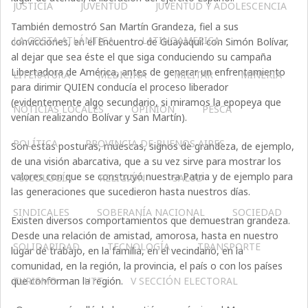
JUSTICIA
JUVENTUD
JUVENTUD Y ADOLESCENCIA
También demostró San Martín Grandeza, fiel a sus
LA COSTA ATLÁNTICA
LATINOAMERICA
convicciones, en el Encuentro de Guayaquil con Simón Bolívar,
al dejar que sea éste el que siga conduciendo su campaña
Libertadora de América, antes de generar un enfrentamiento
LITERATURA
MEDICINA
MILITAR
MINERIA
para dirimir QUIEN conducía el proceso liberador
(evidentemente algo secundario, si miramos la epopeya que
NOTICIAS LOCALES
OPINIÓN
PESCA
venían realizando Bolívar y San Martín).
POLÍTICA
PROVINCIA DE BUENOS AIRES
Son estas posturas, muescas, signos de grandeza, de ejemplo,
de una visión abarcativa, que a su vez sirve para mostrar los
valores con que se construyó nuestra Patria y de ejemplo para
PSICOLOGÍA
RELIGIÓN
SALUD
las generaciones que sucedieron hasta nuestros días.
SINDICALES
SOBERANÍA NACIONAL
SOCIEDAD
Existen diversos comportamientos que demuestran grandeza.
Desde una relación de amistad, amorosa, hasta en nuestro
SOLIDARIDAD
TECNOLOGÍA
TRANSPORTE
lugar de trabajo, en la familia, en el vecindario, en la
comunidad, en la región, la provincia, el país o con los países
que conforman la región.
TURISMO
UTT
V SECCIÓN ELECTORAL