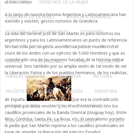
el bien común.
DEPORTES
DERECHOS DE LA MUJER
A lo largo de nuestra historia Argentina y Latinoamericana han
DERECHOS DE LA NIÑEZ
DERECHOS HUMANOS
existido y existen, gestos notorios de Grandeza.
ECOLOGÍA Y MEDIO AMBIENTE
ECONOMÍA
La vida del General José de San Martín es para nosotros los
argentinos y para los Latinoamericanos un punto de referencia.
No tan sólo por su gesta asombrosa para el mundo con el
ECONOMÍA SOLIDARIA
EDUCACIÓN
EMPLEO
cruce de los Andes con un ejército de 5.000 Hombres y que es
considerado una de las mayores hazañas de la historia militar
ENERGÍA
FEDERALISMO
FFAA
FILOSOFÍA
universal. Sino también por su amplia visión de tal modo de ver
la Liberación Patria y de los pueblos hermanos, de los realistas,
FUERZAS ARMADAS
GANADERIA
HISTORIA
HOLÍSTICA
HUERTA
IGLESIA
INDUSTRIA
de España.
Que era la contradicción
principal que debía resolver y no el enfrentamiento con los
INTERNACIONAL
INTERNET – CONECTIVIDAD
caudillos provinciales de la Banda Oriental (Uruguay hoy), Entre
Ríos, Córdoba, Santa Fé, La Rioja, etc. El centralismo porteño
JUBILACIONES Y PENSIONES
JUBILADOS
JUEGOS
le pedía que San Martín reprima a los caudillos provinciales en
lugar de atender, la liberación del ejército Español.