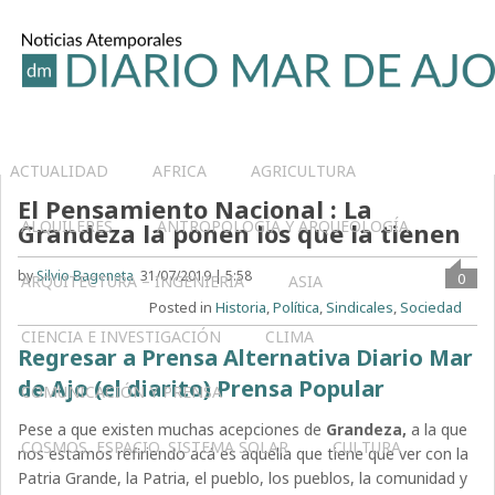
ACTUALIDAD
AFRICA
AGRICULTURA
El Pensamiento Nacional : La
ALQUILERES
ANTROPOLOGÍA Y ARQUEOLOGÍA
Grandeza la ponen los que la tienen
by
Silvio Bageneta
31/07/2019 | 5:58
0
ARQUITECTURA – INGENIERIA
ASIA
Posted in
Historia
,
Política
,
Sindicales
,
Sociedad
CIENCIA E INVESTIGACIÓN
CLIMA
Regresar a Prensa Alternativa Diario Mar
de Ajo (el diarito) Prensa Popular
COMUNICACIÓN Y PRENSA
Pese a que existen muchas acepciones de
Grandeza,
a la que
COSMOS, ESPACIO, SISTEMA SOLAR
CULTURA
nos estamos refiriendo acá es aquella que tiene que ver con la
Patria Grande, la Patria, el pueblo, los pueblos, la comunidad y