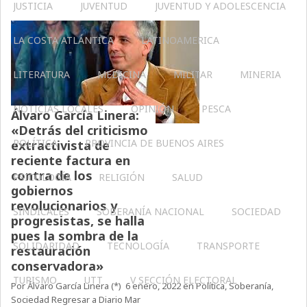
JUSTICIA
JUVENTUD
JUVENTUD Y ADOLESCENCIA
LA COSTA ATLÁNTICA
LATINOAMERICA
LITERATURA
MEDICINA
MILITAR
MINERIA
NOTICIAS LOCALES
OPINIÓN
PESCA
Álvaro García Linera:
«Detrás del criticismo
POLÍTICA
PROVINCIA DE BUENOS AIRES
extractivista de
reciente factura en
contra de los
PSICOLOGÍA
RELIGIÓN
SALUD
gobiernos
revolucionarios y
SINDICALES
SOBERANÍA NACIONAL
SOCIEDAD
progresistas, se halla
pues la sombra de la
SOLIDARIDAD
TECNOLOGÍA
TRANSPORTE
restauración
conservadora»
TURISMO
UTT
V SECCIÓN ELECTORAL
Por Álvaro García Linera (*) 6 enero, 2022 en Política, Soberanía,
Sociedad Regresar a Diario Mar