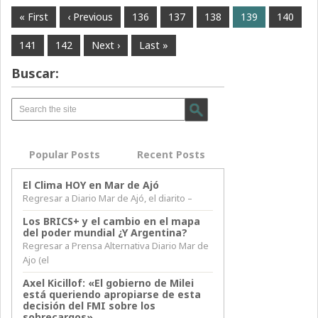
« First
‹ Previous
136
137
138
139
140
141
142
Next ›
Last »
Buscar:
Popular Posts
Recent Posts
El Clima HOY en Mar de Ajó
Regresar a Diario Mar de Ajó, el diarito –
Los BRICS+ y el cambio en el mapa
del poder mundial ¿Y Argentina?
Regresar a Prensa Alternativa Diario Mar de
Ajo (el
Axel Kicillof: «El gobierno de Milei
está queriendo apropiarse de esta
decisión del FMI sobre los
sobrecargos»