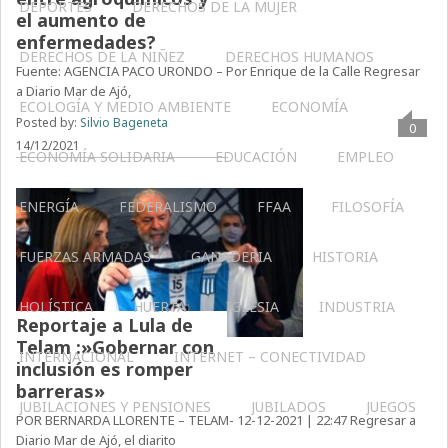
DEPORTES
DERECHOS DE LA MUJER
el aumento de
enfermedades?
DERECHOS DE LA NIÑEZ
DERECHOS HUMANOS
Fuente: AGENCIA PACO URONDO – Por Enrique de la Calle Regresar
a Diario Mar de Ajó,
ECOLOGÍA Y MEDIO AMBIENTE
ECONOMÍA
Posted by:
Silvio Bageneta
0
14/12/2021
ECONOMÍA SOLIDARIA
EDUCACIÓN
EMPLEO
ENERGÍA
FEDERALISMO
FFAA
FILOSOFÍA
FUERZAS ARMADAS
GANADERIA
HISTORIA
HOLÍSTICA
HUERTA
IGLESIA
INDUSTRIA
Reportaje a Lula de
Telam :»Gobernar con
INTERNACIONAL
INTERNET – CONECTIVIDAD
inclusión es romper
barreras»
JUBILACIONES Y PENSIONES
JUBILADOS
JUEGOS
POR BERNARDA LLORENTE – TELAM- 12-12-2021 | 22:47 Regresar a
Diario Mar de Ajó, el diarito