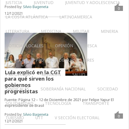
JUSTICIA
JUVENTUD
JUVENTUD Y ADOLESCENCIA
Posted by:
Silvio Bageneta
0
12/12/2021
LA COSTA ATLÁNTICA
LATINOAMERICA
LITERATURA
MEDICINA
MILITAR
MINERIA
NOTICIAS LOCALES
OPINIÓN
PESCA
POLÍTICA
PROVINCIA DE BUENOS AIRES
Lula explicó en la CGT
PSICOLOGÍA
RELIGIÓN
SALUD
para qué sirven los
gobiernos
SINDICALES
SOBERANÍA NACIONAL
SOCIEDAD
progresistas
Fuente: Página 12 – 12 de Diciembre de 2021 por Felipe Yapur El
SOLIDARIDAD
TECNOLOGÍA
TRANSPORTE
expresidente de Brasil
Posted by:
Silvio Bageneta
0
TURISMO
UTT
V SECCIÓN ELECTORAL
12/12/2021