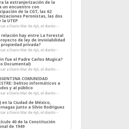
a la extranjerización de la
ra un encuentro con
cipación de la CGT, las 62
nizaciones Peronistas, las dos
y la UTEP
ar a Diario Mar de Ajó, el diarito –
 relación hay entre La Forestal
proyecto de ley de inviolabilidad
a propiedad privada?
ar a Diario Mar de Ajó, el diarito –
én fue el Padre Carlos Mugica?
eo Documental)
ar a Diario Mar de Ajó, el diarito –
ARGENTINA COMUNIDAD
ESTRE: Delitos informáticos a
ados y al público
ar a Diario Mar de Ajó, el diarito –
J en la Ciudad de México,
rnagas junto a Silvio Rodriguez
ar a Diario Mar de Ajó, el diarito –
tículo 40 de la Constitución
onal de 1949