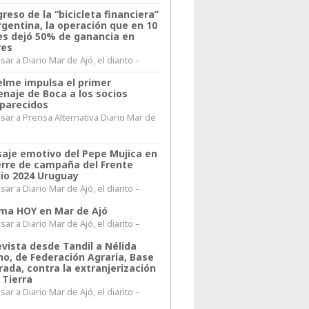
greso de la “bicicleta financiera”
rgentina, la operación que en 10
s dejó 50% de ganancia en
res
ar a Diario Mar de Ajó, el diarito –
elme impulsa el primer
naje de Boca a los socios
parecidos
sar a Prensa Alternativa Diario Mar de
l
aje emotivo del Pepe Mujica en
ierre de campaña del Frente
io 2024 Uruguay
ar a Diario Mar de Ajó, el diarito –
lima HOY en Mar de Ajó
ar a Diario Mar de Ajó, el diarito –
evista desde Tandil a Nélida
no, de Federación Agraria, Base
rada, contra la extranjerización
 Tierra
ar a Diario Mar de Ajó, el diarito –