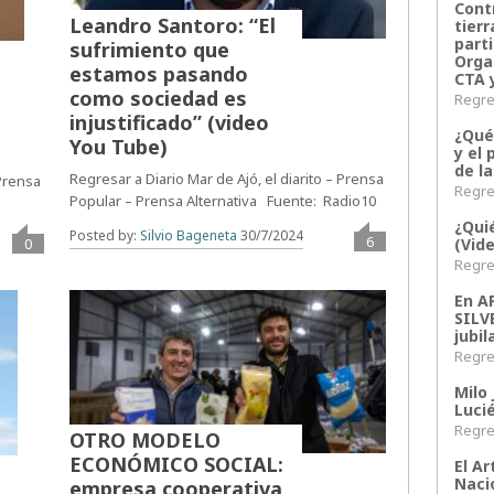
Contr
Leandro Santoro: “El
tier
parti
sufrimiento que
Orga
estamos pasando
CTA 
como sociedad es
Regres
injustificado” (video
¿Qué
You Tube)
y el 
de l
Regresar a Diario Mar de Ajó, el diarito – Prensa
 Prensa
Regres
Popular – Prensa Alternativa Fuente: Radio10
¿Qui
Posted by:
Silvio Bageneta
30/7/2024
6
0
(Vid
Regres
En 
SILV
jubil
Regres
Milo 
Lucié
Regres
OTRO MODELO
ECONÓMICO SOCIAL:
El Ar
Naci
empresa cooperativa