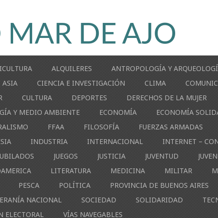
ICULTURA
ALQUILERES
ANTROPOLOGÍA Y ARQUEOLOG
ASIA
CIENCIA E INVESTIGACIÓN
CLIMA
COMUNIC
R
CULTURA
DEPORTES
DERECHOS DE LA MUJER
GÍA Y MEDIO AMBIENTE
ECONOMÍA
ECONOMÍA SOLID
RALISMO
FFAA
FILOSOFÍA
FUERZAS ARMADAS
ESIA
INDUSTRIA
INTERNACIONAL
INTERNET – CO
JUBILADOS
JUEGOS
JUSTICIA
JUVENTUD
JUVE
OAMERICA
LITERATURA
MEDICINA
MILITAR
M
PESCA
POLÍTICA
PROVINCIA DE BUENOS AIRES
ERANÍA NACIONAL
SOCIEDAD
SOLIDARIDAD
TEC
N ELECTORAL
VÍAS NAVEGABLES