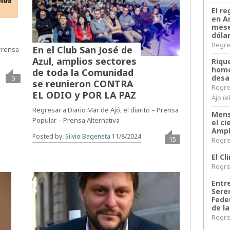
El re
en A
mese
dóla
Regres
En el Club San José de
 Prensa
Azul, amplios sectores
Riqu
home
de toda la Comunidad
desa
0
se reunieron CONTRA
Regre
EL ODIO y POR LA PAZ
Ajo (e
Regresar a Diario Mar de Ajó, el diarito – Prensa
Mens
Popular – Prensa Alternativa
el c
Ampl
Posted by:
Silvio Bageneta
11/8/2024
15
Regres
El C
Regres
Entr
Sere
Fede
de la
Regres