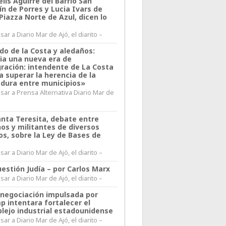
lis Aguirre del Barrio San
n de Porres y Lucia Ivars de
 Piazza Norte de Azul, dicen lo
ar a Diario Mar de Ajó, el diarito –
do de la Costa y aledaños:
ia una nueva era de
gración: intendente de La Costa
a superar la herencia de la
adura entre municipios»
sar a Prensa Alternativa Diario Mar de
l
anta Teresita, debate entre
nos y militantes de diversos
os, sobre la Ley de Bases de
ar a Diario Mar de Ajó, el diarito –
estión Judía – por Carlos Marx
ar a Diario Mar de Ajó, el diarito –
enegociación impulsada por
p intentara fortalecer el
lejo industrial estadounidense
ar a Diario Mar de Ajó, el diarito –