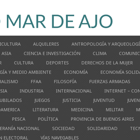
ICULTURA
ALQUILERES
ANTROPOLOGÍA Y ARQUEOLOG
ASIA
CIENCIA E INVESTIGACIÓN
CLIMA
COMUNIC
R
CULTURA
DEPORTES
DERECHOS DE LA MUJER
GÍA Y MEDIO AMBIENTE
ECONOMÍA
ECONOMÍA SOLID
RALISMO
FFAA
FILOSOFÍA
FUERZAS ARMADAS
ESIA
INDUSTRIA
INTERNACIONAL
INTERNET – CO
JUBILADOS
JUEGOS
JUSTICIA
JUVENTUD
JUVE
OAMERICA
LITERATURA
MEDICINA
MILITAR
M
PESCA
POLÍTICA
PROVINCIA DE BUENOS AIRES
ERANÍA NACIONAL
SOCIEDAD
SOLIDARIDAD
TEC
N ELECTORAL
VÍAS NAVEGABLES