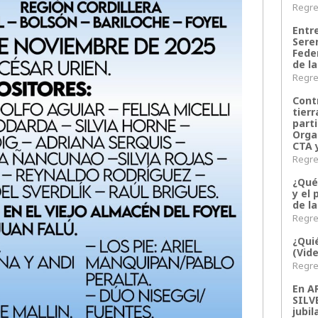
Regres
Entr
Sere
Fede
de la
Regres
Contr
tier
parti
Orga
CTA 
Regres
¿Qué
y el 
de l
Regres
¿Qui
(Vid
Regres
En 
SILV
jubil