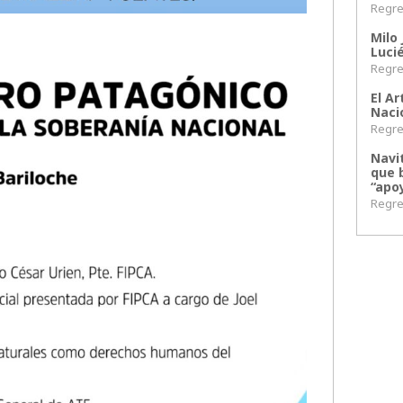
Regres
Milo 
Lucié
Regres
El Ar
Naci
Regres
Navi
que 
“apoy
Regres