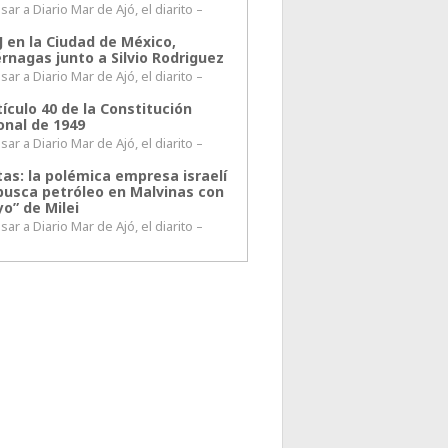
ar a Diario Mar de Ajó, el diarito –
J en la Ciudad de México,
rnagas junto a Silvio Rodriguez
ar a Diario Mar de Ajó, el diarito –
tículo 40 de la Constitución
onal de 1949
ar a Diario Mar de Ajó, el diarito –
tas: la polémica empresa israelí
busca petróleo en Malvinas con
o” de Milei
ar a Diario Mar de Ajó, el diarito –