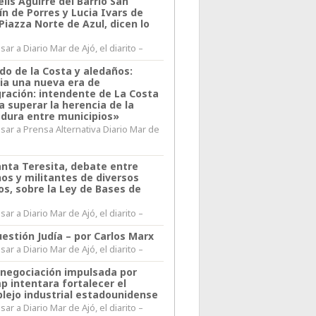
lis Aguirre del Barrio San
n de Porres y Lucia Ivars de
 Piazza Norte de Azul, dicen lo
ar a Diario Mar de Ajó, el diarito –
do de la Costa y aledaños:
ia una nueva era de
gración: intendente de La Costa
a superar la herencia de la
adura entre municipios»
sar a Prensa Alternativa Diario Mar de
l
anta Teresita, debate entre
nos y militantes de diversos
os, sobre la Ley de Bases de
ar a Diario Mar de Ajó, el diarito –
estión Judía – por Carlos Marx
ar a Diario Mar de Ajó, el diarito –
enegociación impulsada por
p intentara fortalecer el
lejo industrial estadounidense
ar a Diario Mar de Ajó, el diarito –