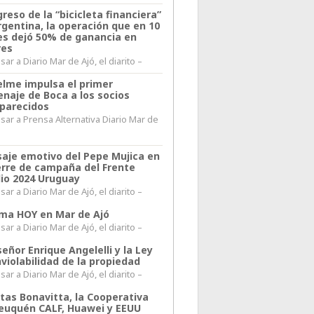
greso de la “bicicleta financiera”
rgentina, la operación que en 10
s dejó 50% de ganancia en
res
ar a Diario Mar de Ajó, el diarito –
elme impulsa el primer
naje de Boca a los socios
parecidos
sar a Prensa Alternativa Diario Mar de
l
aje emotivo del Pepe Mujica en
ierre de campaña del Frente
io 2024 Uruguay
ar a Diario Mar de Ajó, el diarito –
lima HOY en Mar de Ajó
ar a Diario Mar de Ajó, el diarito –
ñor Enrique Angelelli y la Ley
violabilidad de la propiedad
ar a Diario Mar de Ajó, el diarito –
itas Bonavitta, la Cooperativa
euquén CALF, Huawei y EEUU