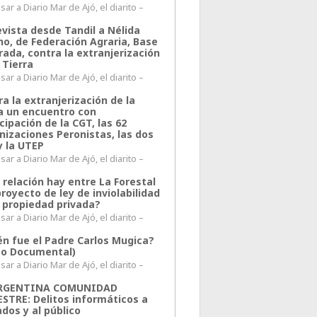
ar a Diario Mar de Ajó, el diarito –
evista desde Tandil a Nélida
no, de Federación Agraria, Base
rada, contra la extranjerización
 Tierra
ar a Diario Mar de Ajó, el diarito –
a la extranjerización de la
ra un encuentro con
cipación de la CGT, las 62
nizaciones Peronistas, las dos
y la UTEP
ar a Diario Mar de Ajó, el diarito –
 relación hay entre La Forestal
proyecto de ley de inviolabilidad
a propiedad privada?
ar a Diario Mar de Ajó, el diarito –
én fue el Padre Carlos Mugica?
eo Documental)
ar a Diario Mar de Ajó, el diarito –
ARGENTINA COMUNIDAD
ESTRE: Delitos informáticos a
ados y al público