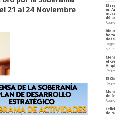
El re
el 21 al 24 Noviembre
en A
mese
dóla
Regres
Riqu
home
desa
Regre
Ajo (e
Mens
el c
Ampl
Regres
El C
Regres
Monse
de In
Regres
Felic
de N