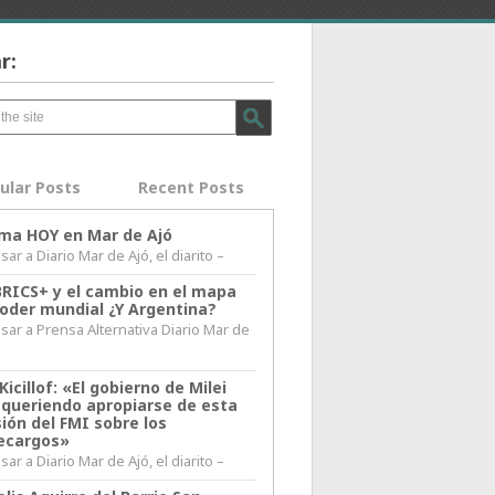
r:
ular Posts
Recent Posts
lima HOY en Mar de Ajó
ar a Diario Mar de Ajó, el diarito –
BRICS+ y el cambio en el mapa
poder mundial ¿Y Argentina?
sar a Prensa Alternativa Diario Mar de
l
Kicillof: «El gobierno de Milei
 queriendo apropiarse de esta
ión del FMI sobre los
ecargos»
ar a Diario Mar de Ajó, el diarito –