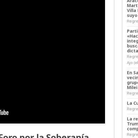
Arace
Martí
Villa
suyo
Regres
Parti
«Hac
inte
busc
dict
Regre
Ajo (e
En S
veci
grup
Milei
Regres
La Cu
Regres
La r
Trum
comp
 Foro por la Soberanía
Regres