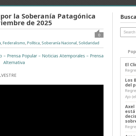
o por la Soberanía Patagónica
Busca
oviembre de 2025
0
a
,
Federalismo
,
Política
,
Soberanía Nacional
,
Solidaridad
Pop
ito – Prensa Popular – Noticias Atemporales – Prensa
Alternativa
El C
Regres
LVESTRE
Los 
del 
Regre
Ajo (e
Axel 
está
decis
sobr
Regres