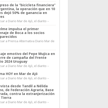
greso de la “bicicleta financiera”
rgentina, la operación que en 10
s dejó 50% de ganancia en
res
ar a Diario Mar de Ajó, el diarito –
elme impulsa el primer
naje de Boca a los socios
parecidos
sar a Prensa Alternativa Diario Mar de
l
aje emotivo del Pepe Mujica en
ierre de campaña del Frente
io 2024 Uruguay
ar a Diario Mar de Ajó, el diarito –
lima HOY en Mar de Ajó
ar a Diario Mar de Ajó, el diarito –
evista desde Tandil a Nélida
no, de Federación Agraria, Base
rada, contra la extranjerización
 Tierra
ar a Diario Mar de Ajó, el diarito –