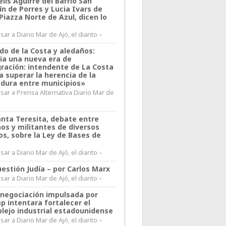
lis Aguirre del Barrio San
n de Porres y Lucia Ivars de
 Piazza Norte de Azul, dicen lo
ar a Diario Mar de Ajó, el diarito –
do de la Costa y aledaños:
ia una nueva era de
gración: intendente de La Costa
a superar la herencia de la
adura entre municipios»
sar a Prensa Alternativa Diario Mar de
l
anta Teresita, debate entre
nos y militantes de diversos
os, sobre la Ley de Bases de
ar a Diario Mar de Ajó, el diarito –
estión Judía – por Carlos Marx
ar a Diario Mar de Ajó, el diarito –
enegociación impulsada por
p intentara fortalecer el
lejo industrial estadounidense
ar a Diario Mar de Ajó, el diarito –