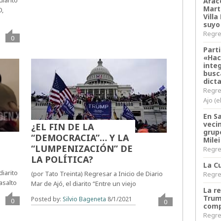
diarito
Arace
Martí
O,
Villa
suyo
Regres
0
Parti
«Hac
inte
busc
dict
Regre
Ajo (e
En S
veci
¿EL FIN DE LA
grup
“DEMOCRACIA”… Y LA
Milei
“LUMPENIZACIÓN” DE
Regres
LA POLÍTICA?
La Cu
diarito
(por Tato Treinta) Regresar a Inicio de Diario
Regres
asalto
Mar de Ajó, el diarito “Entre un viejo
La r
Trum
Posted by:
Silvio Bageneta
8/1/2021
0
0
comp
Regres