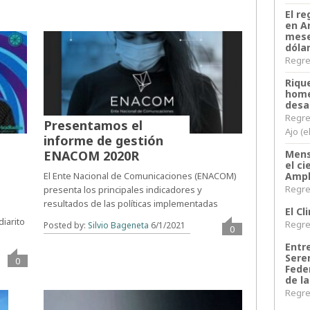
El re
en A
mese
dóla
Regres
Riqu
home
desa
Regre
Presentamos el
Ajo (e
informe de gestión
Mens
ENACOM 2020R
el c
Ampl
El Ente Nacional de Comunicaciones (ENACOM)
Regres
presenta los principales indicadores y
resultados de las políticas implementadas
El C
diarito
Regres
Posted by:
Silvio Bageneta
6/1/2021
0
Entr
Sere
0
Fede
de la
Regres