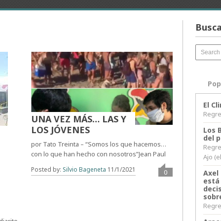
Busca
Pop
El C
Regres
UNA VEZ MÁS… LAS Y
LOS JÓVENES
Los 
del 
por Tato Treinta – “Somos los que hacemos…
Regre
con lo que han hecho con nosotros”Jean Paul
Ajo (e
Posted by:
Silvio Bageneta
11/1/2021
0
Axel 
está
decis
sobr
Regres