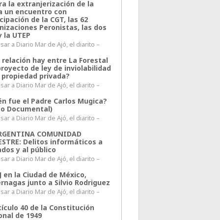
a la extranjerización de la
ra un encuentro con
cipación de la CGT, las 62
nizaciones Peronistas, las dos
y la UTEP
ar a Diario Mar de Ajó, el diarito –
 relación hay entre La Forestal
proyecto de ley de inviolabilidad
a propiedad privada?
ar a Diario Mar de Ajó, el diarito –
én fue el Padre Carlos Mugica?
eo Documental)
ar a Diario Mar de Ajó, el diarito –
ARGENTINA COMUNIDAD
ESTRE: Delitos informáticos a
ados y al público
ar a Diario Mar de Ajó, el diarito –
J en la Ciudad de México,
rnagas junto a Silvio Rodriguez
ar a Diario Mar de Ajó, el diarito –
tículo 40 de la Constitución
onal de 1949