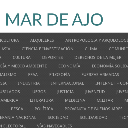
ICULTURA
ALQUILERES
ANTROPOLOGÍA Y ARQUEOLOG
ASIA
CIENCIA E INVESTIGACIÓN
CLIMA
COMUNIC
R
CULTURA
DEPORTES
DERECHOS DE LA MUJER
GÍA Y MEDIO AMBIENTE
ECONOMÍA
ECONOMÍA SOLID
RALISMO
FFAA
FILOSOFÍA
FUERZAS ARMADAS
ESIA
INDUSTRIA
INTERNACIONAL
INTERNET – CO
JUBILADOS
JUEGOS
JUSTICIA
JUVENTUD
JUVE
OAMERICA
LITERATURA
MEDICINA
MILITAR
M
PESCA
POLÍTICA
PROVINCIA DE BUENOS AIRES
ERANÍA NACIONAL
SOCIEDAD
SOLIDARIDAD
TEC
N ELECTORAL
VÍAS NAVEGABLES