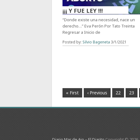
¡¡¡ Y FUE LEY !!!
“Donde existe una necesidad, nace un
derecho…” Eva Perón Por Tato Treinta
Regresar a Inicio de
Posted by:
Silvio Bageneta
3/1/2021
« First
‹ Previous
22
23
Diario Mar de Ajo – El Diarito
Copyright © 2026.