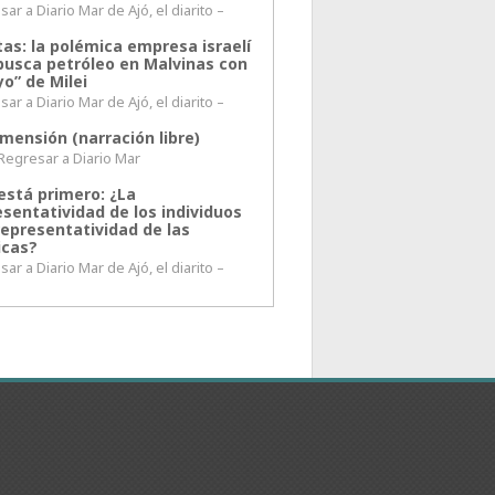
ar a Diario Mar de Ajó, el diarito –
tas: la polémica empresa israelí
busca petróleo en Malvinas con
o” de Milei
ar a Diario Mar de Ajó, el diarito –
mensión (narración libre)
esar a Diario Mar
está primero: ¿La
esentatividad de los individuos
representatividad de las
icas?
ar a Diario Mar de Ajó, el diarito –