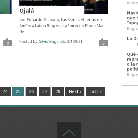
Regres
Ojalá
Navi
que 
por Eduardo Galeano, Las Venas Abiertas de
“apoy
América Latina Regresar a Inicio de Diario Mar
Regres
de
La Di
Posted by:
Silvio Bageneta
3/1/2021
0
0
Regr
Que 
repr
o la 
polít
Regres
24
25
26
27
28
Next ›
Last »