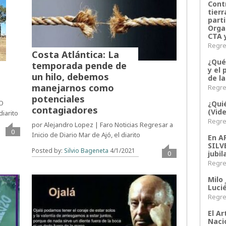
Contr
tier
parti
Orga
CTA 
Regres
Costa Atlántica: La
¿Qué
temporada pende de
y el 
un hilo, debemos
de l
manejarnos como
Regres
potenciales
AO
¿Qui
contagiadores
(Vid
diarito
Regres
por Alejandro Lopez | Faro Noticias Regresar a
0
Inicio de Diario Mar de Ajó, el diarito
En 
SILV
Posted by:
Silvio Bageneta
4/1/2021
0
jubil
Regres
Milo 
Lucié
Regres
El Ar
Naci