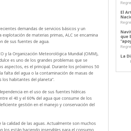
Regres
El Ar
Naci
Regres
ecientes demandas de servicios básicos y un
Navi
a explotación de materias primas, ALC se encamina
que 
“apoy
ón de sus fuentes de agua.
Regres
O y la Organización Meteorológica Mundial (OMM),
La Di
 dulce es uno de los grandes problemas que se
Regr
s aspectos, es el principal. Durante los próximos 50
la falta del agua o la contaminación de masas de
los habitantes del planeta”.
ependencia en el uso de sus fuentes hídricas
 entre el 40 y el 60% del agua que consume de los
deficiente gestión en el manejo y conservación del
de la calidad de las aguas. Actualmente son muchos
ón los están haciendo inservibles para el consumo