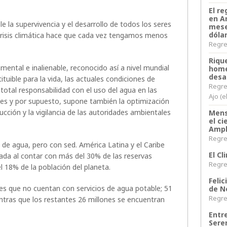
El re
en A
le la supervivencia y el desarrollo de todos los seres
mese
dóla
 crisis climática hace que cada vez tengamos menos
Regres
Riqu
mental e inalienable, reconocido así a nivel mundial
home
desa
tituible para la vida, las actuales condiciones de
Regre
total responsabilidad con el uso del agua en las
Ajo (e
les y por supuesto, supone también la optimización
ducción y la vigilancia de las autoridades ambientales
Mens
el c
Ampl
Regres
de agua, pero con sed. América Latina y el Caribe
El C
iada al contar con más del 30% de las reservas
Regres
l 18% de la población del planeta.
Felic
es que no cuentan con servicios de agua potable; 51
de N
Regres
ntras que los restantes 26 millones se encuentran
Entr
Sere