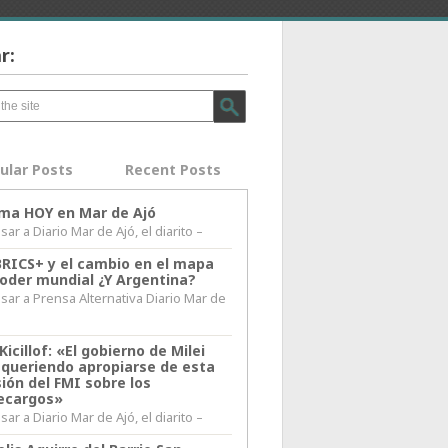
r:
ular Posts
Recent Posts
lima HOY en Mar de Ajó
ar a Diario Mar de Ajó, el diarito –
BRICS+ y el cambio en el mapa
poder mundial ¿Y Argentina?
sar a Prensa Alternativa Diario Mar de
l
Kicillof: «El gobierno de Milei
 queriendo apropiarse de esta
ión del FMI sobre los
ecargos»
ar a Diario Mar de Ajó, el diarito –