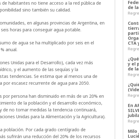
Fede
s de habitantes no tiene acceso a la red pública de
de la
onibilidad sino también su calidad.
Regres
comunidades, en algunas provincias de Argentina, en
Contr
tier
 seis horas para conseguir agua potable.
parti
Orga
sumo de agua se ha multiplicado por seis en el
CTA 
Regres
1% anual.
¿Qué
nes Unidas para el Desarrollo), cada vez más
y el 
de l
drico, y el aumento de las sequías y la
Regres
stas tendencias. Se estima que al menos una de
a por escasez recurrente de agua para 2050.
¿Qui
(Vid
Regres
es por persona han disminuido en más de un 20% en
cimiento de la población y el desarrollo económico,
En 
 y de no tomar medidas la tendencia continuará,
SILV
jubil
aciones Unidas para la Alimentación y la Agricultura).
Regres
la población. Por cada grado centígrado de
Milo 
Lucié
s sufrirán una reducción del 20% de los recursos