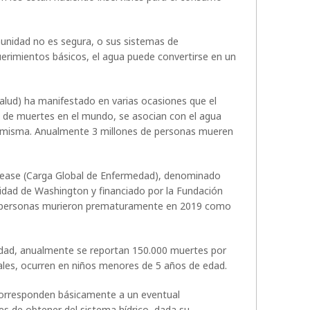
munidad no es segura, o sus sistemas de
rimientos básicos, el agua puede convertirse en un
alud) ha manifestado en varias ocasiones que el
 de muertes en el mundo, se asocian con el agua
la misma. Anualmente 3 millones de personas mueren
isease (Carga Global de Enfermedad), denominado
idad de Washington y financiado por la Fundación
 de personas murieron prematuramente en 2019 como
idad, anualmente se reportan 150.000 muertes por
ales, ocurren en niños menores de 5 años de edad.
corresponden básicamente a un eventual
les de obtener del sistema hídrico, dada su