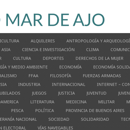
ICULTURA
ALQUILERES
ANTROPOLOGÍA Y ARQUEOLOG
ASIA
CIENCIA E INVESTIGACIÓN
CLIMA
COMUNIC
R
CULTURA
DEPORTES
DERECHOS DE LA MUJER
GÍA Y MEDIO AMBIENTE
ECONOMÍA
ECONOMÍA SOLID
RALISMO
FFAA
FILOSOFÍA
FUERZAS ARMADAS
ESIA
INDUSTRIA
INTERNACIONAL
INTERNET – CO
JUBILADOS
JUEGOS
JUSTICIA
JUVENTUD
JUVE
OAMERICA
LITERATURA
MEDICINA
MILITAR
M
PESCA
POLÍTICA
PROVINCIA DE BUENOS AIRES
ERANÍA NACIONAL
SOCIEDAD
SOLIDARIDAD
TEC
N ELECTORAL
VÍAS NAVEGABLES