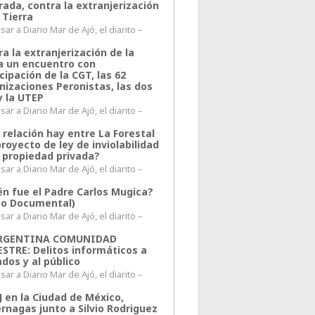
rada, contra la extranjerización
 Tierra
ar a Diario Mar de Ajó, el diarito –
a la extranjerización de la
ra un encuentro con
cipación de la CGT, las 62
nizaciones Peronistas, las dos
y la UTEP
ar a Diario Mar de Ajó, el diarito –
 relación hay entre La Forestal
proyecto de ley de inviolabilidad
a propiedad privada?
ar a Diario Mar de Ajó, el diarito –
én fue el Padre Carlos Mugica?
eo Documental)
ar a Diario Mar de Ajó, el diarito –
ARGENTINA COMUNIDAD
ESTRE: Delitos informáticos a
ados y al público
ar a Diario Mar de Ajó, el diarito –
J en la Ciudad de México,
rnagas junto a Silvio Rodriguez