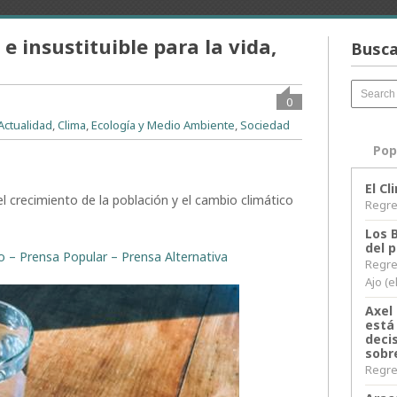
l e insustituible para la vida,
Busca
0
Actualidad
,
Clima
,
Ecología y Medio Ambiente
,
Sociedad
Pop
El C
l crecimiento de la población y el cambio climático
Regres
Los 
del 
to – Prensa Popular – Prensa Alternativa
Regre
Ajo (e
Axel 
está
decis
sobr
Regres