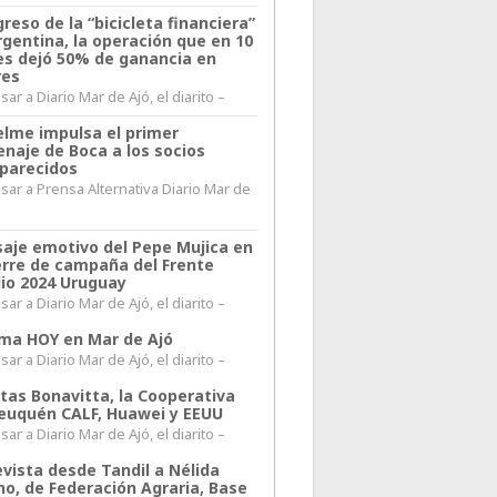
greso de la “bicicleta financiera”
rgentina, la operación que en 10
s dejó 50% de ganancia en
res
ar a Diario Mar de Ajó, el diarito –
elme impulsa el primer
naje de Boca a los socios
parecidos
sar a Prensa Alternativa Diario Mar de
l
aje emotivo del Pepe Mujica en
ierre de campaña del Frente
io 2024 Uruguay
ar a Diario Mar de Ajó, el diarito –
lima HOY en Mar de Ajó
ar a Diario Mar de Ajó, el diarito –
itas Bonavitta, la Cooperativa
euquén CALF, Huawei y EEUU
ar a Diario Mar de Ajó, el diarito –
evista desde Tandil a Nélida
no, de Federación Agraria, Base