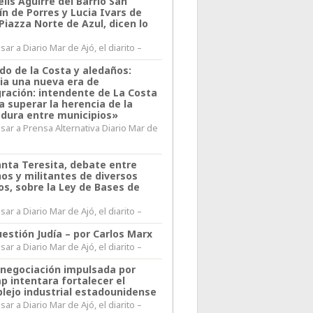
lis Aguirre del Barrio San
n de Porres y Lucia Ivars de
 Piazza Norte de Azul, dicen lo
ar a Diario Mar de Ajó, el diarito –
do de la Costa y aledaños:
ia una nueva era de
gración: intendente de La Costa
a superar la herencia de la
adura entre municipios»
sar a Prensa Alternativa Diario Mar de
l
anta Teresita, debate entre
nos y militantes de diversos
os, sobre la Ley de Bases de
ar a Diario Mar de Ajó, el diarito –
estión Judía – por Carlos Marx
ar a Diario Mar de Ajó, el diarito –
enegociación impulsada por
p intentara fortalecer el
lejo industrial estadounidense
ar a Diario Mar de Ajó, el diarito –