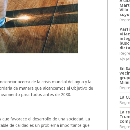
Arace
Martí
Villa
suyo
Regres
Parti
«Hac
inte
busc
dict
Regre
Ajo (e
En S
veci
grup
cienciar acerca de la crisis mundial del agua y la
Milei
Regres
ordarla de manera que alcancemos el Objetivo de
aneamiento para todos antes de 2030.
La Cu
Regres
La r
Trum
s que favorece el desarrollo de una sociedad. La
comp
otable de calidad es un problema importante que
Regres