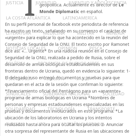
I
JUSTICIA
JUVENTUD
JUVENTUD Y ADOLESCENCIA
geopolítica. Actualmente es director de
Le
Monde Diplomatic
en español.
LA COSTA ATLÁNTICA
LATINOAMERICA
En su perfil personal de facebook este periodista de referencia
ha escrito un texto, señalando en su comienzo el carácter de
LITERATURA
MEDICINA
MILITAR
MINERIA
«urgente» para explicar lo que ha acontecido en la reunión del
Consejo de Seguridad de la ONU. El texto escrito por Ramonet
NOTICIAS LOCALES
OPINIÓN
PESCA
dice así: «… Urgente* En una ruidosa reunión en el Consejo de
Seguridad de la ONU, realizada a pedido de Rusia, sobre el
POLÍTICA
PROVINCIA DE BUENOS AIRES
desarrollo de armas biológicas estadounidenses en sus
fronteras dentro de Ucrania, quedó en evidencia lo siguiente: 1-
El delegado ruso entregó documentos y pruebas para que
PSICOLOGÍA
RELIGIÓN
SALUD
quedaran en el acta de la sesión que confirman lo siguiente:
*Financiamiento oficial del Pentágono para un «aparente»
SINDICALES
SOBERANÍA NACIONAL
SOCIEDAD
programa de armas biológicas en Ucrania *Nombres de
personas y empresas estadounidenses especializadas en las
SOLIDARIDAD
TECNOLOGÍA
TRANSPORTE
pruebas y documentos involucrados en este programa. *La
ubicación de los laboratorios en Ucrania y los intentos
TURISMO
UTT
V SECCIÓN ELECTORAL
realizados hasta ahora para ocultar las pruebas. 2- Anunciar
otra sorpresa del representante de Rusia en las ubicaciones de