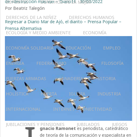
de «destrucción masiva» – Diario16
30/03/2022
DEPORTES
DERECHOS DE LA MUJER
Por Beatriz Talegón
DERECHOS DE LA NIÑEZ
DERECHOS HUMANOS
Regresar a Diario Mar de Ajó, el diarito – Prensa Popular –
Prensa Alternativa
ECOLOGÍA Y MEDIO AMBIENTE
ECONOMÍA
ECONOMÍA SOLIDARIA
EDUCACIÓN
EMPLEO
ENERGÍA
FEDERALISMO
FFAA
FILOSOFÍA
FUERZAS ARMADAS
GANADERIA
HISTORIA
HOLÍSTICA
HUERTA
IGLESIA
INDUSTRIA
INTERNACIONAL
INTERNET – CONECTIVIDAD
JUBILACIONES Y PENSIONES
JUBILADOS
JUEGOS
gnacio Ramonet
es periodista, catedrático
de teoría de la comunicación y especialista en