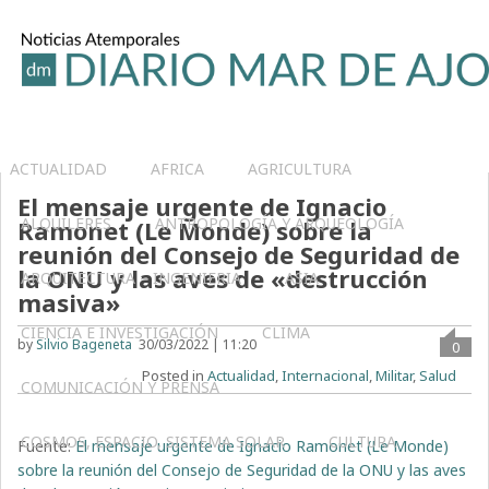
ACTUALIDAD
AFRICA
AGRICULTURA
El mensaje urgente de Ignacio
ALQUILERES
ANTROPOLOGÍA Y ARQUEOLOGÍA
Ramonet (Le Monde) sobre la
reunión del Consejo de Seguridad de
la ONU y las aves de «destrucción
ARQUITECTURA – INGENIERIA
ASIA
masiva»
CIENCIA E INVESTIGACIÓN
CLIMA
by
Silvio Bageneta
30/03/2022 | 11:20
0
Posted in
Actualidad
,
Internacional
,
Militar
,
Salud
COMUNICACIÓN Y PRENSA
COSMOS, ESPACIO, SISTEMA SOLAR
CULTURA
Fuente:
El mensaje urgente de Ignacio Ramonet (Le Monde)
sobre la reunión del Consejo de Seguridad de la ONU y las aves