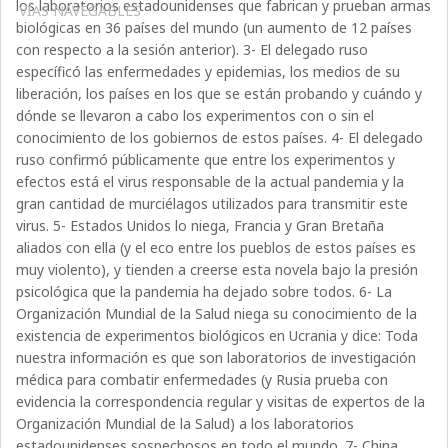
los laboratorios estadounidenses que fabrican y prueban armas
VÍAS NAVEGABLES
biológicas en 36 países del mundo (un aumento de 12 países
con respecto a la sesión anterior). 3- El delegado ruso
específicó las enfermedades y epidemias, los medios de su
liberación, los países en los que se están probando y cuándo y
dónde se llevaron a cabo los experimentos con o sin el
conocimiento de los gobiernos de estos países. 4- El delegado
ruso confirmó públicamente que entre los experimentos y
efectos está el virus responsable de la actual pandemia y la
gran cantidad de murciélagos utilizados para transmitir este
virus. 5- Estados Unidos lo niega, Francia y Gran Bretaña
aliados con ella (y el eco entre los pueblos de estos países es
muy violento), y tienden a creerse esta novela bajo la presión
psicológica que la pandemia ha dejado sobre todos. 6- La
Organización Mundial de la Salud niega su conocimiento de la
existencia de experimentos biológicos en Ucrania y dice: Toda
nuestra información es que son laboratorios de investigación
médica para combatir enfermedades (y Rusia prueba con
evidencia la correspondencia regular y visitas de expertos de la
Organización Mundial de la Salud) a los laboratorios
estadounidenses sospechosos en todo el mundo. 7- China