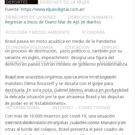
DEPORTES
DERECHOS DE LA MUJER
Fuente:
https://www.elpaisdigital.com.ar/
DERECHOS DE LA NIÑEZ
DERECHOS HUMANOS
Regresar a Inicio de Diario Mar de Ajó (el diarito)
ECOLOGÍA Y MEDIO AMBIENTE
ECONOMÍA
Brasil pasea en moto acuática en medio de la Pandemia
ECONOMÍA SOLIDARIA
EDUCACIÓN
EMPLEO
Un proceso de destitución​, ​ juicio político​ o, también por su
variante en inglés, impeachment​​ ​ designa una figura del
ENERGÍA
FEDERALISMO
FFAA
FILOSOFÍA
derecho en países con un modelo de gobierno presidencialista.
Brasil vive una crisis orgánica, que se inicia en el segundo
FUERZAS ARMADAS
GANADERIA
HISTORIA
mandato Dilma Rousseff y se desata con el golpe para
destituirla. En esta nota, Gabriel Merino analiza en profundidad
HOLÍSTICA
HUERTA
IGLESIA
INDUSTRIA
la delicada situación por la que atraviesa Brasil y las disputas
de poder en el “establishment».
INTERNACIONAL
INTERNET – CONECTIVIDAD
Con más de 10.000 muertos por covid-19, una situación
sanitaria desbordada en algunas ciudades como Manaos y en
JUBILACIONES Y PENSIONES
JUBILADOS
JUEGOS
otras al borde del colapso, Brasil presenta el peor cuadro de