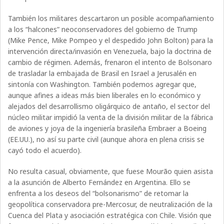
También los militares descartaron un posible acompañamiento
a los “halcones” neoconservadores del gobierno de Trump
(Mike Pence, Mike Pompeo y el despedido John Bolton) para la
intervención directa/invasión en Venezuela, bajo la doctrina de
cambio de régimen. Además, frenaron el intento de Bolsonaro
de trasladar la embajada de Brasil en Israel a Jerusalén en
sintonía con Washington. También podemos agregar que,
aunque afines a ideas más bien liberales en lo económico y
alejados del desarrollismo oligárquico de antaño, el sector del
núcleo militar impidió la venta de la división militar de la fábrica
de aviones y joya de la ingeniería brasileña Embraer a Boeing
(EE.UU.), no así su parte civil (aunque ahora en plena crisis se
cayó todo el acuerdo).
No resulta casual, obviamente, que fuese Mourão quien asista
a la asunción de Alberto Fernández en Argentina. Ello se
enfrenta a los deseos del “bolsonarismo” de retomar la
geopolítica conservadora pre-Mercosur, de neutralización de la
Cuenca del Plata y asociación estratégica con Chile. Visión que