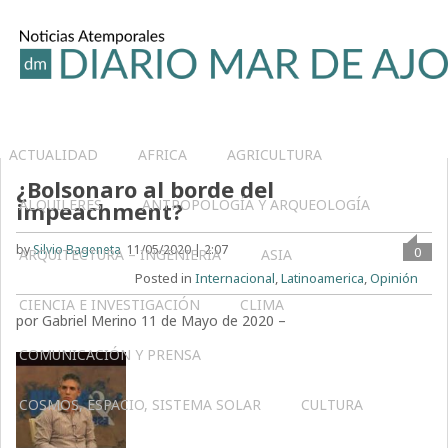
ACTUALIDAD
AFRICA
AGRICULTURA
¿Bolsonaro al borde del
ALQUILERES
ANTROPOLOGÍA Y ARQUEOLOGÍA
impeachment?
by
Silvio Bageneta
11/05/2020 | 2:07
0
ARQUITECTURA – INGENIERIA
ASIA
Posted in
Internacional
,
Latinoamerica
,
Opinión
CIENCIA E INVESTIGACIÓN
CLIMA
por Gabriel Merino 11 de Mayo de 2020 –
COMUNICACIÓN Y PRENSA
COSMOS, ESPACIO, SISTEMA SOLAR
CULTURA