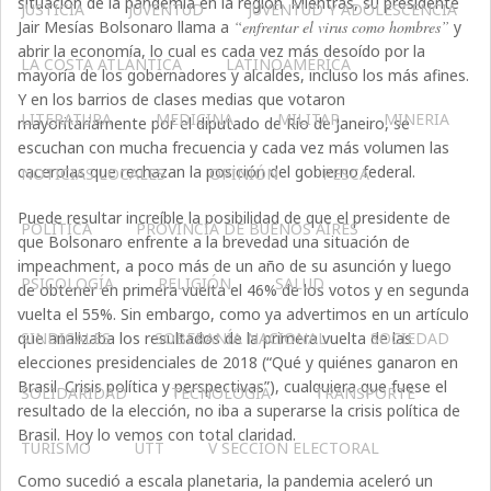
situación de la pandemia en la región. Mientras, su presidente
JUSTICIA
JUVENTUD
JUVENTUD Y ADOLESCENCIA
Jair Mesías Bolsonaro llama a
“enfrentar el virus como hombres”
y
abrir la economía, lo cual es cada vez más desoído por la
LA COSTA ATLÁNTICA
LATINOAMERICA
mayoría de los gobernadores y alcaldes, incluso los más afines.
Y en los barrios de clases medias que votaron
LITERATURA
MEDICINA
MILITAR
MINERIA
mayoritariamente por el diputado de Río de Janeiro, se
escuchan con mucha frecuencia y cada vez más volumen las
cacerolas que rechazan la posición del gobierno federal.
NOTICIAS LOCALES
OPINIÓN
PESCA
Puede resultar increíble la posibilidad de que el presidente de
POLÍTICA
PROVINCIA DE BUENOS AIRES
que Bolsonaro enfrente a la brevedad una situación de
impeachment, a poco más de un año de su asunción y luego
PSICOLOGÍA
RELIGIÓN
SALUD
de obtener en primera vuelta el 46% de los votos y en segunda
vuelta el 55%. Sin embargo, como ya advertimos en un artículo
que analizaba los resultados de la primera vuelta de las
SINDICALES
SOBERANÍA NACIONAL
SOCIEDAD
elecciones presidenciales de 2018 (“Qué y quiénes ganaron en
Brasil. Crisis política y perspectivas”), cualquiera que fuese el
SOLIDARIDAD
TECNOLOGÍA
TRANSPORTE
resultado de la elección, no iba a superarse la crisis política de
Brasil. Hoy lo vemos con total claridad.
TURISMO
UTT
V SECCIÓN ELECTORAL
Como sucedió a escala planetaria, la pandemia aceleró un