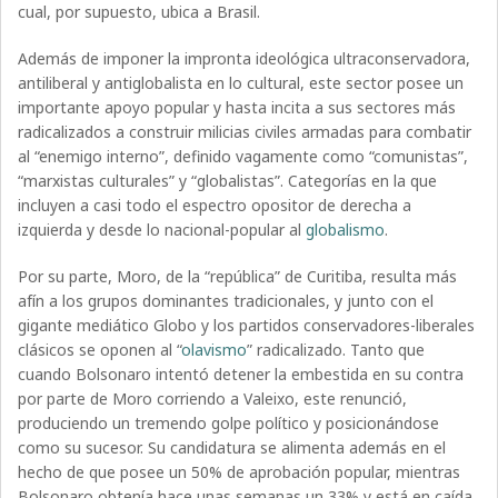
cual, por supuesto, ubica a Brasil.
Además de imponer la impronta ideológica ultraconservadora,
antiliberal y antiglobalista en lo cultural, este sector posee un
importante apoyo popular y hasta incita a sus sectores más
radicalizados a construir milicias civiles armadas para combatir
al “enemigo interno”, definido vagamente como “comunistas”,
“marxistas culturales” y “globalistas”. Categorías en la que
incluyen a casi todo el espectro opositor de derecha a
izquierda y desde lo nacional-popular al
globalismo
.
Por su parte, Moro, de la “república” de Curitiba, resulta más
afín a los grupos dominantes tradicionales, y junto con el
gigante mediático Globo y los partidos conservadores-liberales
clásicos se oponen al “
olavismo
” radicalizado. Tanto que
cuando Bolsonaro intentó detener la embestida en su contra
por parte de Moro corriendo a Valeixo, este renunció,
produciendo un tremendo golpe político y posicionándose
como su sucesor. Su candidatura se alimenta además en el
hecho de que posee un 50% de aprobación popular, mientras
Bolsonaro obtenía hace unas semanas un 33% y está en caída,