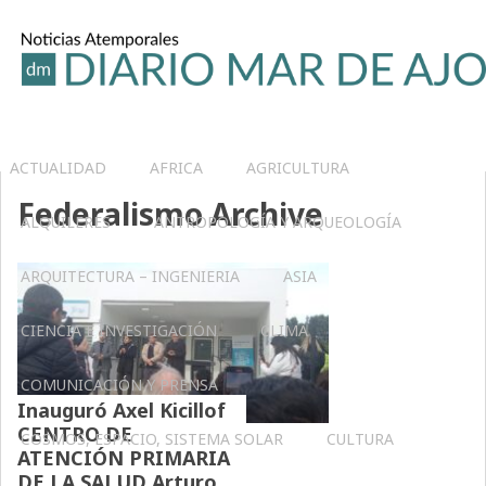
ACTUALIDAD
AFRICA
AGRICULTURA
Federalismo Archive
ALQUILERES
ANTROPOLOGÍA Y ARQUEOLOGÍA
ARQUITECTURA – INGENIERIA
ASIA
CIENCIA E INVESTIGACIÓN
CLIMA
COMUNICACIÓN Y PRENSA
Inauguró Axel Kicillof
CENTRO DE
COSMOS, ESPACIO, SISTEMA SOLAR
CULTURA
ATENCIÓN PRIMARIA
DE LA SALUD Arturo