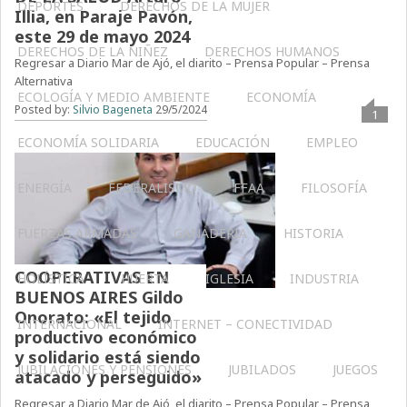
DEPORTES
DERECHOS DE LA MUJER
Illia, en Paraje Pavón,
este 29 de mayo 2024
DERECHOS DE LA NIÑEZ
DERECHOS HUMANOS
Regresar a Diario Mar de Ajó, el diarito – Prensa Popular – Prensa
Alternativa
ECOLOGÍA Y MEDIO AMBIENTE
ECONOMÍA
Posted by:
Silvio Bageneta
29/5/2024
1
ECONOMÍA SOLIDARIA
EDUCACIÓN
EMPLEO
ENERGÍA
FEDERALISMO
FFAA
FILOSOFÍA
FUERZAS ARMADAS
GANADERIA
HISTORIA
COOPERATIVAS EN
HOLÍSTICA
HUERTA
IGLESIA
INDUSTRIA
BUENOS AIRES Gildo
Onorato: «El tejido
INTERNACIONAL
INTERNET – CONECTIVIDAD
productivo económico
y solidario está siendo
JUBILACIONES Y PENSIONES
JUBILADOS
JUEGOS
atacado y perseguido»
Regresar a Diario Mar de Ajó, el diarito – Prensa Popular – Prensa