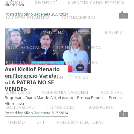
JUSTICIA
JUVENTUD
JUVENTUD Y ADOLESCENCIA
Alternativa
Posted by:
Silvio Bageneta
20/5/2024
0
LA COSTA ATLÁNTICA
LATINOAMERICA
LITERATURA
MEDICINA
MILITAR
MINERIA
NOTICIAS LOCALES
OPINIÓN
PESCA
POLÍTICA
PROVINCIA DE BUENOS AIRES
Axel Kicillof Plenario
en Florencio Varela:
PSICOLOGÍA
RELIGIÓN
SALUD
«LA PATRIA NO SE
VENDE»
SINDICALES
SOBERANÍA NACIONAL
SOCIEDAD
Regresar a Diario Mar de Ajó, el diarito – Prensa Popular – Prensa
Alternativa
SOLIDARIDAD
TECNOLOGÍA
TRANSPORTE
Posted by:
Silvio Bageneta
20/5/2024
1
TURISMO
UTT
V SECCIÓN ELECTORAL