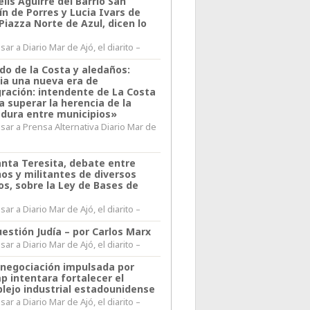
lis Aguirre del Barrio San
n de Porres y Lucia Ivars de
 Piazza Norte de Azul, dicen lo
ar a Diario Mar de Ajó, el diarito –
do de la Costa y aledaños:
ia una nueva era de
gración: intendente de La Costa
a superar la herencia de la
adura entre municipios»
sar a Prensa Alternativa Diario Mar de
l
anta Teresita, debate entre
nos y militantes de diversos
os, sobre la Ley de Bases de
ar a Diario Mar de Ajó, el diarito –
estión Judía – por Carlos Marx
ar a Diario Mar de Ajó, el diarito –
enegociación impulsada por
p intentara fortalecer el
lejo industrial estadounidense
ar a Diario Mar de Ajó, el diarito –