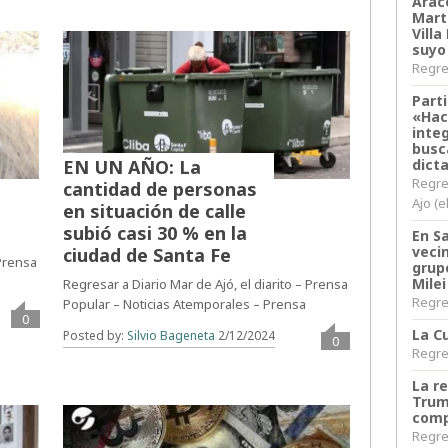
Arace
Martí
Villa
suyo
Regres
Parti
«Hac
inte
busc
dict
EN UN AÑO: La
Regre
cantidad de personas
Ajo (e
en situación de calle
subió casi 30 % en la
En S
veci
ciudad de Santa Fe
 Prensa
grup
Milei
Regresar a Diario Mar de Ajó, el diarito – Prensa
Regres
Popular – Noticias Atemporales – Prensa
0
La Cu
Posted by:
Silvio Bageneta
2/12/2024
0
Regres
La r
Trum
comp
Regres