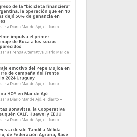
greso de la “bicicleta financiera”
rgentina, la operación que en 10
s dejó 50% de ganancia en
res
ar a Diario Mar de Ajó, el diarito –
elme impulsa el primer
naje de Boca a los socios
parecidos
sar a Prensa Alternativa Diario Mar de
l
aje emotivo del Pepe Mujica en
ierre de campaña del Frente
io 2024 Uruguay
ar a Diario Mar de Ajó, el diarito –
lima HOY en Mar de Ajó
ar a Diario Mar de Ajó, el diarito –
itas Bonavitta, la Cooperativa
euquén CALF, Huawei y EEUU
ar a Diario Mar de Ajó, el diarito –
evista desde Tandil a Nélida
no, de Federación Agraria, Base