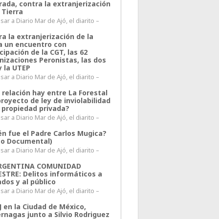
rada, contra la extranjerización
 Tierra
ar a Diario Mar de Ajó, el diarito –
a la extranjerización de la
ra un encuentro con
cipación de la CGT, las 62
nizaciones Peronistas, las dos
y la UTEP
ar a Diario Mar de Ajó, el diarito –
 relación hay entre La Forestal
proyecto de ley de inviolabilidad
a propiedad privada?
ar a Diario Mar de Ajó, el diarito –
én fue el Padre Carlos Mugica?
eo Documental)
ar a Diario Mar de Ajó, el diarito –
ARGENTINA COMUNIDAD
ESTRE: Delitos informáticos a
ados y al público
ar a Diario Mar de Ajó, el diarito –
J en la Ciudad de México,
rnagas junto a Silvio Rodriguez