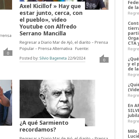
Fede
Axel Kicillof » Hay que
de la
estar junto, cerca, con
Regres
el pueblo», video
Contr
Youtube con Alfredo
tier
Serrano Mancilla
parti
 Prensa
Orga
Regresar a Diario Mar de Ajó, el diarito – Prensa
CTA 
Popular – Prensa Alternativa Fuente:
Regres
0
Posted by:
Silvio Bageneta
22/9/2024
¿Qué
0
y el 
de l
Regres
¿Qui
(Vid
Regres
En 
SILV
jubil
Regres
¿A qué Sarmiento
recordamos?
Milo 
Lucié
Regresar a Diario Mar de Ajó, el diarito – Prensa