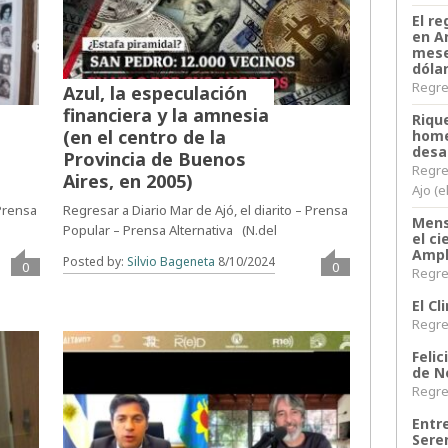
El re
en A
mese
dóla
Regres
Azul, la especulación
financiera y la amnesia
Riqu
(en el centro de la
home
desa
Provincia de Buenos
Regre
Aires, en 2005)
Ajo (e
 Prensa
Regresar a Diario Mar de Ajó, el diarito – Prensa
Mens
Popular – Prensa Alternativa (N.del
el c
Ampl
Posted by:
Silvio Bageneta
8/10/2024
0
0
Regres
El C
Regres
Felic
de N
Regres
Entr
Sere