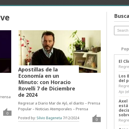
ive
Busca
Pop
El C
Regres
Apostillas de la
Economía en un
Los 
del 
Minuto: con Horacio
Regre
Rovelli 7 de Diciembre
Ajo (e
de 2024
 Prensa
Axel 
Regresar a Diario Mar de Ajó, el diarito – Prensa
está
Popular – Noticias Atemporales – Prensa
decis
0
sobr
Posted by:
Silvio Bageneta
7/12/2024
0
Regres