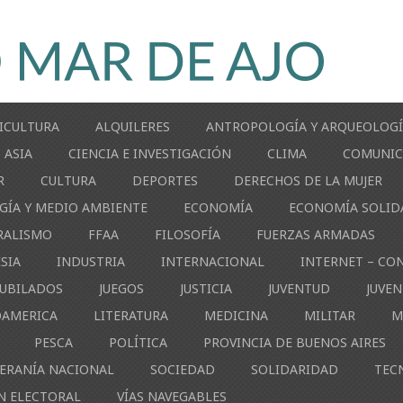
ICULTURA
ALQUILERES
ANTROPOLOGÍA Y ARQUEOLOG
ASIA
CIENCIA E INVESTIGACIÓN
CLIMA
COMUNIC
R
CULTURA
DEPORTES
DERECHOS DE LA MUJER
GÍA Y MEDIO AMBIENTE
ECONOMÍA
ECONOMÍA SOLID
RALISMO
FFAA
FILOSOFÍA
FUERZAS ARMADAS
ESIA
INDUSTRIA
INTERNACIONAL
INTERNET – CO
JUBILADOS
JUEGOS
JUSTICIA
JUVENTUD
JUVE
OAMERICA
LITERATURA
MEDICINA
MILITAR
M
PESCA
POLÍTICA
PROVINCIA DE BUENOS AIRES
ERANÍA NACIONAL
SOCIEDAD
SOLIDARIDAD
TEC
N ELECTORAL
VÍAS NAVEGABLES