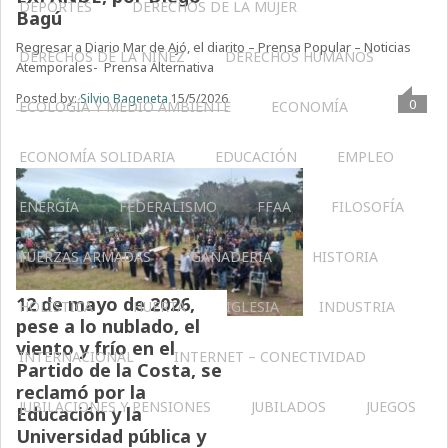
DEPORTES
DERECHOS DE LA MUJER
Bagú
Regresar a Diario Mar de Ajó, el diarito – Prensa Popular – Noticias
DERECHOS DE LA NIÑEZ
DERECHOS HUMANOS
Atemporales- Prensa Alternativa
Posted by:
Silvio Bageneta
15/5/2026
0
ECOLOGÍA Y MEDIO AMBIENTE
ECONOMÍA
ECONOMÍA SOLIDARIA
EDUCACIÓN
EMPLEO
ENERGÍA
FEDERALISMO
FFAA
FILOSOFÍA
FUERZAS ARMADAS
GANADERIA
HISTORIA
12 de mayo de 2026,
HOLÍSTICA
HUERTA
IGLESIA
INDUSTRIA
pese a lo nublado, el
viento y frío en el
INTERNACIONAL
INTERNET – CONECTIVIDAD
Partido de la Costa, se
reclamó por la
JUBILACIONES Y PENSIONES
JUBILADOS
JUEGOS
Educación y la
Universidad pública y