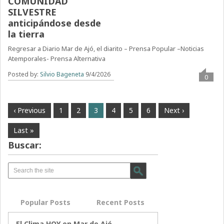
COMUNIDAD
SILVESTRE
anticipándose desde
la tierra
Regresar a Diario Mar de Ajó, el diarito – Prensa Popular –Noticias
Atemporales- Prensa Alternativa
Posted by:
Silvio Bageneta
9/4/2026
0
‹ Previous
1
2
3
4
5
6
Next ›
Last »
Buscar:
Popular Posts
Recent Posts
El Clima HOY en Mar de Ajó