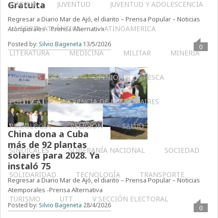
Gratuita
JUSTICIA
JUVENTUD
JUVENTUD Y ADOLESCENCIA
Regresar a Diario Mar de Ajó, el diarito – Prensa Popular – Noticias
LA COSTA ATLÁNTICA
LATINOAMERICA
Atemporales- Prensa Alternativa
Posted by:
Silvio Bageneta
13/5/2026
0
LITERATURA
MEDICINA
MILITAR
MINERIA
NOTICIAS LOCALES
OPINIÓN
PESCA
POLÍTICA
PROVINCIA DE BUENOS AIRES
PSICOLOGÍA
RELIGIÓN
SALUD
China dona a Cuba
más de 92 plantas
SINDICALES
SOBERANÍA NACIONAL
SOCIEDAD
solares para 2028. Ya
instaló 75
SOLIDARIDAD
TECNOLOGÍA
TRANSPORTE
Regresar a Diario Mar de Ajó, el diarito – Prensa Popular – Noticias
Atemporales -Prensa Alternativa
TURISMO
UTT
V SECCIÓN ELECTORAL
Posted by:
Silvio Bageneta
28/4/2026
0