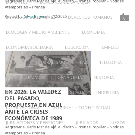
Regresar a Diario Mar de Ajó, el diarito – Prensa Popular – Noticias
DEPORTES
DERECHOS DE LA MUJER
Atemporales – Prensa
Posted by:
Silvio Bageneta
7/2/2026
DERECHOS DE LA NIÑEZ
DERECHOS HUMANOS
0
ECOLOGÍA Y MEDIO AMBIENTE
ECONOMÍA
ECONOMÍA SOLIDARIA
EDUCACIÓN
EMPLEO
ENERGÍA
FEDERALISMO
FFAA
FILOSOFÍA
FUERZAS ARMADAS
GANADERIA
HISTORIA
EN 2026: LA VALIDEZ
HOLÍSTICA
HUERTA
IGLESIA
INDUSTRIA
DEL PASADO,
PROPUESTA EN AZUL
INTERNACIONAL
INTERNET – CONECTIVIDAD
ANTE LA CRISIS
ECONÓMICA DE 1989
JUBILACIONES Y PENSIONES
JUBILADOS
JUEGOS
Regresar a Diario Mar de Ajó, el diarito – Prensa Popular – Noticias
Atemporales – Prensa