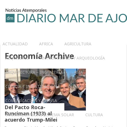
ACTUALIDAD
AFRICA
AGRICULTURA
Economía Archive
ALQUILERES
ANTROPOLOGÍA Y ARQUEOLOGÍA
ARQUITECTURA – INGENIERIA
ASIA
CIENCIA E INVESTIGACIÓN
CLIMA
COMUNICACIÓN Y PRENSA
Del Pacto Roca-
Runciman (1933) al
COSMOS, ESPACIO, SISTEMA SOLAR
CULTURA
acuerdo Trump-Milei