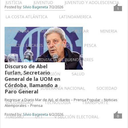
JUSTICIA
JUVENTUD
JUVENTUD Y ADOLESCENCIA
Posted by:
Silvio Bageneta
7/2/2026
1
LA COSTA ATLÁNTICA
LATINOAMERICA
LITERATURA
MEDICINA
MILITAR
MINERIA
NOTICIAS LOCALES
OPINIÓN
PESCA
POLÍTICA
PROVINCIA DE BUENOS AIRES
Discurso de Abel
Furlan, Secretario
PSICOLOGÍA
RELIGIÓN
SALUD
General de la UOM en
Córdoba, llamando a
SINDICALES
SOBERANÍA NACIONAL
SOCIEDAD
Paro General
Regresar a Diario Mar de Ajó, el diarito – Prensa Popular – Noticias
SOLIDARIDAD
TECNOLOGÍA
TRANSPORTE
Atemporales – Prensa
Posted by:
Silvio Bageneta
6/2/2026
0
TURISMO
UTT
V SECCIÓN ELECTORAL