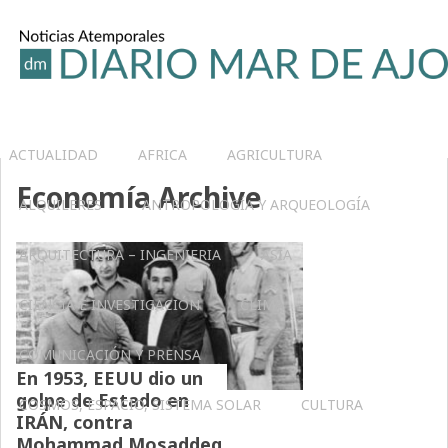
ACTUALIDAD
AFRICA
AGRICULTURA
Economía Archive
ALQUILERES
ANTROPOLOGÍA Y ARQUEOLOGÍA
ARQUITECTURA – INGENIERIA
ASIA
CIENCIA E INVESTIGACIÓN
CLIMA
COMUNICACIÓN Y PRENSA
En 1953, EEUU dio un
golpe de Estado en
COSMOS, ESPACIO, SISTEMA SOLAR
CULTURA
IRÁN, contra
Mohammad Mosaddeq