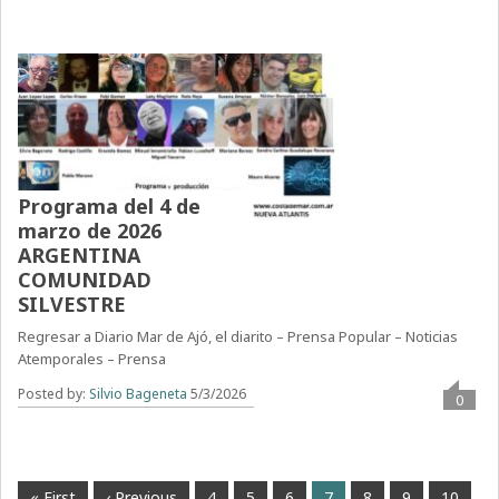
Programa del 4 de
marzo de 2026
ARGENTINA
COMUNIDAD
SILVESTRE
Regresar a Diario Mar de Ajó, el diarito – Prensa Popular – Noticias
Atemporales – Prensa
Posted by:
Silvio Bageneta
5/3/2026
0
« First
‹ Previous
4
5
6
7
8
9
10