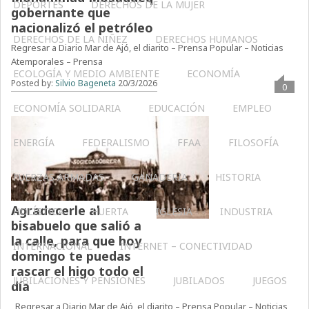
DEPORTES
DERECHOS DE LA MUJER
gobernante que
nacionalizó el petróleo
DERECHOS DE LA NIÑEZ
DERECHOS HUMANOS
Regresar a Diario Mar de Ajó, el diarito – Prensa Popular – Noticias
Atemporales – Prensa
ECOLOGÍA Y MEDIO AMBIENTE
ECONOMÍA
Posted by:
Silvio Bageneta
20/3/2026
0
ECONOMÍA SOLIDARIA
EDUCACIÓN
EMPLEO
ENERGÍA
FEDERALISMO
FFAA
FILOSOFÍA
FUERZAS ARMADAS
GANADERIA
HISTORIA
Agradecerle al
HOLÍSTICA
HUERTA
IGLESIA
INDUSTRIA
bisabuelo que salió a
la calle, para que hoy
INTERNACIONAL
INTERNET – CONECTIVIDAD
domingo te puedas
rascar el higo todo el
JUBILACIONES Y PENSIONES
JUBILADOS
JUEGOS
día
Regresar a Diario Mar de Ajó, el diarito – Prensa Popular – Noticias