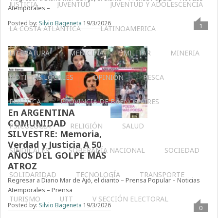
JUSTICIA
JUVENTUD
JUVENTUD Y ADOLESCENCIA
Atemporales –
Posted by:
Silvio Bageneta
19/3/2026
1
LA COSTA ATLÁNTICA
LATINOAMERICA
LITERATURA
MEDICINA
MILITAR
MINERIA
NOTICIAS LOCALES
OPINIÓN
PESCA
POLÍTICA
PROVINCIA DE BUENOS AIRES
En ARGENTINA
COMUNIDAD
PSICOLOGÍA
RELIGIÓN
SALUD
SILVESTRE: Memoria,
Verdad y Justicia A 50
SINDICALES
SOBERANÍA NACIONAL
SOCIEDAD
AÑOS DEL GOLPE MÁS
ATROZ
SOLIDARIDAD
TECNOLOGÍA
TRANSPORTE
Regresar a Diario Mar de Ajó, el diarito – Prensa Popular – Noticias
Atemporales – Prensa
TURISMO
UTT
V SECCIÓN ELECTORAL
Posted by:
Silvio Bageneta
19/3/2026
0