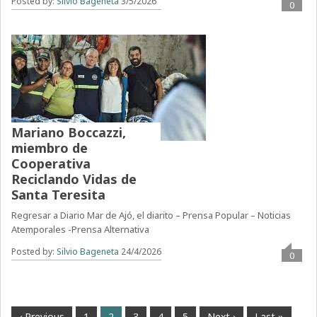
Posted by:
Silvio Bageneta
3/5/2026
0
Mariano Boccazzi,
miembro de
Cooperativa
Reciclando Vidas de
Santa Teresita
Regresar a Diario Mar de Ajó, el diarito – Prensa Popular – Noticias
Atemporales -Prensa Alternativa
Posted by:
Silvio Bageneta
24/4/2026
0
‹ Previous
1
2
3
4
5
Next ›
Last »