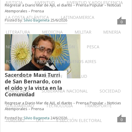
JUSTICIA
JUVENTUD
JUVENTUD Y ADOLESCENCIA
Regresar a Diario Mar de Ajó, el diarito – Prensa Popular – Noticias
Atemporales – Prensa
LA COSTA ATLÁNTICA
LATINOAMERICA
Posted by:
Silvio Bageneta
25/6/2026
0
LITERATURA
MEDICINA
MILITAR
MINERIA
NOTICIAS LOCALES
OPINIÓN
PESCA
POLÍTICA
PROVINCIA DE BUENOS AIRES
Sacerdote Maxi Turri
PSICOLOGÍA
RELIGIÓN
SALUD
de San Bernardo, con
el oído y la vista en la
SINDICALES
SOBERANÍA NACIONAL
SOCIEDAD
Comunidad
Regresar a Diario Mar de Ajó, el diarito – Prensa Popular – Noticias
SOLIDARIDAD
TECNOLOGÍA
TRANSPORTE
Atemporales – Prensa
Posted by:
Silvio Bageneta
24/6/2026
0
TURISMO
UTT
V SECCIÓN ELECTORAL