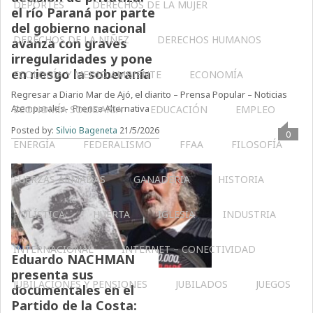
DEPORTES
DERECHOS DE LA MUJER
el río Paraná por parte
del gobierno nacional
DERECHOS DE LA NIÑEZ
DERECHOS HUMANOS
avanza con graves
irregularidades y pone
en riesgo la soberanía
ECOLOGÍA Y MEDIO AMBIENTE
ECONOMÍA
Regresar a Diario Mar de Ajó, el diarito – Prensa Popular – Noticias
Atemporales- Prensa Alternativa
ECONOMÍA SOLIDARIA
EDUCACIÓN
EMPLEO
Posted by:
Silvio Bageneta
21/5/2026
0
ENERGÍA
FEDERALISMO
FFAA
FILOSOFÍA
FUERZAS ARMADAS
GANADERIA
HISTORIA
HOLÍSTICA
HUERTA
IGLESIA
INDUSTRIA
INTERNACIONAL
INTERNET – CONECTIVIDAD
Eduardo NACHMAN
presenta sus
JUBILACIONES Y PENSIONES
JUBILADOS
JUEGOS
documentales en el
Partido de la Costa: