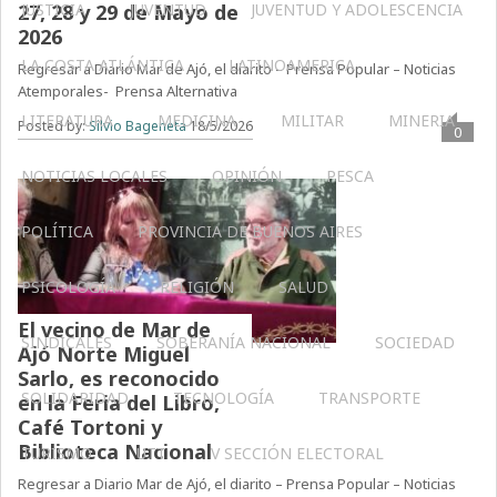
27, 28 y 29 de Mayo de
JUSTICIA
JUVENTUD
JUVENTUD Y ADOLESCENCIA
2026
LA COSTA ATLÁNTICA
LATINOAMERICA
Regresar a Diario Mar de Ajó, el diarito – Prensa Popular – Noticias
Atemporales- Prensa Alternativa
LITERATURA
MEDICINA
MILITAR
MINERIA
Posted by:
Silvio Bageneta
18/5/2026
0
NOTICIAS LOCALES
OPINIÓN
PESCA
POLÍTICA
PROVINCIA DE BUENOS AIRES
PSICOLOGÍA
RELIGIÓN
SALUD
El vecino de Mar de
SINDICALES
SOBERANÍA NACIONAL
SOCIEDAD
Ajó Norte Miguel
Sarlo, es reconocido
SOLIDARIDAD
TECNOLOGÍA
TRANSPORTE
en la Feria del Libro,
Café Tortoni y
Biblioteca Nacional
TURISMO
UTT
V SECCIÓN ELECTORAL
Regresar a Diario Mar de Ajó, el diarito – Prensa Popular – Noticias