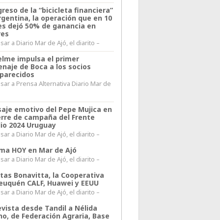
greso de la “bicicleta financiera”
rgentina, la operación que en 10
s dejó 50% de ganancia en
res
ar a Diario Mar de Ajó, el diarito –
elme impulsa el primer
naje de Boca a los socios
parecidos
sar a Prensa Alternativa Diario Mar de
l
aje emotivo del Pepe Mujica en
ierre de campaña del Frente
io 2024 Uruguay
ar a Diario Mar de Ajó, el diarito –
lima HOY en Mar de Ajó
ar a Diario Mar de Ajó, el diarito –
itas Bonavitta, la Cooperativa
euquén CALF, Huawei y EEUU
ar a Diario Mar de Ajó, el diarito –
evista desde Tandil a Nélida
no, de Federación Agraria, Base