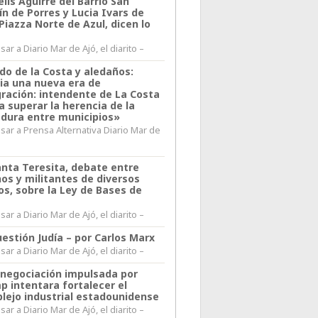
lis Aguirre del Barrio San
n de Porres y Lucia Ivars de
 Piazza Norte de Azul, dicen lo
ar a Diario Mar de Ajó, el diarito –
do de la Costa y aledaños:
ia una nueva era de
gración: intendente de La Costa
a superar la herencia de la
adura entre municipios»
sar a Prensa Alternativa Diario Mar de
l
anta Teresita, debate entre
nos y militantes de diversos
os, sobre la Ley de Bases de
ar a Diario Mar de Ajó, el diarito –
estión Judía – por Carlos Marx
ar a Diario Mar de Ajó, el diarito –
enegociación impulsada por
p intentara fortalecer el
lejo industrial estadounidense
ar a Diario Mar de Ajó, el diarito –