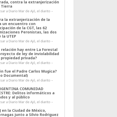
rada, contra la extranjerización
 Tierra
ar a Diario Mar de Ajó, el diarito –
a la extranjerización de la
ra un encuentro con
cipación de la CGT, las 62
nizaciones Peronistas, las dos
y la UTEP
ar a Diario Mar de Ajó, el diarito –
 relación hay entre La Forestal
proyecto de ley de inviolabilidad
a propiedad privada?
ar a Diario Mar de Ajó, el diarito –
én fue el Padre Carlos Mugica?
eo Documental)
ar a Diario Mar de Ajó, el diarito –
ARGENTINA COMUNIDAD
ESTRE: Delitos informáticos a
ados y al público
ar a Diario Mar de Ajó, el diarito –
J en la Ciudad de México,
rnagas junto a Silvio Rodriguez