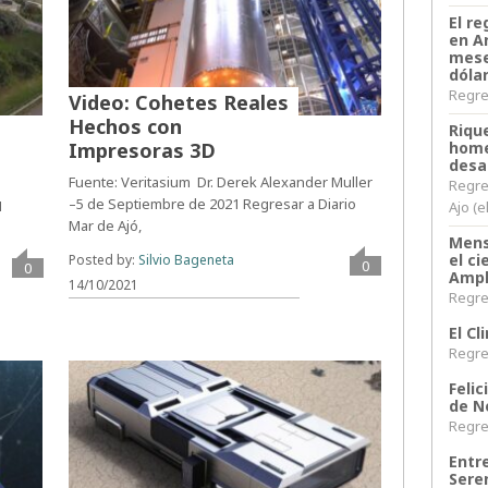
El re
en A
mese
dóla
Regres
Video: Cohetes Reales
Hechos con
Riqu
Impresoras 3D
home
desa
Fuente: Veritasium Dr. Derek Alexander Muller
Regre
–5 de Septiembre de 2021 Regresar a Diario
1
Ajo (e
Mar de Ajó,
l
Mens
el c
Posted by:
Silvio Bageneta
0
0
Ampl
14/10/2021
Regres
El C
Regres
Felic
de N
Regres
Entr
Sere