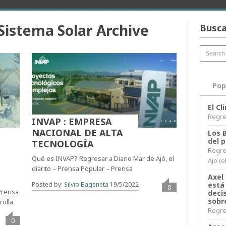
Sistema Solar Archive
Busca
Pop
El C
Regres
INVAP : EMPRESA
NACIONAL DE ALTA
Los 
del 
TECNOLOGÍA
Regre
Qué es INVAP? Regresar a Diario Mar de Ajó, el
Ajo (e
diarito – Prensa Popular – Prensa
Axel 
está
Posted by:
Silvio Bageneta
19/5/2022
0
 Prensa
decis
sobr
rolla
Regres
0