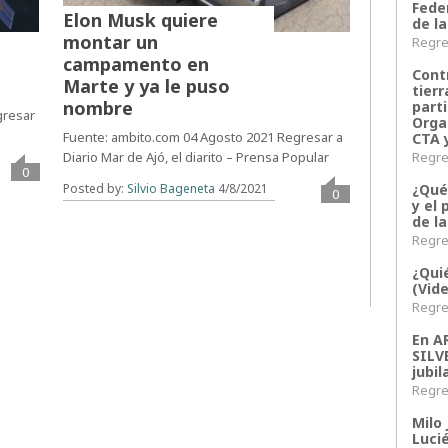
Fede
Elon Musk quiere
de la
montar un
Regres
campamento en
Contr
Marte y ya le puso
tier
nombre
parti
gresar
Orga
Fuente: ambito.com 04 Agosto 2021 Regresar a
CTA 
Diario Mar de Ajó, el diarito – Prensa Popular
Regres
0
Posted by:
Silvio Bageneta
4/8/2021
¿Qué
0
y el 
de l
Regres
¿Qui
(Vid
Regres
En 
SILV
jubil
Regres
Milo 
Lucié