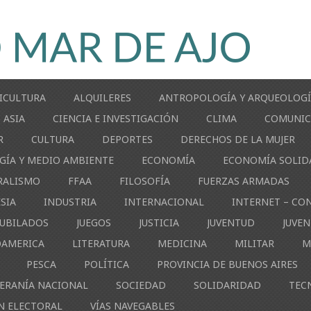
ICULTURA
ALQUILERES
ANTROPOLOGÍA Y ARQUEOLOG
ASIA
CIENCIA E INVESTIGACIÓN
CLIMA
COMUNIC
R
CULTURA
DEPORTES
DERECHOS DE LA MUJER
GÍA Y MEDIO AMBIENTE
ECONOMÍA
ECONOMÍA SOLID
RALISMO
FFAA
FILOSOFÍA
FUERZAS ARMADAS
ESIA
INDUSTRIA
INTERNACIONAL
INTERNET – CO
JUBILADOS
JUEGOS
JUSTICIA
JUVENTUD
JUVE
OAMERICA
LITERATURA
MEDICINA
MILITAR
M
PESCA
POLÍTICA
PROVINCIA DE BUENOS AIRES
ERANÍA NACIONAL
SOCIEDAD
SOLIDARIDAD
TEC
N ELECTORAL
VÍAS NAVEGABLES