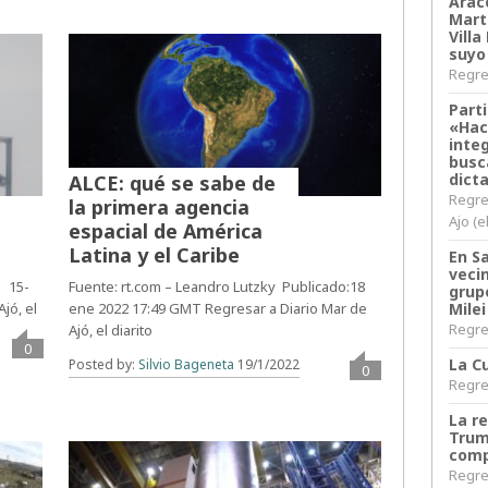
Arace
Martí
Villa
suyo
Regres
Parti
«Hac
inte
busc
dict
ALCE: qué se sabe de
Regre
la primera agencia
Ajo (e
espacial de América
Latina y el Caribe
En S
veci
 15-
Fuente: rt.com – Leandro Lutzky Publicado:18
grup
jó, el
ene 2022 17:49 GMT Regresar a Diario Mar de
Milei
Regres
Ajó, el diarito
0
La Cu
Posted by:
Silvio Bageneta
19/1/2022
0
Regres
La r
Trum
comp
Regres