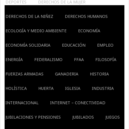
DEPORTES
DERECHOS DE LA MUJER
DERECHOS DE LA NIÑEZ
DERECHOS HUMANOS
ECOLOGÍA Y MEDIO AMBIENTE
ECONOMÍA
ECONOMÍA SOLIDARIA
EDUCACIÓN
EMPLEO
ENERGÍA
FEDERALISMO
FFAA
FILOSOFÍA
FUERZAS ARMADAS
GANADERIA
HISTORIA
HOLÍSTICA
HUERTA
IGLESIA
INDUSTRIA
INTERNACIONAL
INTERNET – CONECTIVIDAD
JUBILACIONES Y PENSIONES
JUBILADOS
JUEGOS