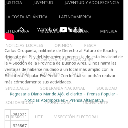
JUSTICIA
JUVENTUD
JUVENTUD Y ADOLESCENCIA
LA COSTA ATLÁNTICA
LATINOAMERICA
LITERATURA
MEDICINA
MILITAR
MINERIA
NOTICIAS LOCALES
OPINIÓN
PESCA
Carlos Oroquieta, militante de Derecho al Futuro de Rauch y
dirigente del PJ y del Movimiento peronista de esta localidad de
POLÍTICA
PROVINCIA DE BUENOS AIRES
la V-Sección de la Provincia de Buenos Aires. Él nos narra las
ventajas de haberse mudado a un local más amplio con la
PSICOLOGÍA
RELIGIÓN
SALUD
Biblioteca Popular Eva Perón. Con lo cual se podrán realizar
más cómodamente sus actividades.
SINDICALES
SOBERANÍA NACIONAL
SOCIEDAD
Regresar a Diario Mar de Ajó, el diarito – Prensa Popular –
Noticias Atemporales – Prensa Alternativa
SOLIDARIDAD
TECNOLOGÍA
TRANSPORTE
251222
TURISMO
UTT
V SECCIÓN ELECTORAL
326867