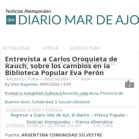
ACTUALIDAD
AFRICA
AGRICULTURA
Entrevista a Carlos Oroquieta de
ALQUILERES
ANTROPOLOGÍA Y ARQUEOLOGÍA
Rauch, sobre los cambios en la
Biblioteca Popular Eva Perón
ARQUITECTURA – INGENIERIA
ASIA
by
Silvio Bageneta
30/01/2026 | 6:58
2
Posted in
Actualidad
,
Cultura
,
Educación
,
Literatura
,
Provincia de
CIENCIA E INVESTIGACIÓN
CLIMA
Buenos Aires
,
Solidaridad
,
V Sección Electoral
COMUNICACIÓN Y PRENSA
Regresar a Diario Mar de Ajó, el diarito – Prensa Popular –
Noticias Atemporales – Prensa Alternativa
COSMOS, ESPACIO, SISTEMA SOLAR
CULTURA
Fuente:
ARGENTINA COMUNIDAD SILVESTRE