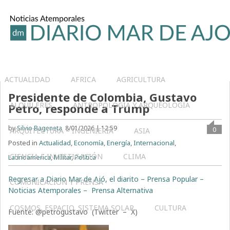
ACTUALIDAD
AFRICA
AGRICULTURA
Presidente de Colombia, Gustavo
ALQUILERES
ANTROPOLOGÍA Y ARQUEOLOGÍA
Petro, responde a Trump
by
Silvio Bageneta
8/01/2026 | 12:59
0
ARQUITECTURA – INGENIERIA
ASIA
Posted in
Actualidad
,
Economía
,
Energía
,
Internacional
,
CIENCIA E INVESTIGACIÓN
CLIMA
Latinoamerica
,
Militar
,
Política
Regresar a Diario Mar de Ajó, el diarito – Prensa Popular –
COMUNICACIÓN Y PRENSA
Noticias Atemporales – Prensa Alternativa
COSMOS, ESPACIO, SISTEMA SOLAR
CULTURA
Fuente:
@petrogustavo (Twitter – X)