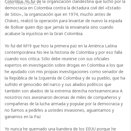
Colombia. Yo fuí de la organización clandestina que luchó por la
VÍAS NAVEGABLES
democracia en Colombia contra la dictadura civil del «Estado
de Sitio»., la organización que en 1974, mucho antes de
Chávez, realizó la operación para levantar de nuevo la espada
de Bolívar quien dijo que jamás la envainaría sino cuando
acabase la injusticia en la Gran Colombia.
Yo fuí del M19 que hizo la primera paz en la América Latina
contemporánea No lee la historia de Colombia y por eso falla
cuando nos critica. Sólo debe reunirse con sus oficiales
expertos en investigación sobre drogas en Colombia a los que
he ayudado con mis propias investigaciones como senador de
la República de la Izquierda de Colombia y de su pueblo, que ha
sufrido el genocidio del narco y sus aliados políticos que
también son aliados de la extrema derecha norteamericana A
nosotros nos asesinaron decenas de miles de compañeros y
compañeras de la lucha armada y popular por la democracia y
no fuimos a pedirles a ustedes invasiones, aguantamos y
ganamos en la Paz
Yo nunca he quemado una bandera de los EEUU porque he