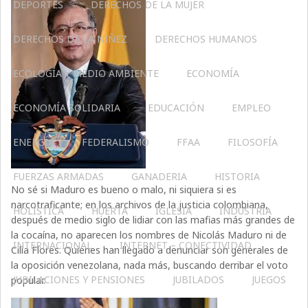
DEPORTES
DERECHOS DE LA MUJER
DERECHOS DE LA NIÑEZ
DERECHOS HUMANOS
ECOLOGÍA Y MEDIO AMBIENTE
ECONOMÍA
ECONOMÍA SOLIDARIA
EDUCACIÓN
EMPLEO
ENERGÍA
FEDERALISMO
FFAA
FILOSOFÍA
FUERZAS ARMADAS
GANADERIA
HISTORIA
No sé si Maduro es bueno o malo, ni siquiera si es
narcotraficante; en los archivos de la justicia colombiana,
HOLÍSTICA
HUERTA
IGLESIA
INDUSTRIA
después de medio siglo de lidiar con las mafias más grandes de
la cocaína, no aparecen los nombres de Nicolás Maduro ni de
INTERNACIONAL
INTERNET – CONECTIVIDAD
Cilia Flores. Quienes han llegado a denunciar son generales de
la oposición venezolana, nada más, buscando derribar el voto
JUBILACIONES Y PENSIONES
JUBILADOS
JUEGOS
popular.