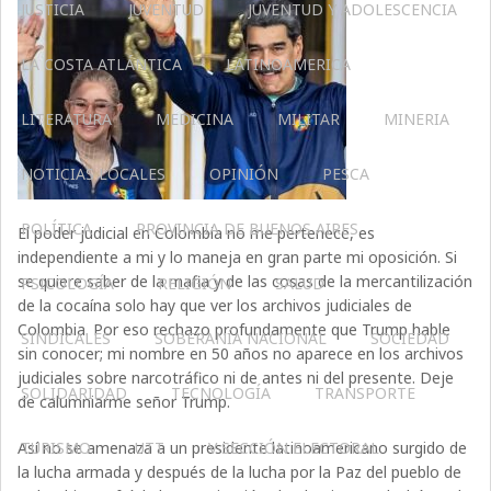
JUSTICIA
JUVENTUD
JUVENTUD Y ADOLESCENCIA
LA COSTA ATLÁNTICA
LATINOAMERICA
LITERATURA
MEDICINA
MILITAR
MINERIA
NOTICIAS LOCALES
OPINIÓN
PESCA
POLÍTICA
PROVINCIA DE BUENOS AIRES
El poder judicial en Colombia no me pertenece, es
independiente a mi y lo maneja en gran parte mi oposición. Si
se quiere saber de la mafia y de las cosas de la mercantilización
PSICOLOGÍA
RELIGIÓN
SALUD
de la cocaína solo hay que ver los archivos judiciales de
Colombia. Por eso rechazo profundamente que Trump hable
SINDICALES
SOBERANÍA NACIONAL
SOCIEDAD
sin conocer; mi nombre en 50 años no aparece en los archivos
judiciales sobre narcotráfico ni de antes ni del presente. Deje
SOLIDARIDAD
TECNOLOGÍA
TRANSPORTE
de calumniarme señor Trump.
Así no se amenaza a un presidente latinoamericano surgido de
TURISMO
UTT
V SECCIÓN ELECTORAL
la lucha armada y después de la lucha por la Paz del pueblo de