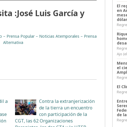
El re
ta :José Luis García y
en A
mese
dóla
Regres
Riqu
ito – Prensa Popular – Noticias Atemporales – Prensa
home
Alternativa
desa
Regre
Ajo (e
Mens
el c
Ampl
Regres
El C
Regres
il a
Contra la extranjerización
Entr
Sere
de la tierra un encuentro
Fede
Base
con participación de la
de la
Regres
ión
CGT, las 62 Organizaciones