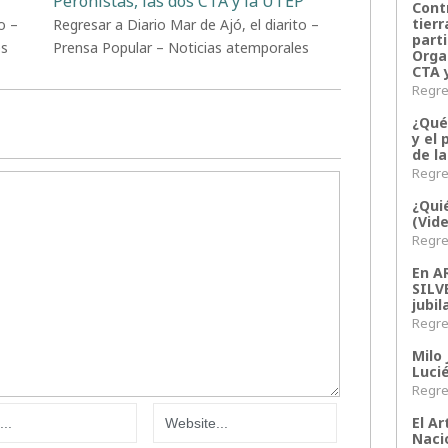
Peronistas, las dos CTA y la UTEP
Contr
tier
o –
Regresar a Diario Mar de Ajó, el diarito –
parti
es
Prensa Popular – Noticias atemporales
Orga
CTA 
Regres
¿Qué
y el 
de l
Regres
¿Qui
(Vid
Regres
En 
SILV
jubil
Regres
Milo 
Lucié
Regres
El Ar
Naci