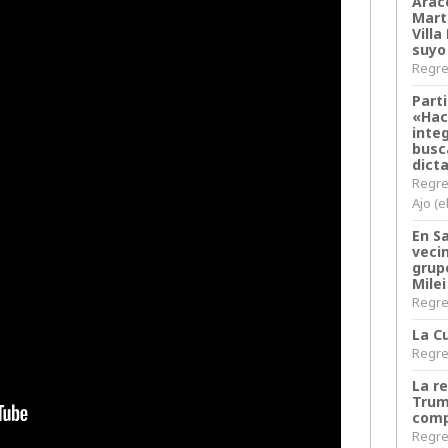
Arace
Martí
Villa
suyo
Regres
Parti
«Hac
inte
busc
dict
Regre
Ajo (e
En S
veci
grup
Milei
Regres
La Cu
Regres
La r
Trum
comp
Regres