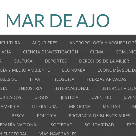
ICULTURA
ALQUILERES
ANTROPOLOGÍA Y ARQUEOLOG
ASIA
CIENCIA E INVESTIGACIÓN
CLIMA
COMUNIC
R
CULTURA
DEPORTES
DERECHOS DE LA MUJER
GÍA Y MEDIO AMBIENTE
ECONOMÍA
ECONOMÍA SOLID
RALISMO
FFAA
FILOSOFÍA
FUERZAS ARMADAS
ESIA
INDUSTRIA
INTERNACIONAL
INTERNET – CO
JUBILADOS
JUEGOS
JUSTICIA
JUVENTUD
JUVE
OAMERICA
LITERATURA
MEDICINA
MILITAR
M
PESCA
POLÍTICA
PROVINCIA DE BUENOS AIRES
ERANÍA NACIONAL
SOCIEDAD
SOLIDARIDAD
TEC
N ELECTORAL
VÍAS NAVEGABLES