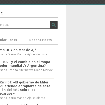
r:
ular Posts
Recent Posts
lima HOY en Mar de Ajó
ar a Diario Mar de Ajó, el diarito –
BRICS+ y el cambio en el mapa
poder mundial ¿Y Argentina?
sar a Prensa Alternativa Diario Mar de
l
Kicillof: «El gobierno de Milei
 queriendo apropiarse de esta
ión del FMI sobre los
ecargos»
ar a Diario Mar de Ajó, el diarito –