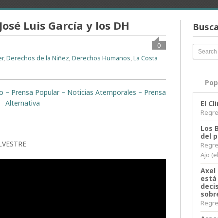
José Luis García y los DH
Busca
0
er
,
Derechos de la Niñez
,
Derechos Humanos
,
La Costa
Pop
ito – Prensa Popular – Noticias Atemporales – Prensa
Alternativa
El C
Regres
Los 
del 
LVESTRE
Regre
Ajo (e
Axel 
está
decis
sobr
Regres