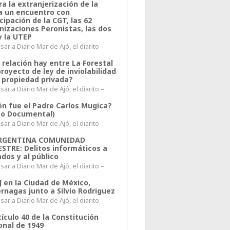
a la extranjerización de la
ra un encuentro con
cipación de la CGT, las 62
nizaciones Peronistas, las dos
y la UTEP
ar a Diario Mar de Ajó, el diarito –
 relación hay entre La Forestal
proyecto de ley de inviolabilidad
a propiedad privada?
ar a Diario Mar de Ajó, el diarito –
én fue el Padre Carlos Mugica?
eo Documental)
ar a Diario Mar de Ajó, el diarito –
ARGENTINA COMUNIDAD
ESTRE: Delitos informáticos a
ados y al público
ar a Diario Mar de Ajó, el diarito –
J en la Ciudad de México,
rnagas junto a Silvio Rodriguez
ar a Diario Mar de Ajó, el diarito –
tículo 40 de la Constitución
onal de 1949