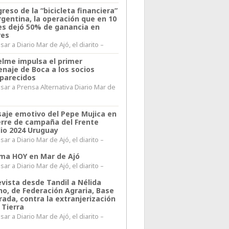
greso de la “bicicleta financiera”
rgentina, la operación que en 10
s dejó 50% de ganancia en
res
ar a Diario Mar de Ajó, el diarito –
elme impulsa el primer
naje de Boca a los socios
parecidos
sar a Prensa Alternativa Diario Mar de
l
aje emotivo del Pepe Mujica en
ierre de campaña del Frente
io 2024 Uruguay
ar a Diario Mar de Ajó, el diarito –
lima HOY en Mar de Ajó
ar a Diario Mar de Ajó, el diarito –
evista desde Tandil a Nélida
no, de Federación Agraria, Base
rada, contra la extranjerización
 Tierra
ar a Diario Mar de Ajó, el diarito –