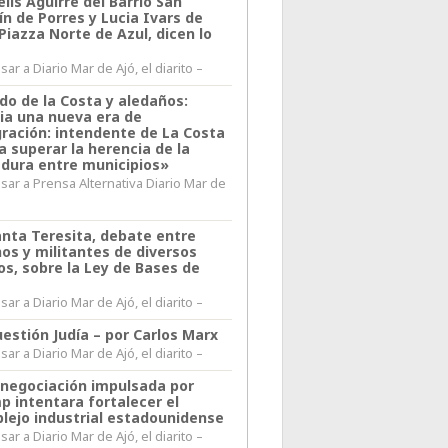
lis Aguirre del Barrio San
n de Porres y Lucia Ivars de
 Piazza Norte de Azul, dicen lo
ar a Diario Mar de Ajó, el diarito –
do de la Costa y aledaños:
ia una nueva era de
gración: intendente de La Costa
a superar la herencia de la
adura entre municipios»
sar a Prensa Alternativa Diario Mar de
l
anta Teresita, debate entre
nos y militantes de diversos
os, sobre la Ley de Bases de
ar a Diario Mar de Ajó, el diarito –
estión Judía – por Carlos Marx
ar a Diario Mar de Ajó, el diarito –
enegociación impulsada por
p intentara fortalecer el
lejo industrial estadounidense
ar a Diario Mar de Ajó, el diarito –