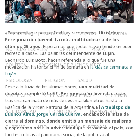
JUSTICIA
JUVENTUD
JUVENTUD Y ADOLESCENCIA
LA COSTA ATLÁNTICA
LATINOAMERICA
«Tarda en llegar pero al final hay recompensa.
Histórica
LITERATURA
MEDICINA
MILITAR
MINERIA
Peregrinación Juvenil. La más multitudinaria de los
últimos 25 años.
Esperamos que todos hayan tenido un buen
NOTICIAS LOCALES
OPINIÓN
PESCA
regreso a casa». Las palabras del intendente de Luján,
Leonardo Luis Boto, hacen referencia a lo que fue una
POLÍTICA
PROVINCIA DE BUENOS AIRES
movilización histórica el fin de semana en
la clásica caminata a
Luján
.
PSICOLOGÍA
RELIGIÓN
SALUD
Pese a la lluvia de las últimas horas,
una multitud de
devotos completó la 51° Peregrinación Juvenil a Luján
,
SINDICALES
SOBERANÍA NACIONAL
SOCIEDAD
tras una caminata de más de sesenta kilómetros hasta la
Basílica de la Virgen Patrona de la Argentina.
El
Arzobispo de
SOLIDARIDAD
TECNOLOGÍA
TRANSPORTE
Buenos Aires, Jorge García Cuerva,
encabezó la misa de
cierre el domingo, donde emitió un mensaje de realismo
TURISMO
UTT
V SECCIÓN ELECTORAL
y esperanza ante la adversidad que atraviesa el país
, con
fuertes críticas al panorama social, de la pobreza al