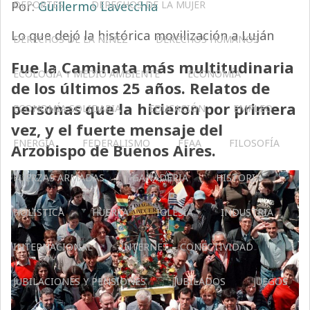
Por:
DEPORTES
Guillermo Lavecchia
DERECHOS DE LA MUJER
Lo que dejó la histórica movilización a Luján
DERECHOS DE LA NIÑEZ
DERECHOS HUMANOS
Fue la Caminata más multitudinaria
ECOLOGÍA Y MEDIO AMBIENTE
ECONOMÍA
de los últimos 25 años. Relatos de
personas que la hicieron por primera
ECONOMÍA SOLIDARIA
EDUCACIÓN
EMPLEO
vez, y el fuerte mensaje del
ENERGÍA
FEDERALISMO
FFAA
FILOSOFÍA
Arzobispo de Buenos Aires.
FUERZAS ARMADAS
GANADERIA
HISTORIA
HOLÍSTICA
HUERTA
IGLESIA
INDUSTRIA
INTERNACIONAL
INTERNET – CONECTIVIDAD
JUBILACIONES Y PENSIONES
JUBILADOS
JUEGOS