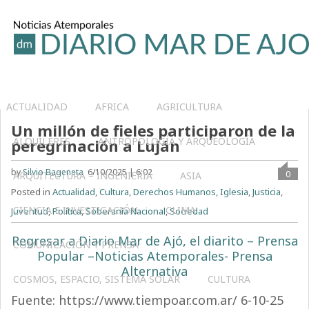
ACTUALIDAD
AFRICA
AGRICULTURA
Un millón de fieles participaron de la
ALQUILERES
ANTROPOLOGÍA Y ARQUEOLOGÍA
peregrinación a Luján
by
Silvio Bageneta
6/10/2025 | 6:02
0
ARQUITECTURA – INGENIERIA
ASIA
Posted in
Actualidad
,
Cultura
,
Derechos Humanos
,
Iglesia
,
Justicia
,
CIENCIA E INVESTIGACIÓN
CLIMA
Juventud
,
Política
,
Soberanía Nacional
,
Sociedad
Regresar a Diario Mar de Ajó, el diarito – Prensa
COMUNICACIÓN Y PRENSA
Popular –Noticias Atemporales- Prensa
Alternativa
COSMOS, ESPACIO, SISTEMA SOLAR
CULTURA
Fuente: https://www.tiempoar.com.ar/ 6-10-25