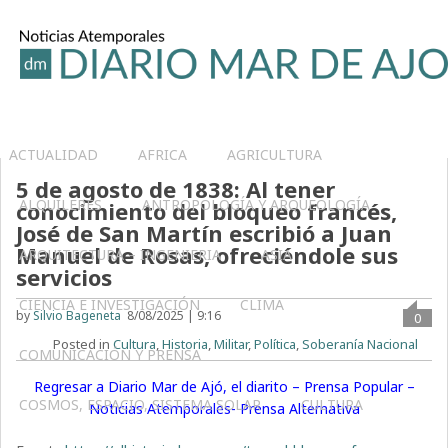
ACTUALIDAD
AFRICA
AGRICULTURA
5 de agosto de 1838: Al tener
ALQUILERES
ANTROPOLOGÍA Y ARQUEOLOGÍA
conocimiento del bloqueo francés,
José de San Martín escribió a Juan
Manuel de Rosas, ofreciéndole sus
ARQUITECTURA – INGENIERIA
ASIA
servicios
CIENCIA E INVESTIGACIÓN
CLIMA
by
Silvio Bageneta
8/08/2025 | 9:16
0
Posted in
Cultura
,
Historia
,
Militar
,
Política
,
Soberanía Nacional
COMUNICACIÓN Y PRENSA
Regresar a Diario Mar de Ajó, el diarito – Prensa Popular –
COSMOS, ESPACIO, SISTEMA SOLAR
CULTURA
Noticias Atemporales- Prensa Alternativa