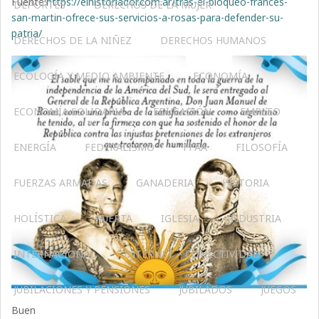
Fuente:
https://elhistoriador.com.ar/tras-el-bloqueo-frances-
DEPORTES
DERECHOS DE LA MUJER
san-martin-ofrece-sus-servicios-a-rosas-para-defender-su-
patria/
DERECHOS DE LA NIÑEZ
DERECHOS HUMANOS
ECOLOGÍA Y MEDIO AMBIENTE
ECONOMÍA
ECONOMÍA SOLIDARIA
EDUCACIÓN
EMPLEO
ENERGÍA
FEDERALISMO
FFAA
FILOSOFÍA
FUERZAS ARMADAS
GANADERIA
HISTORIA
HOLÍSTICA
HUERTA
IGLESIA
INDUSTRIA
INTERNACIONAL
INTERNET – CONECTIVIDAD
JUBILACIONES Y PENSIONES
JUBILADOS
JUEGOS
Buen