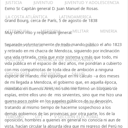
JUSTICIA
JUVENTUD
JUVENTUD Y ADOLESCENCIA
Exmo Sr. Capitán general D. Juan Manuel de Rosas.
LA COSTA ATLÁNTICA
LATINOAMERICA
Grand Bourg, cerca de París, 5 de agosto de 1838
LITERATURA
MEDICINA
MILITAR
MINERIA
Muy señor mío y respetable general:
Separado voluntariamente de todo mando público el año 1823
NOTICIAS LOCALES
OPINIÓN
PESCA
y retirado en mi chacra de Mendoza, siguiendo por inclinación
una vida retirada, creía que este sistema y más que todo, mi
POLÍTICA
PROVINCIA DE BUENOS AIRES
vida pública en el espacio de diez años, me pondrían a cubierto
con mis compatriotas de toda idea de ambición a ninguna
PSICOLOGÍA
RELIGIÓN
SALUD
especie de mando; me equivoqué en mi cálculo –a dos meses
de mi llegada a Mendoza, el gobierno que, en aquella época,
SINDICALES
SOBERANÍA NACIONAL
SOCIEDAD
mandaba en Buenos Aires, no sólo me formó un bloqueo de
espías, entre ellos uno de mis sirvientes, sino que me hizo una
guerra poco noble en los papeles públicos de su devoción,
SOLIDARIDAD
TECNOLOGÍA
TRANSPORTE
tratando al mismo tiempo de hacerme sospechoso a los
demás gobiernos de las provincias; por otra parte, los de la
TURISMO
UTT
V SECCIÓN ELECTORAL
oposición, hombres a quienes en general no conocía ni aun de
vista, hacían circular la absurda idea que mi regreso del Perú no