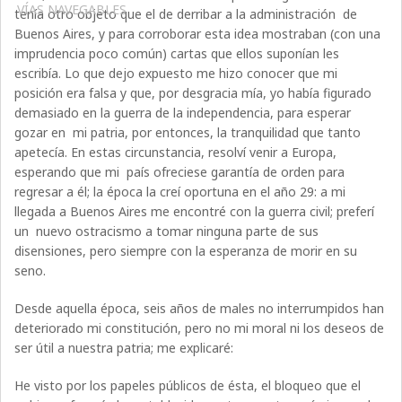
VÍAS NAVEGABLES
tenía otro objeto que el de derribar a la administración de
Buenos Aires, y para corroborar esta idea mostraban (con una
imprudencia poco común) cartas que ellos suponían les
escribía. Lo que dejo expuesto me hizo conocer que mi
posición era falsa y que, por desgracia mía, yo había figurado
demasiado en la guerra de la independencia, para esperar
gozar en mi patria, por entonces, la tranquilidad que tanto
apetecía. En estas circunstancia, resolví venir a Europa,
esperando que mi país ofreciese garantía de orden para
regresar a él; la época la creí oportuna en el año 29: a mi
llegada a Buenos Aires me encontré con la guerra civil; preferí
un nuevo ostracismo a tomar ninguna parte de sus
disensiones, pero siempre con la esperanza de morir en su
seno.
Desde aquella época, seis años de males no interrumpidos han
deteriorado mi constitución, pero no mi moral ni los deseos de
ser útil a nuestra patria; me explicaré:
He visto por los papeles públicos de ésta, el bloqueo que el