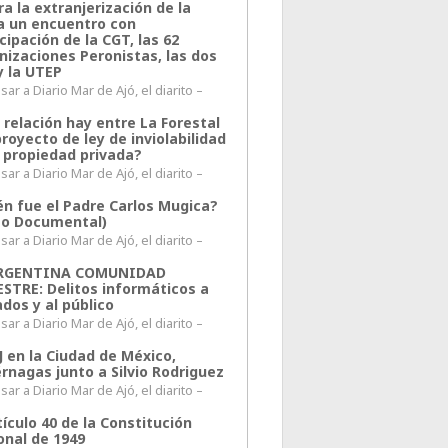
a la extranjerización de la
ra un encuentro con
cipación de la CGT, las 62
nizaciones Peronistas, las dos
y la UTEP
ar a Diario Mar de Ajó, el diarito –
 relación hay entre La Forestal
proyecto de ley de inviolabilidad
a propiedad privada?
ar a Diario Mar de Ajó, el diarito –
én fue el Padre Carlos Mugica?
eo Documental)
ar a Diario Mar de Ajó, el diarito –
ARGENTINA COMUNIDAD
ESTRE: Delitos informáticos a
ados y al público
ar a Diario Mar de Ajó, el diarito –
J en la Ciudad de México,
rnagas junto a Silvio Rodriguez
ar a Diario Mar de Ajó, el diarito –
tículo 40 de la Constitución
onal de 1949