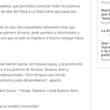
Regres
agdalena, que permitiría conectar todos los puertos
Navi
 de Mar del Plata a La Plata tiene que pasar por
que 
“apoy
Regres
 el caso del rompehielos Almirante Irízar que
La Di
gar primero al norte, pedir permiso a Montevideo y
Regr
locura que un país se impida a sí mismo navegar hacia
Que 
repr
o la 
polít
Regres
al Martín García, del Paraná Guazú, y la promoción
e a los puertos de Rosario, Buenos Aires y
ltinacionales. “Esto bloquea una red de
esitamos para desarrollarnos”, apuntó.
aná Guazú – Pasaje Talavera, Canal Buenos Aires,
ría un modelo irreversible”