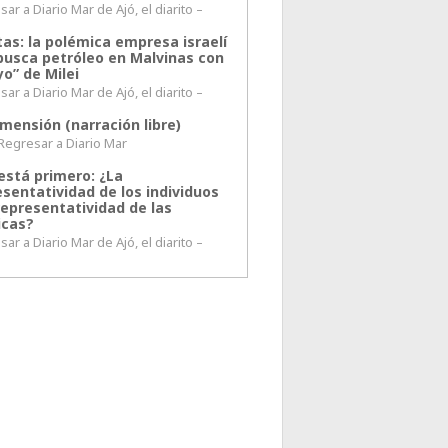
ar a Diario Mar de Ajó, el diarito –
tas: la polémica empresa israelí
busca petróleo en Malvinas con
o” de Milei
ar a Diario Mar de Ajó, el diarito –
mensión (narración libre)
esar a Diario Mar
está primero: ¿La
esentatividad de los individuos
representatividad de las
icas?
ar a Diario Mar de Ajó, el diarito –