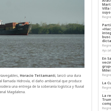
Arace
Martí
Villa
suyo
Regres
Parti
«Hac
inte
busc
dict
Regre
Ajo (e
En S
veci
grup
Milei
Regres
s Navegables,
Horacio Tettamanti
, lanzó una dura
mal llamada Hidrovía, el daño ambiental que produce
La Cu
sidera una entrega de la soberanía logística y fluvial
Regres
canal Magdalena.
La r
Trum
comp
Regres