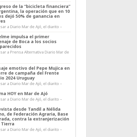
greso de la “bicicleta financiera”
rgentina, la operación que en 10
s dejó 50% de ganancia en
res
ar a Diario Mar de Ajó, el diarito –
elme impulsa el primer
naje de Boca a los socios
parecidos
sar a Prensa Alternativa Diario Mar de
l
aje emotivo del Pepe Mujica en
ierre de campaña del Frente
io 2024 Uruguay
ar a Diario Mar de Ajó, el diarito –
lima HOY en Mar de Ajó
ar a Diario Mar de Ajó, el diarito –
evista desde Tandil a Nélida
no, de Federación Agraria, Base
rada, contra la extranjerización
 Tierra
ar a Diario Mar de Ajó, el diarito –