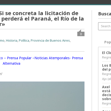
i se concreta la licitación de
Busca
 perderá el Paraná, el Río de la
r»
0
smo
,
Historia
,
Política
,
Provincia de Buenos Aires
,
Pop
El C
Regres
rito – Prensa Popular –Noticias Atemporales- Prensa
Alternativa
Los 
del 
r/
Regre
Ajo (e
Axel 
está
decis
sobr
Regres