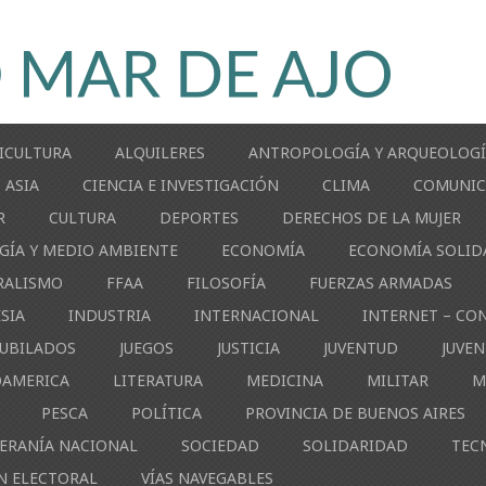
ICULTURA
ALQUILERES
ANTROPOLOGÍA Y ARQUEOLOG
ASIA
CIENCIA E INVESTIGACIÓN
CLIMA
COMUNIC
R
CULTURA
DEPORTES
DERECHOS DE LA MUJER
GÍA Y MEDIO AMBIENTE
ECONOMÍA
ECONOMÍA SOLID
RALISMO
FFAA
FILOSOFÍA
FUERZAS ARMADAS
ESIA
INDUSTRIA
INTERNACIONAL
INTERNET – CO
JUBILADOS
JUEGOS
JUSTICIA
JUVENTUD
JUVE
OAMERICA
LITERATURA
MEDICINA
MILITAR
M
PESCA
POLÍTICA
PROVINCIA DE BUENOS AIRES
ERANÍA NACIONAL
SOCIEDAD
SOLIDARIDAD
TEC
N ELECTORAL
VÍAS NAVEGABLES