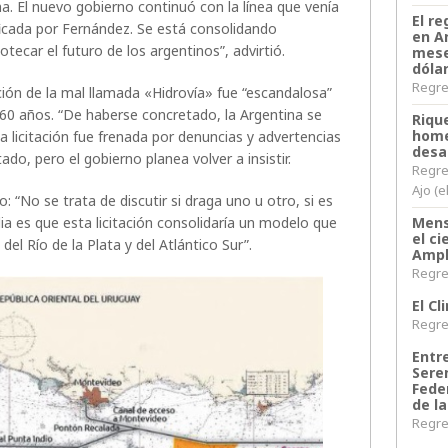
na. El nuevo gobierno continuó con la línea que venía
El re
ficada por Fernández. Se está consolidando
en A
ecar el futuro de los argentinos”, advirtió.
mese
dóla
Regres
ación de la mal llamada «Hidrovía» fue “escandalosa”
0 años. “De haberse concretado, la Argentina se
Riqu
home
ha licitación fue frenada por denuncias y advertencias
desa
do, pero el gobierno planea volver a insistir.
Regre
Ajo (e
o: “No se trata de discutir si draga uno u otro, si es
a es que esta licitación consolidaría un modelo que
Mens
el c
 del Río de la Plata y del Atlántico Sur”.
Ampl
Regres
El C
Regres
Entr
Sere
Fede
de la
Regres