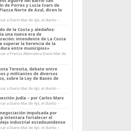
lis Aguirre del Barrio San
n de Porres y Lucia Ivars de
 Piazza Norte de Azul, dicen lo
ar a Diario Mar de Ajó, el diarito –
do de la Costa y aledaños:
ia una nueva era de
gración: intendente de La Costa
a superar la herencia de la
adura entre municipios»
sar a Prensa Alternativa Diario Mar de
l
anta Teresita, debate entre
nos y militantes de diversos
os, sobre la Ley de Bases de
ar a Diario Mar de Ajó, el diarito –
estión Judía – por Carlos Marx
ar a Diario Mar de Ajó, el diarito –
enegociación impulsada por
p intentara fortalecer el
lejo industrial estadounidense
ar a Diario Mar de Ajó, el diarito –