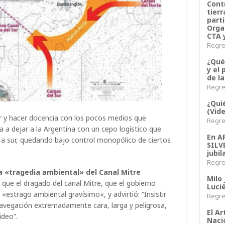
Contr
tier
parti
Orga
CTA 
Regres
¿Qué
y el 
de l
Regres
¿Qui
(Vid
r y hacer docencia con los pocos medios que
Regres
 a dejar a la Argentina con un cepo logístico que
En 
 a sur, quedando bajo control monopólico de ciertos
SILV
jubil
Regres
a «tragedia ambiental» del Canal Mitre
Milo 
 que el dragado del canal Mitre, que el gobierno
Lucié
«estrago ambiental gravísimo«, y advirtió: “Insistir
Regres
avegación extremadamente cara, larga y peligrosa,
El Ar
ideo”.
Naci