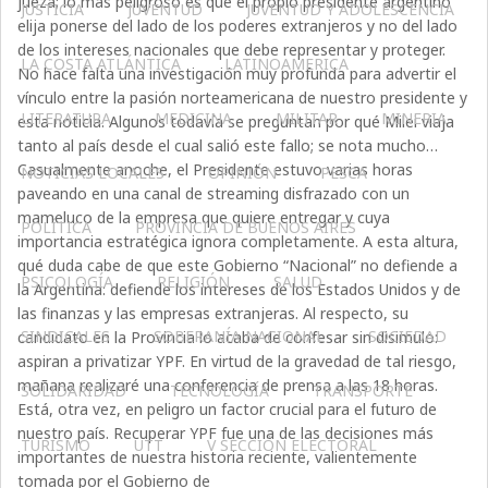
jueza; lo más peligroso es que el propio presidente argentino
JUSTICIA
JUVENTUD
JUVENTUD Y ADOLESCENCIA
elija ponerse del lado de los poderes extranjeros y no del lado
de los intereses nacionales que debe representar y proteger.
LA COSTA ATLÁNTICA
LATINOAMERICA
No hace falta una investigación muy profunda para advertir el
vínculo entre la pasión norteamericana de nuestro presidente y
LITERATURA
MEDICINA
MILITAR
MINERIA
esta noticia. Algunos todavía se preguntan por qué Milei viaja
tanto al país desde el cual salió este fallo; se nota mucho…
Casualmente anoche, el Presidente estuvo varias horas
NOTICIAS LOCALES
OPINIÓN
PESCA
paveando en una canal de streaming disfrazado con un
mameluco de la empresa que quiere entregar y cuya
POLÍTICA
PROVINCIA DE BUENOS AIRES
importancia estratégica ignora completamente. A esta altura,
qué duda cabe de que este Gobierno “Nacional” no defiende a
PSICOLOGÍA
RELIGIÓN
SALUD
la Argentina: defiende los intereses de los Estados Unidos y de
las finanzas y las empresas extranjeras. Al respecto, su
SINDICALES
SOBERANÍA NACIONAL
SOCIEDAD
candidato en la Provincia lo acaba de confesar sin disimulo:
aspiran a privatizar YPF. En virtud de la gravedad de tal riesgo,
mañana realizaré una conferencia de prensa a las 18 horas.
SOLIDARIDAD
TECNOLOGÍA
TRANSPORTE
Está, otra vez, en peligro un factor crucial para el futuro de
nuestro país. Recuperar YPF fue una de las decisiones más
TURISMO
UTT
V SECCIÓN ELECTORAL
importantes de nuestra historia reciente, valientemente
tomada por el Gobierno de