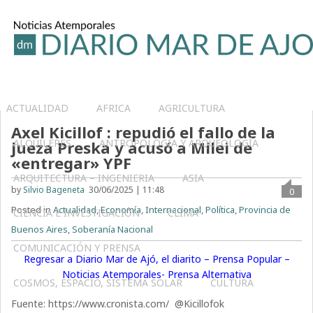
ACTUALIDAD
AFRICA
AGRICULTURA
Axel Kicillof : repudió el fallo de la
ALQUILERES
ANTROPOLOGÍA Y ARQUEOLOGÍA
jueza Preska y acusó a Milei de
«entregar» YPF
ARQUITECTURA – INGENIERIA
ASIA
by
Silvio Bageneta
30/06/2025 | 11:48
0
Posted in
Actualidad
,
Economía
,
Internacional
,
Política
,
Provincia de
CIENCIA E INVESTIGACIÓN
CLIMA
Buenos Aires
,
Soberanía Nacional
COMUNICACIÓN Y PRENSA
Regresar a Diario Mar de Ajó, el diarito – Prensa Popular –
Noticias Atemporales- Prensa Alternativa
COSMOS, ESPACIO, SISTEMA SOLAR
CULTURA
Fuente: https://www.cronista.com/ @Kicillofok