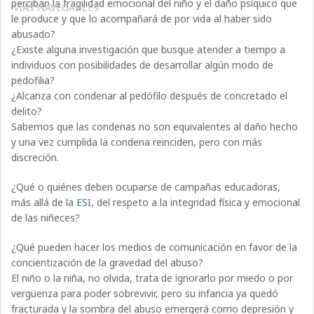
perciban la fragilidad emocional del niño y el daño psíquico que
VÍAS NAVEGABLES
le produce y que lo acompañará de por vida al haber sido
abusado?
¿Existe alguna investigación que busque atender a tiempo a
individuos con posibilidades de desarrollar algún modo de
pedofilia?
¿Alcanza con condenar al pedófilo después de concretado el
delito?
Sabemos que las condenas no son equivalentes al daño hecho
y una vez cumplida la condena reinciden, pero con más
discreción.
¿Qué o quiénes deben ocuparse de campañas educadoras,
más allá de la
ESI
, del respeto a la integridad física y emocional
de las niñeces?
¿Qué pueden hacer los medios de comunicación en favor de la
concientización de la gravedad del abuso?
El niño o la niña, no olvida, trata de ignorarlo por miedo o por
vergüenza para poder sobrevivir, pero su infancia ya quedó
fracturada y la sombra del abuso emergerá como depresión y