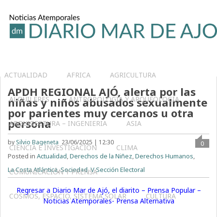
ACTUALIDAD
AFRICA
AGRICULTURA
APDH REGIONAL AJÓ, alerta por las
ALQUILERES
ANTROPOLOGÍA Y ARQUEOLOGÍA
niñas y niños abusados sexualmente
por parientes muy cercanos u otra
persona
ARQUITECTURA – INGENIERIA
ASIA
by
Silvio Bageneta
23/06/2025 | 12:30
0
CIENCIA E INVESTIGACIÓN
CLIMA
Posted in
Actualidad
,
Derechos de la Niñez
,
Derechos Humanos
,
La Costa Atlántica
,
Sociedad
,
V Sección Electoral
COMUNICACIÓN Y PRENSA
Regresar a Diario Mar de Ajó, el diarito – Prensa Popular –
COSMOS, ESPACIO, SISTEMA SOLAR
CULTURA
Noticias Atemporales- Prensa Alternativa