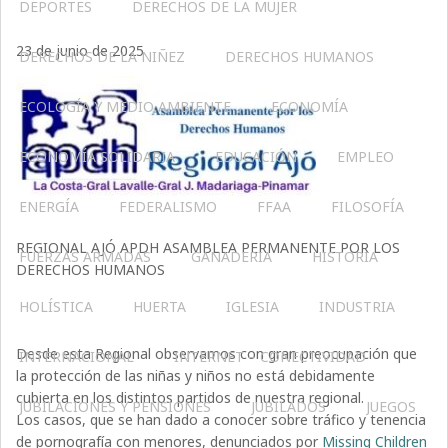
DEPORTES
DERECHOS DE LA MUJER
23 de junio de 2025
DERECHOS DE LA NIÑEZ
DERECHOS HUMANOS
ECOLOGÍA Y MEDIO AMBIENTE
ECONOMÍA
ECONOMÍA SOLIDARIA
EDUCACIÓN
EMPLEO
ENERGÍA
FEDERALISMO
FFAA
FILOSOFÍA
REGIONAL AJÓ APDH ASAMBLEA PERMANENTE POR LOS
FUERZAS ARMADAS
GANADERIA
HISTORIA
DERECHOS HUMANOS
HOLÍSTICA
HUERTA
IGLESIA
INDUSTRIA
Desde esta Regional observamos con gran preocupación que
INTERNACIONAL
INTERNET – CONECTIVIDAD
la protección de las niñas y niños no está debidamente
cubierta en los distintos partidos de nuestra regional.
JUBILACIONES Y PENSIONES
JUBILADOS
JUEGOS
Los casos, que se han dado a conocer sobre tráfico y tenencia
de pornografía con menores, denunciados por
Missing Children