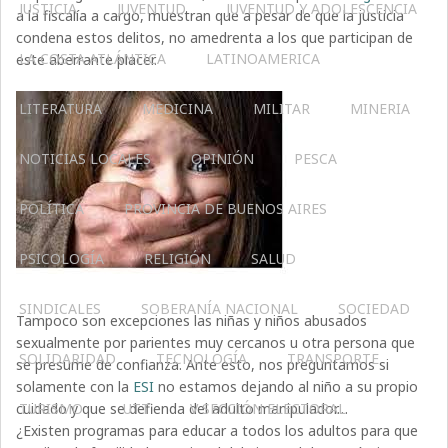
JUSTICIA
JUVENTUD
JUVENTUD Y ADOLESCENCIA
a la fiscalía a cargo, muestran que a pesar de que la justicia
condena estos delitos, no amedrenta a los que participan de
LA COSTA ATLÁNTICA
LATINOAMERICA
este aberrante placer.
LITERATURA
MEDICINA
MILITAR
MINERIA
NOTICIAS LOCALES
OPINIÓN
PESCA
POLÍTICA
PROVINCIA DE BUENOS AIRES
PSICOLOGÍA
RELIGIÓN
SALUD
SINDICALES
SOBERANÍA NACIONAL
SOCIEDAD
Tampoco son excepciones las niñas y niños abusados
sexualmente por parientes muy cercanos u otra persona que
SOLIDARIDAD
TECNOLOGÍA
TRANSPORTE
se presume de confianza. Ante esto, nos preguntamos si
solamente con la
ESI
no estamos dejando al niño a su propio
cuidado y que se defienda del adulto manipulador…
TURISMO
UTT
V SECCIÓN ELECTORAL
¿Existen programas para educar a todos los adultos para que