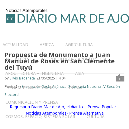
ACTUALIDAD
AFRICA
AGRICULTURA
Propuesta de Monumento a Juan
ALQUILERES
ANTROPOLOGÍA Y ARQUEOLOGÍA
Manuel de Rosas en San Clemente
del Tuyú
ARQUITECTURA – INGENIERIA
ASIA
by
Silvio Bageneta
21/06/2025 | 4:04
0
Posted in
Historia
,
La Costa Atlántica
,
Soberanía Nacional
,
V Sección
CIENCIA E INVESTIGACIÓN
CLIMA
Electoral
COMUNICACIÓN Y PRENSA
Regresar a Diario Mar de Ajó, el diarito – Prensa Popular –
Noticias Atemporales- Prensa Alternativa
COSMOS, ESPACIO, SISTEMA SOLAR
CULTURA