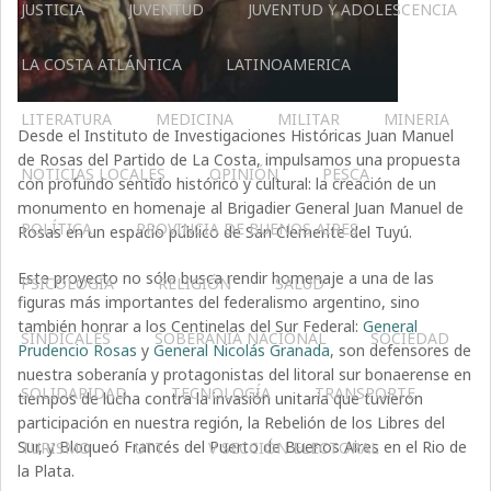
JUSTICIA
JUVENTUD
JUVENTUD Y ADOLESCENCIA
LA COSTA ATLÁNTICA
LATINOAMERICA
LITERATURA
MEDICINA
MILITAR
MINERIA
Desde el Instituto de Investigaciones Históricas Juan Manuel
de Rosas del Partido de La Costa, impulsamos una propuesta
NOTICIAS LOCALES
OPINIÓN
PESCA
con profundo sentido histórico y cultural: la creación de un
monumento en homenaje al Brigadier General Juan Manuel de
POLÍTICA
PROVINCIA DE BUENOS AIRES
Rosas en un espacio público de San Clemente del Tuyú.
Este proyecto no sólo busca rendir homenaje a una de las
PSICOLOGÍA
RELIGIÓN
SALUD
figuras más importantes del federalismo argentino, sino
también honrar a los Centinelas del Sur Federal:
General
SINDICALES
SOBERANÍA NACIONAL
SOCIEDAD
Prudencio Rosas
y
General Nicolás Granada
, son defensores de
nuestra soberanía y protagonistas del litoral sur bonaerense en
SOLIDARIDAD
TECNOLOGÍA
TRANSPORTE
tiempos de lucha contra la invasión unitaria que tuvieron
participación en nuestra región, la Rebelión de los Libres del
Sur, y Bloqueó Francés del Puerto de Buenos Aires en el Rio de
TURISMO
UTT
V SECCIÓN ELECTORAL
la Plata.