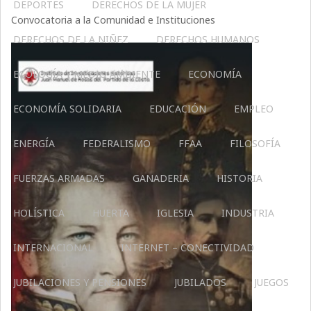
DEPORTES
DERECHOS DE LA MUJER
Convocatoria a la Comunidad e Instituciones
DERECHOS DE LA NIÑEZ
DERECHOS HUMANOS
ECOLOGÍA Y MEDIO AMBIENTE
ECONOMÍA
ECONOMÍA SOLIDARIA
EDUCACIÓN
EMPLEO
ENERGÍA
FEDERALISMO
FFAA
FILOSOFÍA
FUERZAS ARMADAS
GANADERIA
HISTORIA
HOLÍSTICA
HUERTA
IGLESIA
INDUSTRIA
INTERNACIONAL
INTERNET – CONECTIVIDAD
JUBILACIONES Y PENSIONES
JUBILADOS
JUEGOS