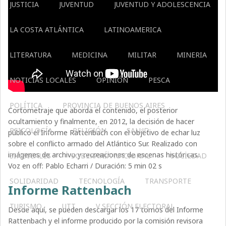
JUSTICIA
JUVENTUD
JUVENTUD Y ADOLESCENCIA
LA COSTA ATLÁNTICA
LATINOAMERICA
LITERATURA
MEDICINA
MILITAR
MINERIA
NOTICIAS LOCALES
OPINIÓN
PESCA
POLÍTICA
PROVINCIA DE BUENOS AIRES
Cortometraje que aborda el contenido, el posterior
ocultamiento y finalmente, en 2012, la decisión de hacer
PSICOLOGÍA
RELIGIÓN
SALUD
público el Informe Rattenbach con el objetivo de echar luz
sobre el conflicto armado del Atlántico Sur. Realizado con
imágenes de archivo y recreaciones de escenas históricas.
SINDICALES
SOBERANÍA NACIONAL
SOCIEDAD
Voz en off: Pablo Echarri / Duración: 5 min 02 s
SOLIDARIDAD
TECNOLOGÍA
TRANSPORTE
Informe Rattenbach
TURISMO
UTT
V SECCIÓN ELECTORAL
Desde aquí, se pueden descargar los 17 tomos del Informe
Rattenbach y el informe producido por la comisión revisora