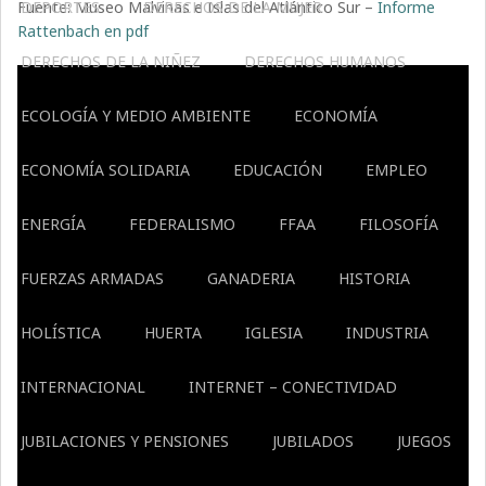
Fuente: Museo Malvinas e Islas del Atlántico Sur –
DEPORTES
DERECHOS DE LA MUJER
Informe
Rattenbach en pdf
DERECHOS DE LA NIÑEZ
DERECHOS HUMANOS
ECOLOGÍA Y MEDIO AMBIENTE
ECONOMÍA
ECONOMÍA SOLIDARIA
EDUCACIÓN
EMPLEO
ENERGÍA
FEDERALISMO
FFAA
FILOSOFÍA
FUERZAS ARMADAS
GANADERIA
HISTORIA
HOLÍSTICA
HUERTA
IGLESIA
INDUSTRIA
INTERNACIONAL
INTERNET – CONECTIVIDAD
JUBILACIONES Y PENSIONES
JUBILADOS
JUEGOS