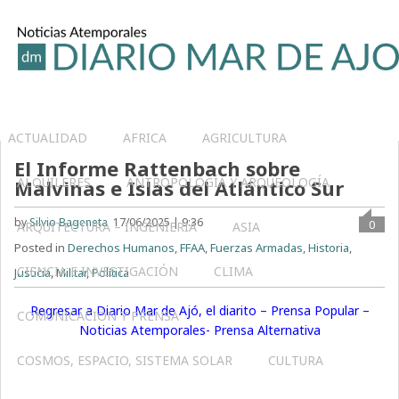
ACTUALIDAD
AFRICA
AGRICULTURA
El Informe Rattenbach sobre
ALQUILERES
ANTROPOLOGÍA Y ARQUEOLOGÍA
Malvinas e Islas del Atlántico Sur
by
Silvio Bageneta
17/06/2025 | 9:36
0
ARQUITECTURA – INGENIERIA
ASIA
Posted in
Derechos Humanos
,
FFAA
,
Fuerzas Armadas
,
Historia
,
CIENCIA E INVESTIGACIÓN
CLIMA
Justicia
,
Militar
,
Política
Regresar a Diario Mar de Ajó, el diarito – Prensa Popular –
COMUNICACIÓN Y PRENSA
Noticias Atemporales- Prensa Alternativa
COSMOS, ESPACIO, SISTEMA SOLAR
CULTURA