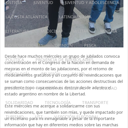
JUSTICIA
JUVENTUD
JUVENTUD Y ADOLESCENCIA
LA COSTA ATLÁNTICA
LATINOAMERICA
LITERATURA
MEDICINA
MILITAR
MINERIA
NOTICIAS LOCALES
OPINIÓN
PESCA
Desde hace muchos miércoles un grupo de jubilados convoca
POLÍTICA
PROVINCIA DE BUENOS AIRES
concentración en el Congreso de la Nación en demanda de
mejoras en el monto de las jubilaciones, por el retorno de
PSICOLOGÍA
RELIGIÓN
SALUD
medicamentos gratuitos y un conjunto de reivindicaciones que
se suman como consecuencias de las acciones destructivas del
presidente topo cuya misión es destruir desde adentro el
SINDICALES
SOBERANÍA NACIONAL
SOCIEDAD
estado argentino en nombre de la Libertad.
SOLIDARIDAD
TECNOLOGÍA
TRANSPORTE
Este miércoles me acerque a solidarizarme con sus
reivindicaciones, que también son mías, y quede impactado por
TURISMO
UTT
V SECCIÓN ELECTORAL
un escenario para mi inimaginable a pesar de la importante
información que hay en diferentes medios sobre las marchas