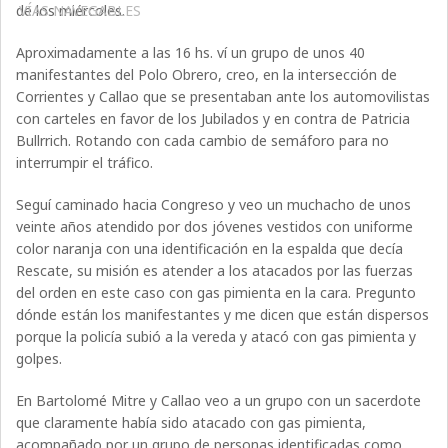
VÍAS NAVEGABLES
de los miércoles.
Aproximadamente a las 16 hs. ví un grupo de unos 40
manifestantes del Polo Obrero, creo, en la intersección de
Corrientes y Callao que se presentaban ante los automovilistas
con carteles en favor de los Jubilados y en contra de Patricia
Bullrrich. Rotando con cada cambio de semáforo para no
interrumpir el tráfico.
Seguí caminado hacia Congreso y veo un muchacho de unos
veinte años atendido por dos jóvenes vestidos con uniforme
color naranja con una identificación en la espalda que decía
Rescate, su misión es atender a los atacados por las fuerzas
del orden en este caso con gas pimienta en la cara. Pregunto
dónde están los manifestantes y me dicen que están dispersos
porque la policía subió a la vereda y atacó con gas pimienta y
golpes.
En Bartolomé Mitre y Callao veo a un grupo con un sacerdote
que claramente había sido atacado con gas pimienta,
acompañado por un grupo de personas identificadas como