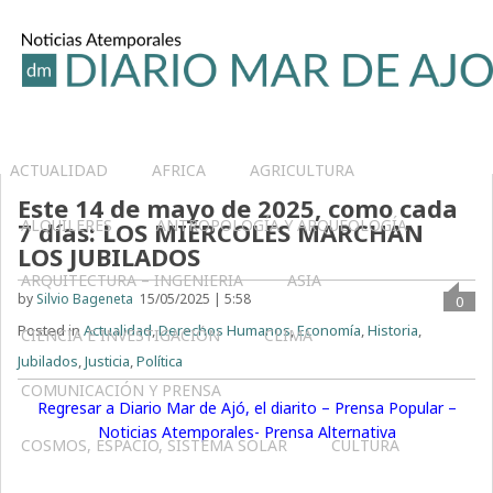
ACTUALIDAD
AFRICA
AGRICULTURA
Este 14 de mayo de 2025, como cada
ALQUILERES
ANTROPOLOGÍA Y ARQUEOLOGÍA
7 días: LOS MIÉRCOLES MARCHAN
LOS JUBILADOS
ARQUITECTURA – INGENIERIA
ASIA
by
Silvio Bageneta
15/05/2025 | 5:58
0
Posted in
Actualidad
,
Derechos Humanos
,
Economía
,
Historia
,
CIENCIA E INVESTIGACIÓN
CLIMA
Jubilados
,
Justicia
,
Política
COMUNICACIÓN Y PRENSA
Regresar a Diario Mar de Ajó, el diarito – Prensa Popular –
Noticias Atemporales- Prensa Alternativa
COSMOS, ESPACIO, SISTEMA SOLAR
CULTURA