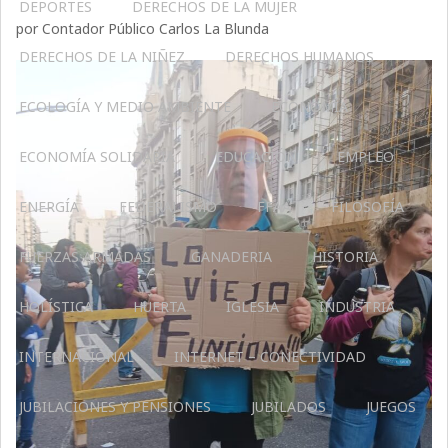
DEPORTES
DERECHOS DE LA MUJER
por Contador Público Carlos La Blunda
DERECHOS DE LA NIÑEZ
DERECHOS HUMANOS
ECOLOGÍA Y MEDIO AMBIENTE
ECONOMÍA
ECONOMÍA SOLIDARIA
EDUCACIÓN
EMPLEO
ENERGÍA
FEDERALISMO
FFAA
FILOSOFÍA
FUERZAS ARMADAS
GANADERIA
HISTORIA
HOLÍSTICA
HUERTA
IGLESIA
INDUSTRIA
INTERNACIONAL
INTERNET – CONECTIVIDAD
JUBILACIONES Y PENSIONES
JUBILADOS
JUEGOS