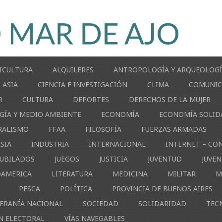
ICULTURA
ALQUILERES
ANTROPOLOGÍA Y ARQUEOLOG
ASIA
CIENCIA E INVESTIGACIÓN
CLIMA
COMUNIC
R
CULTURA
DEPORTES
DERECHOS DE LA MUJER
GÍA Y MEDIO AMBIENTE
ECONOMÍA
ECONOMÍA SOLID
RALISMO
FFAA
FILOSOFÍA
FUERZAS ARMADAS
ESIA
INDUSTRIA
INTERNACIONAL
INTERNET – CO
JUBILADOS
JUEGOS
JUSTICIA
JUVENTUD
JUVE
OAMERICA
LITERATURA
MEDICINA
MILITAR
M
PESCA
POLÍTICA
PROVINCIA DE BUENOS AIRES
ERANÍA NACIONAL
SOCIEDAD
SOLIDARIDAD
TEC
N ELECTORAL
VÍAS NAVEGABLES