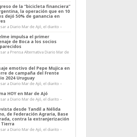
greso de la “bicicleta financiera”
rgentina, la operación que en 10
s dejó 50% de ganancia en
res
ar a Diario Mar de Ajó, el diarito –
elme impulsa el primer
naje de Boca a los socios
parecidos
sar a Prensa Alternativa Diario Mar de
l
aje emotivo del Pepe Mujica en
ierre de campaña del Frente
io 2024 Uruguay
ar a Diario Mar de Ajó, el diarito –
lima HOY en Mar de Ajó
ar a Diario Mar de Ajó, el diarito –
evista desde Tandil a Nélida
no, de Federación Agraria, Base
rada, contra la extranjerización
 Tierra
ar a Diario Mar de Ajó, el diarito –