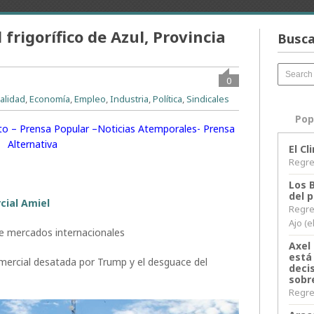
frigorífico de Azul, Provincia
Busca
0
alidad
,
Economía
,
Empleo
,
Industria
,
Política
,
Sindicales
Pop
rito – Prensa Popular –Noticias Atemporales- Prensa
Alternativa
El C
Regres
Los 
del 
cial Amiel
Regre
Ajo (e
de mercados internacionales
Axel 
está
omercial desatada por Trump y el desguace del
decis
sobr
Regres