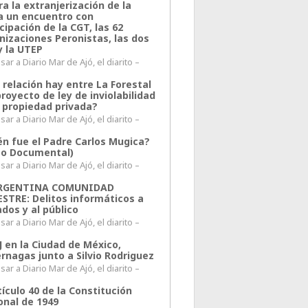
a la extranjerización de la
ra un encuentro con
cipación de la CGT, las 62
nizaciones Peronistas, las dos
y la UTEP
ar a Diario Mar de Ajó, el diarito –
 relación hay entre La Forestal
proyecto de ley de inviolabilidad
a propiedad privada?
ar a Diario Mar de Ajó, el diarito –
én fue el Padre Carlos Mugica?
eo Documental)
ar a Diario Mar de Ajó, el diarito –
ARGENTINA COMUNIDAD
ESTRE: Delitos informáticos a
ados y al público
ar a Diario Mar de Ajó, el diarito –
J en la Ciudad de México,
rnagas junto a Silvio Rodriguez
ar a Diario Mar de Ajó, el diarito –
tículo 40 de la Constitución
onal de 1949