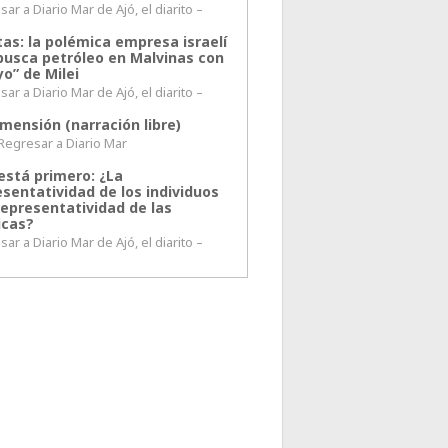
ar a Diario Mar de Ajó, el diarito –
tas: la polémica empresa israelí
busca petróleo en Malvinas con
o” de Milei
ar a Diario Mar de Ajó, el diarito –
mensión (narración libre)
esar a Diario Mar
está primero: ¿La
esentatividad de los individuos
representatividad de las
icas?
ar a Diario Mar de Ajó, el diarito –