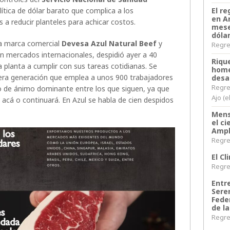
olítica de dólar barato que complica a los
El re
en A
a reducir planteles para achicar costos.
mese
dóla
 la marca comercial
Devesa Azul Natural Beef
y
Regres
en mercados internacionales, despidió ayer a 40
Riqu
la planta a cumplir con sus tareas cotidianas. Se
home
cera generación que emplea a unos 900 trabajadores
desa
Regre
do de ánimo dominante entre los que siguen, ya que
Ajo (e
 acá o continuará. En Azul se habla de cien despidos
Mens
el c
Ampl
Regres
El C
Regres
Entr
Sere
Fede
de la
Regres