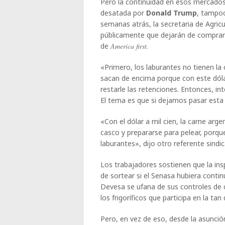
Pero la continuidad en esos mercados,
desatada por
Donald Trump
, tampo
semanas atrás, la secretaria de Agric
públicamente que dejarán de comprar 
de
America first.
«Primero, los laburantes no tienen la
sacan de encima porque con este dól
restarle las retenciones. Entonces, in
El tema es que si dejamos pasar esta 
«Con el dólar a mil cien, la carne arg
casco y prepararse para pelear, porque
laburantes», dijo otro referente sindic
Los trabajadores sostienen que la inspe
de sortear si el Senasa hubiera conti
Devesa se ufana de sus controles de c
los frigoríficos que participa en la ta
Pero, en vez de eso, desde la asunci