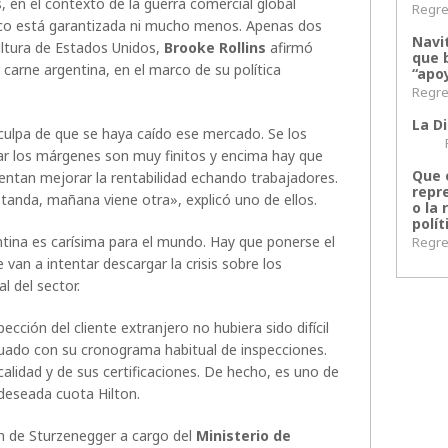
 en el contexto de la guerra comercial global
Regres
co está garantizada ni mucho menos. Apenas dos
Navi
ultura de Estados Unidos,
Brooke Rollins
afirmó
que 
carne argentina, en el marco de su política
“apoy
Regres
La Di
 culpa de que se haya caído ese mercado. Se los
Regr
ar los márgenes son muy finitos y encima hay que
Que 
tentan mejorar la rentabilidad echando trabajadores.
repr
tanda, mañana viene otra», explicó uno de ellos.
o la 
polít
entina es carísima para el mundo. Hay que ponerse el
Regres
 van a intentar descargar la crisis sobre los
al del sector.
cción del cliente extranjero no hubiera sido difícil
nuado con su cronograma habitual de inspecciones.
alidad y de sus certificaciones. De hecho, es uno de
n deseada cuota Hilton.
ón de Sturzenegger a cargo del
Ministerio de