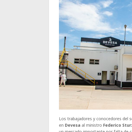
Los trabajadores y conocedores del se
en
Devesa
al ministro
Federico Stu
un mercado importante por falta de c