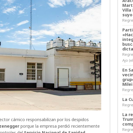
Arace
Martí
Villa
suyo
Regres
Parti
«Hac
inte
busc
dict
Regre
Ajo (e
En S
veci
grup
Milei
Regres
La Cu
Regres
La r
Trum
ctor cárnico responsabilizan por los despidos
comp
rzenegger
porque la empresa perdió recientemente
Regres
ontroles del
Servicio Nacional de Sanidad