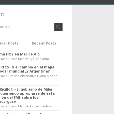
r:
ular Posts
Recent Posts
lima HOY en Mar de Ajó
ar a Diario Mar de Ajó, el diarito –
BRICS+ y el cambio en el mapa
poder mundial ¿Y Argentina?
sar a Prensa Alternativa Diario Mar de
l
Kicillof: «El gobierno de Milei
 queriendo apropiarse de esta
ión del FMI sobre los
ecargos»
ar a Diario Mar de Ajó, el diarito –