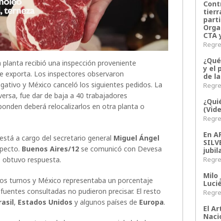
Contr
tier
parti
Orga
CTA 
Regres
¿Qué
planta recibió una inspección proveniente
y el 
que exporta. Los inspectores observaron
de l
egativo y México canceló los siguientes pedidos. La
Regres
versa, fue dar de baja a 40 trabajadores
¿Qui
ponden deberá relocalizarlos en otra planta o
(Vid
Regres
En 
l está a cargo del secretario general
Miguel Ángel
SILV
specto.
Buenos Aires/12
se comunicó con Devesa
jubil
Regres
no obtuvo respuesta.
Milo 
 dos turnos y México representaba un porcentaje
Lucié
 fuentes consultadas no pudieron precisar. El resto
Regres
rasil
,
Estados Unidos
y algunos países de
Europa
.
El Ar
Naci