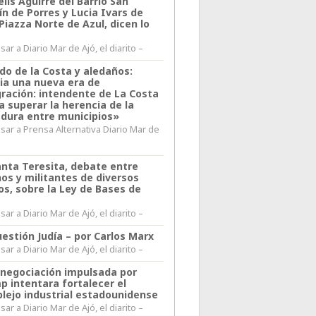
lis Aguirre del Barrio San
n de Porres y Lucia Ivars de
 Piazza Norte de Azul, dicen lo
ar a Diario Mar de Ajó, el diarito –
do de la Costa y aledaños:
ia una nueva era de
gración: intendente de La Costa
a superar la herencia de la
adura entre municipios»
sar a Prensa Alternativa Diario Mar de
l
anta Teresita, debate entre
nos y militantes de diversos
os, sobre la Ley de Bases de
ar a Diario Mar de Ajó, el diarito –
estión Judía – por Carlos Marx
ar a Diario Mar de Ajó, el diarito –
enegociación impulsada por
p intentara fortalecer el
lejo industrial estadounidense
ar a Diario Mar de Ajó, el diarito –