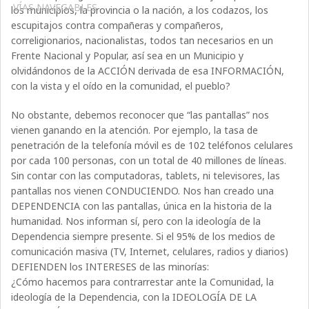
VÍAS NAVEGABLES
los municipios, la provincia o la nación, a los codazos, los
escupitajos contra compañeras y compañeros,
correligionarios, nacionalistas, todos tan necesarios en un
Frente Nacional y Popular, así sea en un Municipio y
olvidándonos de la ACCIÓN derivada de esa INFORMACIÓN,
con la vista y el oído en la comunidad, el pueblo?
No obstante, debemos reconocer que “las pantallas” nos
vienen ganando en la atención. Por ejemplo, la tasa de
penetración de la telefonía móvil es de 102 teléfonos celulares
por cada 100 personas, con un total de 40 millones de líneas.
Sin contar con las computadoras, tablets, ni televisores, las
pantallas nos vienen CONDUCIENDO. Nos han creado una
DEPENDENCIA con las pantallas, única en la historia de la
humanidad. Nos informan sí, pero con la ideología de la
Dependencia siempre presente. Si el 95% de los medios de
comunicación masiva (TV, Internet, celulares, radios y diarios)
DEFIENDEN los INTERESES de las minorías:
¿Cómo hacemos para contrarrestar ante la Comunidad, la
ideología de la Dependencia, con la IDEOLOGÍA DE LA