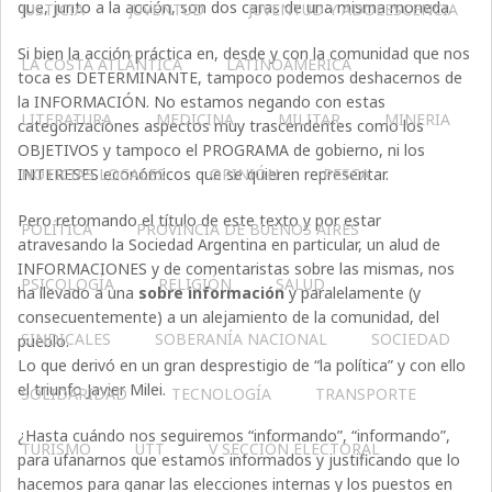
que, junto a la acción, son dos caras de una misma moneda.
JUSTICIA
JUVENTUD
JUVENTUD Y ADOLESCENCIA
Si bien la acción práctica en, desde y con la comunidad que nos
LA COSTA ATLÁNTICA
LATINOAMERICA
toca es DETERMINANTE, tampoco podemos deshacernos de
la INFORMACIÓN. No estamos negando con estas
LITERATURA
MEDICINA
MILITAR
MINERIA
categorizaciones aspectos muy trascendentes como los
OBJETIVOS y tampoco el PROGRAMA de gobierno, ni los
INTERESES económicos que se quieren representar.
NOTICIAS LOCALES
OPINIÓN
PESCA
Pero retomando el título de este texto y por estar
POLÍTICA
PROVINCIA DE BUENOS AIRES
atravesando la Sociedad Argentina en particular, un alud de
INFORMACIONES y de comentaristas sobre las mismas, nos
PSICOLOGÍA
RELIGIÓN
SALUD
ha llevado a una
sobre información
y paralelamente (y
consecuentemente) a un alejamiento de la comunidad, del
SINDICALES
SOBERANÍA NACIONAL
SOCIEDAD
pueblo.
Lo que derivó en un gran desprestigio de “la política” y con ello
el triunfo Javier Milei.
SOLIDARIDAD
TECNOLOGÍA
TRANSPORTE
¿Hasta cuándo nos seguiremos “informando”, “informando”,
TURISMO
UTT
V SECCIÓN ELECTORAL
para ufanarnos que estamos informados y justificando que lo
hacemos para ganar las elecciones internas y los puestos en