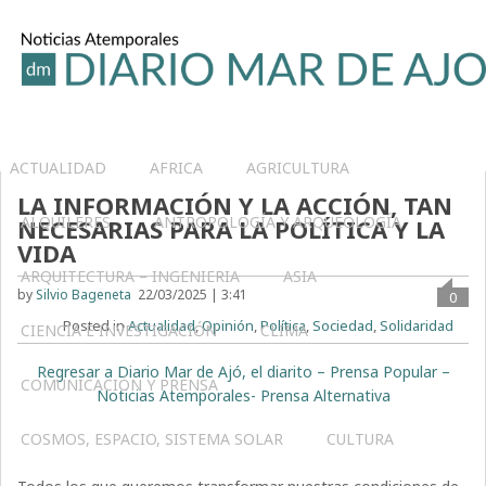
ACTUALIDAD
AFRICA
AGRICULTURA
LA INFORMACIÓN Y LA ACCIÓN, TAN
ALQUILERES
ANTROPOLOGÍA Y ARQUEOLOGÍA
NECESARIAS PARA LA POLÍTICA Y LA
VIDA
ARQUITECTURA – INGENIERIA
ASIA
by
Silvio Bageneta
22/03/2025 | 3:41
0
Posted in
Actualidad
,
Opinión
,
Política
,
Sociedad
,
Solidaridad
CIENCIA E INVESTIGACIÓN
CLIMA
Regresar a Diario Mar de Ajó, el diarito – Prensa Popular –
COMUNICACIÓN Y PRENSA
Noticias Atemporales- Prensa Alternativa
COSMOS, ESPACIO, SISTEMA SOLAR
CULTURA