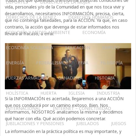
Todos los que queremos transformar nuestras condiciones de
DEPORTES
DERECHOS DE LA MUJER
vida, personales y/o de la Comunidad en que nos toca vivir y
desarrollarnos, necesitamos INFORMACIÓN, precisa, cierta,
DERECHOS DE LA NIÑEZ
DERECHOS HUMANOS
que no contenga falsedades, para la ACCIÓN. Ya que, en caso
contrario, la acción que devenga de estar informados nos
ECOLOGÍA Y MEDIO AMBIENTE
ECONOMÍA
llevará al fracaso, a errar.
ECONOMÍA SOLIDARIA
EDUCACIÓN
EMPLEO
ENERGÍA
FEDERALISMO
FFAA
FILOSOFÍA
FUERZAS ARMADAS
GANADERIA
HISTORIA
HOLÍSTICA
HUERTA
IGLESIA
INDUSTRIA
Si la INFORMACIÓN es acertada, llegaremos a una ACCIÓN
que nos conducirá por un camino exitoso. Bien. Nos
INTERNACIONAL
INTERNET – CONECTIVIDAD
informamos, NOSOTROS analizamos la misma y decidimos
qué hacer con ella. Qué acción podemos concretar.
JUBILACIONES Y PENSIONES
JUBILADOS
JUEGOS
La información en la práctica política es muy importante, y