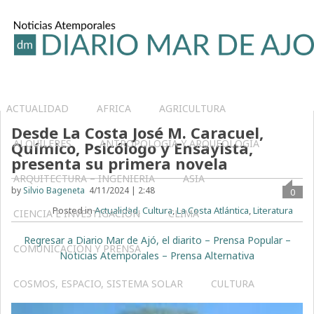
ACTUALIDAD
AFRICA
AGRICULTURA
Desde La Costa José M. Caracuel,
ALQUILERES
ANTROPOLOGÍA Y ARQUEOLOGÍA
Químico, Psicólogo y Ensayista,
presenta su primera novela
ARQUITECTURA – INGENIERIA
ASIA
by
Silvio Bageneta
4/11/2024 | 2:48
0
Posted in
Actualidad
,
Cultura
,
La Costa Atlántica
,
Literatura
CIENCIA E INVESTIGACIÓN
CLIMA
Regresar a Diario Mar de Ajó, el diarito – Prensa Popular –
COMUNICACIÓN Y PRENSA
Noticias Atemporales – Prensa Alternativa
COSMOS, ESPACIO, SISTEMA SOLAR
CULTURA