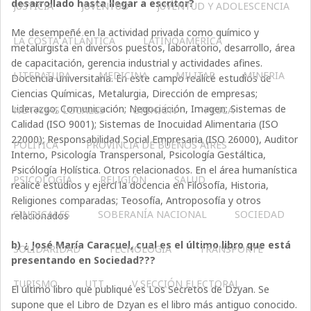
desarrollado hasta llegar a escritor?
JUSTICIA
JUVENTUD
JUVENTUD Y ADOLESCENCIA
Me desempeñé en la actividad privada como químico y
LA COSTA ATLÁNTICA
LATINOAMERICA
metalurgista en diversos puestos, laboratorio, desarrollo, área
de capacitación, gerencia industrial y actividades afines.
LITERATURA
MEDICINA
MILITAR
MINERIA
Docencia universitaria. En este campo realicé estudios de
Ciencias Químicas, Metalurgia, Dirección de empresas;
Liderazgo; Comunicación; Negociación, Imagen; Sistemas de
NOTICIAS LOCALES
OPINIÓN
PESCA
Calidad (ISO 9001); Sistemas de Inocuidad Alimentaria (ISO
22000); Responsabilidad Social Empresaria (ISO 26000), Auditor
POLÍTICA
PROVINCIA DE BUENOS AIRES
Interno, Psicología Transpersonal, Psicología Gestáltica,
Psicólogía Holística. Otros relacionados. En el área humanística
PSICOLOGÍA
RELIGIÓN
SALUD
realicé estudios y ejercí la docencia en Filosofía, Historia,
Religiones comparadas; Teosofía, Antroposofía y otros
SINDICALES
SOBERANÍA NACIONAL
SOCIEDAD
relacionados
b) ¿ José María Caracuel, cual es el último libro que está
SOLIDARIDAD
TECNOLOGÍA
TRANSPORTE
presentando en Sociedad???
TURISMO
UTT
V SECCIÓN ELECTORAL
El último libro que publiqué es Los Secretos de Dzyan. Se
supone que el Libro de Dzyan es el libro más antiguo conocido.