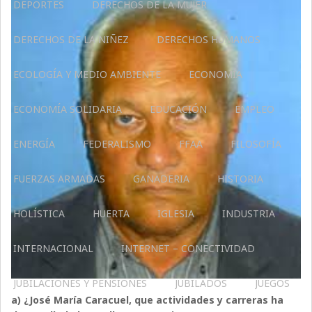
DEPORTES
DERECHOS DE LA MUJER
DERECHOS DE LA NIÑEZ
DERECHOS HUMANOS
ECOLOGÍA Y MEDIO AMBIENTE
ECONOMÍA
ECONOMÍA SOLIDARIA
EDUCACIÓN
EMPLEO
ENERGÍA
FEDERALISMO
FFAA
FILOSOFÍA
FUERZAS ARMADAS
GANADERIA
HISTORIA
HOLÍSTICA
HUERTA
IGLESIA
INDUSTRIA
INTERNACIONAL
INTERNET – CONECTIVIDAD
JUBILACIONES Y PENSIONES
JUBILADOS
JUEGOS
a) ¿José María Caracuel, que actividades y carreras ha