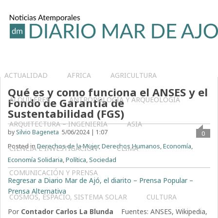
ACTUALIDAD
AFRICA
AGRICULTURA
Qué es y como funciona el ANSES y el
ALQUILERES
ANTROPOLOGÍA Y ARQUEOLOGÍA
Fondo de Garantía de
Sustentabilidad (FGS)
ARQUITECTURA – INGENIERIA
ASIA
by
Silvio Bageneta
5/06/2024 | 1:07
0
Posted in
Derechos de la Mujer
,
Derechos Humanos
,
Economía
,
CIENCIA E INVESTIGACIÓN
CLIMA
Economía Solidaria
,
Política
,
Sociedad
COMUNICACIÓN Y PRENSA
Regresar a Diario Mar de Ajó, el diarito – Prensa Popular –
Prensa Alternativa
COSMOS, ESPACIO, SISTEMA SOLAR
CULTURA
Por
Contador Carlos La Blunda
Fuentes: ANSES, Wikipedia,