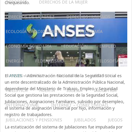
DEPORTES
DERECHOS DE LA MUJER
Chequeando.
DERECHOS DE LA NIÑEZ
DERECHOS HUMANOS
ECOLOGÍA Y MEDIO AMBIENTE
ECONOMÍA
ECONOMÍA SOLIDARIA
EDUCACIÓN
EMPLEO
ENERGÍA
FEDERALISMO
FFAA
FILOSOFÍA
El
ANSES
– Administración Nacional de la Seguridad Social es
FUERZAS ARMADAS
GANADERIA
HISTORIA
un ente descentralizado de la Administración Pública Nacional,
dependiente del Ministerio de Trabajo, Empleo y Seguridad
HOLÍSTICA
HUERTA
IGLESIA
INDUSTRIA
Social que gestiona las prestaciones de la Seguridad Social,
Jubilaciones, Asignaciones Familiares, subsidio por desempleo,
INTERNACIONAL
INTERNET – CONECTIVIDAD
el sistema de asignación Universal por hijo, información y
registro de trabajadores.
JUBILACIONES Y PENSIONES
JUBILADOS
JUEGOS
La estatización del sistema de Jubilaciones fue impulsada por