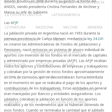
Amado Boudou en 2008 durante su gestión al frente del
JUSTICIA
JUVENTUD
JUVENTUD Y ADOLESCENCIA
ANSES, siendo presidenta Cristina Fernandez de Kirchner y
Massa su jefe de Gabinete.
LA COSTA ATLÁNTICA
LATINOAMERICA
Las
AFJP
LITERATURA
MEDICINA
MILITAR
MINERIA
La jubilación privada en Argentina nació en 1993 durante la
primera presidencia de Carlos Menem; mediante la
ley 24.241
NOTICIAS LOCALES
OPINIÓN
PESCA
se crearon las Administradoras de Fondos de Jubilaciones y
Pensiones, nació entonces un sistema de ahorro individual de
POLÍTICA
PROVINCIA DE BUENOS AIRES
aportes con inversión de los fondos en el mercado de capitales
y administrado por empresas privadas (AFJP). Las AFJP recibían
PSICOLOGÍA
RELIGIÓN
SALUD
todos los aportes y contribuciones de empresas y trabajadores
y cobraban por la gestión de estos fondos aproximadamente
un 31% de comisión, que se descontaba en forma inmediata
SINDICALES
SOBERANÍA NACIONAL
SOCIEDAD
en el momento en que se realizaba el pago de los aportes y
contribuciones de los trabajadores. Estas entidades en general
SOLIDARIDAD
TECNOLOGÍA
TRANSPORTE
eran manejadas por Bancos y entidades aseguradoras. Los
jubilados cobraban la jubilación en función de los aportes
TURISMO
UTT
V SECCIÓN ELECTORAL
realizados y de los rendimientos que se hubieran obtenido de
esos fondos. Cuando se terminaba la cantidad que el jubilado