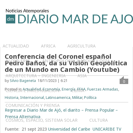
ACTUALIDAD
AFRICA
AGRICULTURA
Conferencia del Coronel español
ALQUILERES
ANTROPOLOGÍA Y ARQUEOLOGÍA
Pedro Baños, da su Visión Geopolítica
de un Mundo en Cambio (Youtube)
ARQUITECTURA – INGENIERIA
ASIA
by
Silvio Bageneta
18/11/2023 | 6:21
0
Posted in
Actualidad
,
Economía
,
Energía
,
FFAA
,
Fuerzas Armadas
,
CIENCIA E INVESTIGACIÓN
CLIMA
Historia
,
Internacional
,
Latinoamerica
,
Militar
,
Política
COMUNICACIÓN Y PRENSA
Regresar a Diario Mar de Ajó, el diarito – Prensa Popular –
Prensa Alternativa
COSMOS, ESPACIO, SISTEMA SOLAR
CULTURA
Fuente:
21 sept 2023
Universidad del Caribe
UNICARIBE TV