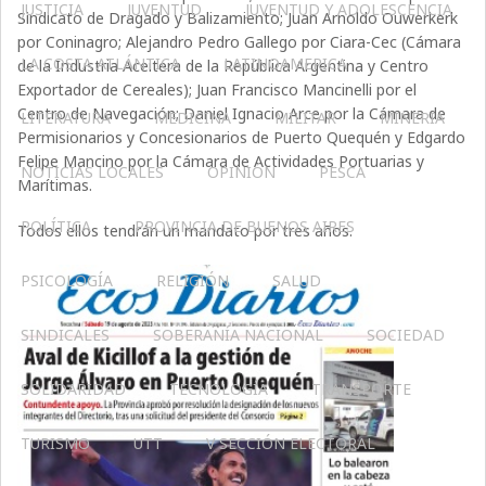
JUSTICIA
JUVENTUD
JUVENTUD Y ADOLESCENCIA
Sindicato de Dragado y Balizamiento; Juan Arnoldo Ouwerkerk
por Coninagro; Alejandro Pedro Gallego por Ciara-Cec (Cámara
LA COSTA ATLÁNTICA
LATINOAMERICA
de la Industria Aceitera de la República Argentina y Centro
Exportador de Cereales); Juan Francisco Mancinelli por el
Centro de Navegación; Daniel Ignacio Arce por la Cámara de
LITERATURA
MEDICINA
MILITAR
MINERIA
Permisionarios y Concesionarios de Puerto Quequén y Edgardo
Felipe Mancino por la Cámara de Actividades Portuarias y
NOTICIAS LOCALES
OPINIÓN
PESCA
Marítimas.
POLÍTICA
PROVINCIA DE BUENOS AIRES
Todos ellos tendrán un mandato por tres años.
PSICOLOGÍA
RELIGIÓN
SALUD
SINDICALES
SOBERANÍA NACIONAL
SOCIEDAD
SOLIDARIDAD
TECNOLOGÍA
TRANSPORTE
TURISMO
UTT
V SECCIÓN ELECTORAL