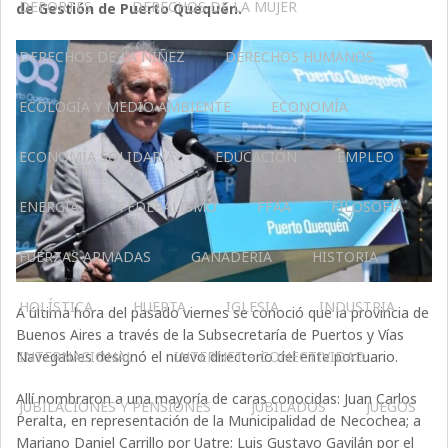
DEPORTES
DERECHOS DE LA MUJER
de Gestión de Puerto Quequén.
DERECHOS DE LA NIÑEZ
DERECHOS HUMANOS
ECOLOGÍA Y MEDIO AMBIENTE
ECONOMÍA
ECONOMÍA SOLIDARIA
EDUCACIÓN
EMPLEO
ENERGÍA
FEDERALISMO
FFAA
FILOSOFÍA
FUERZAS ARMADAS
GANADERIA
HISTORIA
HOLÍSTICA
HUERTA
IGLESIA
INDUSTRIA
A última hora del pasado viernes se conoció que la provincia de
Buenos Aires a través de la Subsecretaría de Puertos y Vías
Navegables designó el nuevo directorio del ente portuario.
INTERNACIONAL
INTERNET – CONECTIVIDAD
Allí nombraron a una mayoría de caras conocidas: Juan Carlos
JUBILACIONES Y PENSIONES
JUBILADOS
JUEGOS
Peralta, en representación de la Municipalidad de Necochea; a
Mariano Daniel Carrillo por Uatre; Luis Gustavo Gavilán por el