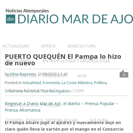
ACTUALIDAD
AFRICA
AGRICULTURA
PUERTO QUEQUÉN El Pampa lo hizo
ALQUILERES
ANTROPOLOGÍA Y ARQUEOLOGÍA
de nuevo
by
Silvio Bageneta
21/08/2023 | 1:42
0
ARQUITECTURA – INGENIERIA
ASIA
Posted in
Actualidad
,
Economía
,
La Costa Atlántica
,
Política
,
CIENCIA E INVESTIGACIÓN
CLIMA
Soberanía Nacional
,
Vías Navegables
Regresar a Diario Mar de Ajó, el diarito – Prensa Popular –
COMUNICACIÓN Y PRENSA
Prensa Alternativa
COSMOS, ESPACIO, SISTEMA SOLAR
CULTURA
El Pampa Alvaro jugó al ajedrez y nuevamente dejó en
claro quién lleva la sartén por el mango en el Consorcio