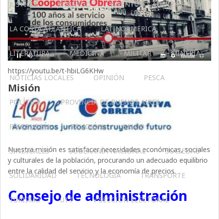
JUSTICIA
JUVENTUD
JUVENTUD Y ADOLESCENCIA
LA COSTA ATLÁNTICA
LATINOAMERICA
LITERATURA
MEDICINA
MILITAR
MINERIA
https://youtu.be/t-hbiLG6KHw
NOTICIAS LOCALES
OPINIÓN
PESCA
Misión
POLÍTICA
PROVINCIA DE BUENOS AIRES
PSICOLOGÍA
RELIGIÓN
SALUD
Nuestra misión es satisfacer necesidades económicas, sociales
SINDICALES
SOBERANÍA NACIONAL
SOCIEDAD
y culturales de la población, procurando un adecuado equilibrio
entre la calidad del servicio y la economía de precios.
SOLIDARIDAD
TECNOLOGÍA
TRANSPORTE
Consejo de administración
TURISMO
UTT
V SECCIÓN ELECTORAL