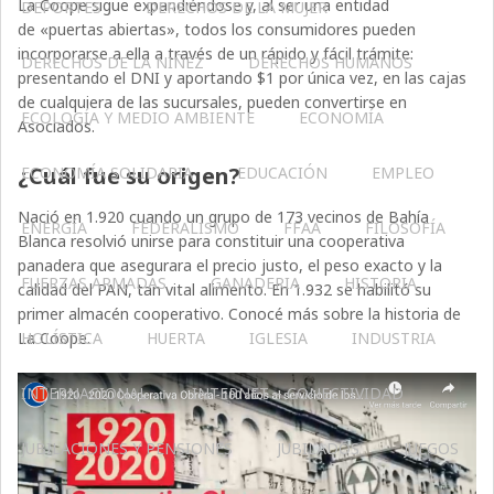
La Coope sigue expandiéndose y, al ser una entidad
DEPORTES
DERECHOS DE LA MUJER
de «puertas abiertas», todos los consumidores pueden
incorporarse a ella a través de un rápido y fácil trámite:
DERECHOS DE LA NIÑEZ
DERECHOS HUMANOS
presentando el DNI y aportando $1 por única vez, en las cajas
de cualquiera de las sucursales, pueden convertirse en
ECOLOGÍA Y MEDIO AMBIENTE
ECONOMÍA
Asociados.
¿Cuál fue su origen?
ECONOMÍA SOLIDARIA
EDUCACIÓN
EMPLEO
Nació en 1.920 cuando un grupo de 173 vecinos de Bahía
ENERGÍA
FEDERALISMO
FFAA
FILOSOFÍA
Blanca resolvió unirse para constituir una cooperativa
panadera que asegurara el precio justo, el peso exacto y la
FUERZAS ARMADAS
GANADERIA
HISTORIA
calidad del PAN, tan vital alimento. En 1.932 se habilitó su
primer almacén cooperativo. Conocé más sobre la historia de
La Coope.
HOLÍSTICA
HUERTA
IGLESIA
INDUSTRIA
INTERNACIONAL
INTERNET – CONECTIVIDAD
JUBILACIONES Y PENSIONES
JUBILADOS
JUEGOS