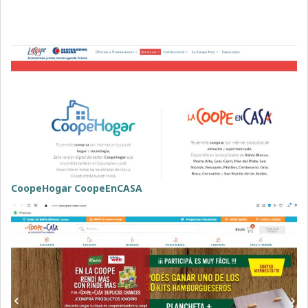
CoopeHogar
CoopeEnCASA