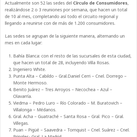
Actualmente son 52 las sedes del
Círculo de Consumidores
,
realizándose 2 o 3 reuniones por semana, que hacen un total
de 10 al mes, completando así todo el circuito regional y
llegando a reunirse con de más de 1.200 consumidores.
Las sedes se agrupan de la siguiente manera, alternando un
mes en cada lugar:
Bahía Blanca: con el resto de las sucursales de esta ciudad,
que hacen un total de 28, incluyendo Villa Rosas.
Ingeniero White.
Punta Alta – Cabildo – Gral.Daniel Cerri – Cnel. Dorrego –
Monte Hermoso.
Benito Juárez – Tres Arroyos – Necochea – Azul –
Olavarría.
Viedma – Pedro Luro – Río Colorado – M. Buratovich –
Villalonga – Médanos.
Gral. Acha – Guatraché – Santa Rosa – Gral. Pico – Gral.
Villegas.
Puan – Pigüé – Saavedra – Tornquist – Cnel. Suárez – Cnel.
Pringles- Gral. La Madrid.