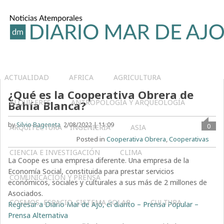
ACTUALIDAD
AFRICA
AGRICULTURA
¿Qué es la Cooperativa Obrera de
ALQUILERES
ANTROPOLOGÍA Y ARQUEOLOGÍA
Bahía Blanca?
by
Silvio Bageneta
2/08/2022 | 11:09
0
ARQUITECTURA – INGENIERIA
ASIA
Posted in
Cooperativa Obrera
,
Cooperativas
CIENCIA E INVESTIGACIÓN
CLIMA
La Coope es una empresa diferente. Una empresa de la
Economía Social, constituida para prestar servicios
COMUNICACIÓN Y PRENSA
económicos, sociales y culturales a sus más de 2 millones de
Asociados.
COSMOS, ESPACIO, SISTEMA SOLAR
CULTURA
Regresar a Diario Mar de Ajó, el diarito – Prensa Popular –
Prensa Alternativa