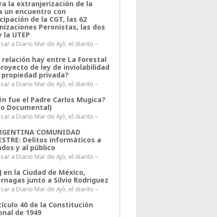
a la extranjerización de la
ra un encuentro con
cipación de la CGT, las 62
nizaciones Peronistas, las dos
y la UTEP
ar a Diario Mar de Ajó, el diarito –
 relación hay entre La Forestal
proyecto de ley de inviolabilidad
a propiedad privada?
ar a Diario Mar de Ajó, el diarito –
én fue el Padre Carlos Mugica?
eo Documental)
ar a Diario Mar de Ajó, el diarito –
ARGENTINA COMUNIDAD
ESTRE: Delitos informáticos a
ados y al público
ar a Diario Mar de Ajó, el diarito –
J en la Ciudad de México,
rnagas junto a Silvio Rodriguez
ar a Diario Mar de Ajó, el diarito –
tículo 40 de la Constitución
onal de 1949