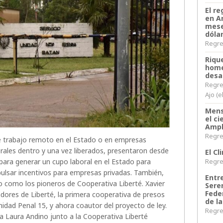
El re
en A
mese
dóla
Regres
Riqu
home
desa
Regre
Ajo (e
Mens
el c
Ampl
Regres
e trabajo remoto en el Estado o en empresas
orales dentro y una vez liberados, presentaron desde
El C
Regres
 para generar un cupo laboral en el Estado para
pulsar incentivos para empresas privadas. También,
Entr
o como los pioneros de Cooperativa Liberté. Xavier
Sere
Fede
dores de Liberté, la primera cooperativa de presos
de la
nidad Penal 15, y ahora coautor del proyecto de ley.
Regres
a Laura Andino junto a la Cooperativa Liberté