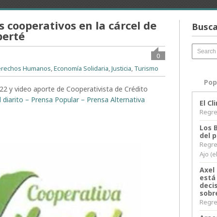
 cooperativos en la cárcel de
Busca
berté
0
erechos Humanos
,
Economía Solidaria
,
Justicia
,
Turismo
Pop
2 y video aporte de Cooperativista de Crédito
l diarito – Prensa Popular – Prensa Alternativa
El C
Regres
Los 
del 
Regre
Ajo (e
Axel 
está
decis
sobr
Regres