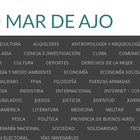
ICULTURA
ALQUILERES
ANTROPOLOGÍA Y ARQUEOLOG
ASIA
CIENCIA E INVESTIGACIÓN
CLIMA
COMUNIC
R
CULTURA
DEPORTES
DERECHOS DE LA MUJER
GÍA Y MEDIO AMBIENTE
ECONOMÍA
ECONOMÍA SOLID
RALISMO
FFAA
FILOSOFÍA
FUERZAS ARMADAS
ESIA
INDUSTRIA
INTERNACIONAL
INTERNET – CO
JUBILADOS
JUEGOS
JUSTICIA
JUVENTUD
JUVE
OAMERICA
LITERATURA
MEDICINA
MILITAR
M
PESCA
POLÍTICA
PROVINCIA DE BUENOS AIRES
ERANÍA NACIONAL
SOCIEDAD
SOLIDARIDAD
TEC
N ELECTORAL
VÍAS NAVEGABLES