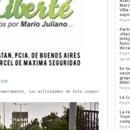
Arace
Martí
Villa
suyo
Regres
Parti
«Hac
inte
busc
dict
Regre
Ajo (e
En S
veci
grup
rive
Milei
Regres
someramente, las actividades de ésta cooperativa de la C
La Cu
Regres
La r
Trum
comp
Regres