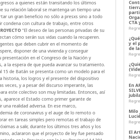
Contr
ngresos a quienes están transitando los últimos
tier
e su relación laboral se mantenga un tiempo una
parti
rtar un gran beneficio no sólo a presxs sino a todo
Orga
CTA 
lir condena con cultura de trabajo, entre otros
Regres
PROYECTO
“El deseo de las personas privadas de su
royectan cómo serán sus vidas cuando la recuperen.
¿Qué
y el 
 urgentes que deben cubrir en el momento de
de l
espere, disponer de una vivienda y conseguir
Regres
u presentación en el Congreso de la Nación y
¿Qui
, a la espera de que pueda avanzar su tratamiento.
(Vid
enal 15 de Batán se presenta como un modelo para el
Regres
a historia, los logros y el presente del dispositivo
En 
s veces, y a pesar del discurso imperante, las
SILV
ara este colectivo son muy limitadas. Entonces, así
jubil
s, aparece el Estado como primer garante de
Regres
r una realidad adversa. En ese marco,
Milo 
ndemia de coronavirus y el auge de lo remoto o
Lucié
porar en tareas simples pero remotas el trabajo de
Regres
óximas a salir, durante los últimos tres años y los
El Ar
mino, aclararon que el proyecto de ley fue pensado
Naci