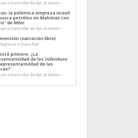
ar a Diario Mar de Ajó, el diarito –
tas: la polémica empresa israelí
busca petróleo en Malvinas con
o” de Milei
ar a Diario Mar de Ajó, el diarito –
mensión (narración libre)
esar a Diario Mar
está primero: ¿La
esentatividad de los individuos
representatividad de las
icas?
ar a Diario Mar de Ajó, el diarito –