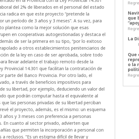
entado en la Provincia con la Ley Provincial 14.301
Regres
aboral del 2% de liberados en el personal del estado
Navi
cia radica en que este proyecto “pretende la
que 
por un período de 3 años y 3 meses”. A su vez, para
“apoy
ecto plantea como la mejor solución que esas
Regres
grupen en cooperativas autogestionadas y destaca el
La Di
demás de ser la primera en su tipo, “por lo exitoso
Regr
rapolado a otros establecimientos penitenciarios de
Que 
ación de la ley en caso de ser aprobada, sobre todo
repr
para llevar adelante el trabajo remoto desde la
o la 
Ley Provincial 14.301 que facilitan la contratación de
polít
Regres
or parte del Banco Provincia. Por otro lado, el
ivado, a través de beneficios impositivos para
e su libertad, por ejemplo, deduciendo un valor del
ndo que podrán computar hasta el equivalente al
que las personas privadas de su libertad perciban
prevé el proyecto, además, es el mismo: un esquema
e 3 años y 3 meses con preferencia a personas
. En cuanto al sector privado, advierten que
ñías que permiten la incorporación a personal con
reclusos. “Es un estigma difícil de llevar y