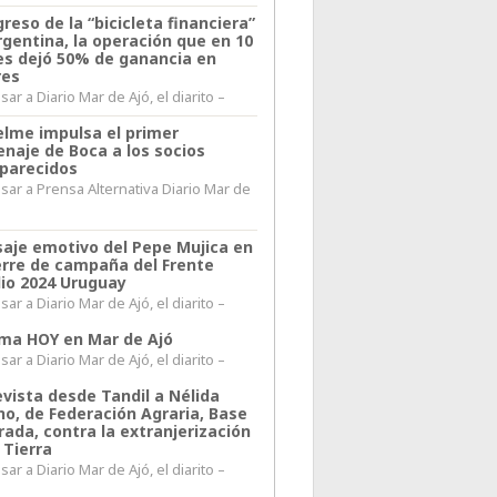
greso de la “bicicleta financiera”
rgentina, la operación que en 10
s dejó 50% de ganancia en
res
ar a Diario Mar de Ajó, el diarito –
elme impulsa el primer
naje de Boca a los socios
parecidos
sar a Prensa Alternativa Diario Mar de
l
aje emotivo del Pepe Mujica en
ierre de campaña del Frente
io 2024 Uruguay
ar a Diario Mar de Ajó, el diarito –
lima HOY en Mar de Ajó
ar a Diario Mar de Ajó, el diarito –
evista desde Tandil a Nélida
no, de Federación Agraria, Base
rada, contra la extranjerización
 Tierra
ar a Diario Mar de Ajó, el diarito –