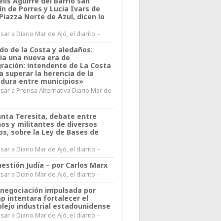
lis Aguirre del Barrio San
n de Porres y Lucia Ivars de
 Piazza Norte de Azul, dicen lo
ar a Diario Mar de Ajó, el diarito –
do de la Costa y aledaños:
ia una nueva era de
gración: intendente de La Costa
a superar la herencia de la
adura entre municipios»
sar a Prensa Alternativa Diario Mar de
l
anta Teresita, debate entre
nos y militantes de diversos
os, sobre la Ley de Bases de
ar a Diario Mar de Ajó, el diarito –
árcel de Batán, cercana a Mar del Plata.
estión Judía – por Carlos Marx
ar a Diario Mar de Ajó, el diarito –
enegociación impulsada por
p intentara fortalecer el
lejo industrial estadounidense
ar a Diario Mar de Ajó, el diarito –