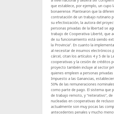
a nivel nacional y deberá ser complem
que establece, por ejemplo, un cupo l
bonaerense. Plantearon que la diferen
contratación de un trabajo rutinario 
su efectivización, la autora del proy
personas privadas de la libertad se a
trabajo de Cooperativa Liberté, que a
de su funcionamiento está siendo ext
la Provincia”. En cuanto la implement
al necesitar de insumos electrónicos 
cárcel, citan los artículos 4 y 5 de la 
cooperativas y la cesión de créditos p
proyecto también incluye al sector pr
quienes empleen a personas privadas d
Impuesto a las Ganancias, establecie
50% de las remuneraciones nominales 
como parte de pago. El sistema que 
de trabajo remoto, y “reiterativo”, d
nucleadas en cooperativas de reclusos
actualmente son muy pocas las compa
antecedentes penales y mucho menos a 