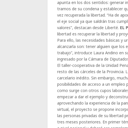
apunta en los dos sentidos: generar i
tramos de su condena y establecer qu
vez recuperada la libertad. “Ha de apo
el eje social ya que saldrán tras cump
valores”, destacan desde Liberté.
EL 
libertad es recuperar la libertad y p
Para ello, las necesidades básicas y
alcanzarla son: tener alguien que los 
trabajo”, introduce Laura Andino en s
ingresado por la Cámara de Diputados
El taller-cooperativa de la Unidad P
resto de las cárceles de la Provincia. L
carcelario inédito. Sin embargo, mucha
posibilidades de acceso a un empleo p
como surge con otros cupos laborale
empezar a dar el ejemplo y deconstrui
aprovechando la experiencia de la pa
virtual, el proyecto se propone incor
las personas privadas de su libertad pr
tres meses posteriores. En primer tér