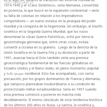
VÍAS NAVEGABLES
1914-1945 y el «Caos Sistémico», sería Alemania, convertida
en potencia, la que buscó en la expansión continental —ante
su falta de colonias en relación a los imperialismos
competidores— un nuevo estatus en la jerarquía del poder
mundial y la conquista de la hegemonía. Sin embargo, el triunfo
soviético en la Segunda Guerra Mundial, que los rusos
denominan la «Gran Guerra Patriótica», echó por tierra la
geoestrategia germana que, entre otras cosas, incluía
convertir a Ucrania en su granero.
Luego de la derrota de la
Unión Soviética en la Guerra Fría y su disolución a partir de
1991, avanzar hacia el Este también sería una premisa
geoestratégica fundamental de las fuerzas globalistas en
Estados Unidos y el Reino Unido, en pleno momento unipolar
y
belle époque
neoliberal. Esto fue acompañado, con cierta
precaución, por los grupos dominantes de Francia y Alemania,
que tampoco planteaban insubordinarse a su condición de
protectorado militar estadounidense. Sería en 1997 cuando
esta premisa comenzó a ponerse en marcha más
decididamente. El eterno obstáculo de esta tendencia histórica
de los últimos 200 años es Rusia. La zarista, la soviética y,