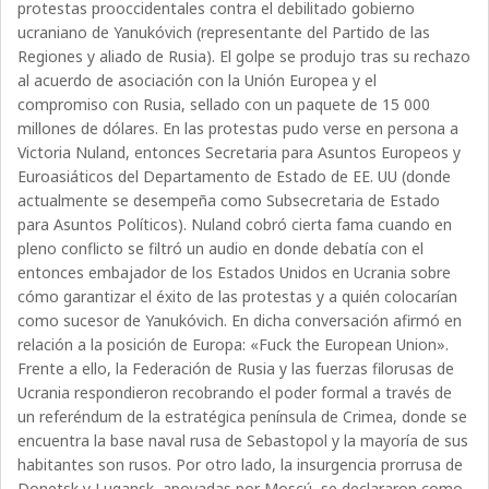
protestas prooccidentales contra el debilitado gobierno
ucraniano de Yanukóvich (representante del Partido de las
Regiones y aliado de Rusia). El golpe se produjo tras su rechazo
al acuerdo de asociación con la Unión Europea y el
compromiso con Rusia, sellado con un paquete de 15 000
millones de dólares. En las protestas pudo verse en persona a
Victoria Nuland, entonces Secretaria para Asuntos Europeos y
Euroasiáticos del Departamento de Estado de EE. UU (donde
actualmente se desempeña como Subsecretaria de Estado
para Asuntos Políticos). Nuland cobró cierta fama cuando en
pleno conflicto se filtró un audio en donde debatía con el
entonces embajador de los Estados Unidos en Ucrania sobre
cómo garantizar el éxito de las protestas y a quién colocarían
como sucesor de Yanukóvich. En dicha conversación afirmó en
relación a la posición de Europa: «Fuck the European Union».
Frente a ello, la Federación de Rusia y las fuerzas filorusas de
Ucrania respondieron recobrando el poder formal a través de
un referéndum de la estratégica península de Crimea, donde se
encuentra la base naval rusa de Sebastopol y la mayoría de sus
habitantes son rusos. Por otro lado, la insurgencia prorrusa de
Donetsk y Lugansk, apoyadas por Moscú, se declararon como