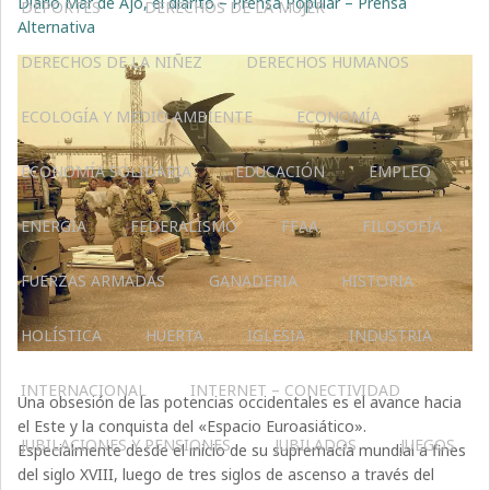
Diario Mar de Ajó, el diarito – Prensa Popular – Prensa
DEPORTES
DERECHOS DE LA MUJER
Alternativa
DERECHOS DE LA NIÑEZ
DERECHOS HUMANOS
ECOLOGÍA Y MEDIO AMBIENTE
ECONOMÍA
ECONOMÍA SOLIDARIA
EDUCACIÓN
EMPLEO
ENERGÍA
FEDERALISMO
FFAA
FILOSOFÍA
FUERZAS ARMADAS
GANADERIA
HISTORIA
HOLÍSTICA
HUERTA
IGLESIA
INDUSTRIA
INTERNACIONAL
INTERNET – CONECTIVIDAD
Una obsesión de las potencias occidentales es el avance hacia
el Este y la conquista del «Espacio Euroasiático».
JUBILACIONES Y PENSIONES
JUBILADOS
JUEGOS
Especialmente desde el inicio de su supremacía mundial a fines
del siglo XVIII, luego de tres siglos de ascenso a través del