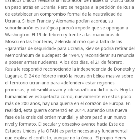
Estados Unidos revisaría la instalación de misiles si Moscú daba
un paso atrás en Ucrania. Pero se negaba a la petición de Rusia
de establecer un compromiso formal de la neutralidad de
Ucrania. Si bien Francia y Alemania podían acordar, su
subordinación estratégica pareció impedir que se opongan a
Washington. El 19 de febrero y frente a las maniobras de
Moscú en las fronteras, Zelenski afirmó que a falta de las
«garantías de seguridad» para Ucrania, Kiev se podría retirar del
Memorándum de Budapest de 1994, y reconsiderar su renuncia
a poseer armas nucleares. A los dos días, el 21 de febrero,
Rusia le respondió reconociendo la independencia de Donetsk y
Lugansk. El 24 de febrero inició la incursión bélica masiva sobre
el territorio ucraniano para «defender» estar regiones
prorrusas, y «desmilitarizar» y «desnazificar» dicho país. Hoy la
humanidad ve estupefacta cómo, nuevamente en estos poco
más de 200 años, hay una guerra en el corazón de Europa. En
realidad, esta guerra comenzó en 2014, abriendo una nueva
fase de la crisis del orden mundial, y ahora pasó a un nuevo
nivel y formato. El secular y obsesivo avance hacia Este de
Estados Unidos y la OTAN es parte necesaria y fundamental
que explica el conflicto, aunque no la única.
El propio Henry