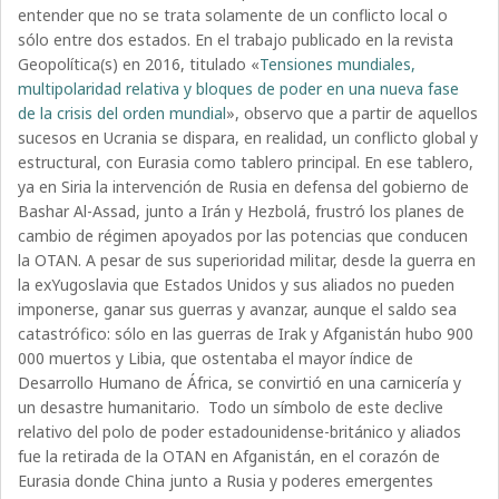
entender que no se trata solamente de un conflicto local o
sólo entre dos estados. En el trabajo publicado en la revista
Geopolítica(s) en 2016, titulado «
Tensiones mundiales,
multipolaridad relativa y bloques de poder en una nueva fase
de la crisis del orden mundial
», observo que a partir de aquellos
sucesos en Ucrania se dispara, en realidad, un conflicto global y
estructural, con Eurasia como tablero principal. En ese tablero,
ya en Siria la intervención de Rusia en defensa del gobierno de
Bashar Al-Assad, junto a Irán y Hezbolá, frustró los planes de
cambio de régimen apoyados por las potencias que conducen
la OTAN. A pesar de sus superioridad militar, desde la guerra en
la exYugoslavia que Estados Unidos y sus aliados no pueden
imponerse, ganar sus guerras y avanzar, aunque el saldo sea
catastrófico: sólo en las guerras de Irak y Afganistán hubo 900
000 muertos y Libia, que ostentaba el mayor índice de
Desarrollo Humano de África, se convirtió en una carnicería y
un desastre humanitario.
Todo un símbolo de este declive
relativo del polo de poder estadounidense-británico y aliados
fue la retirada de la OTAN en Afganistán, en el corazón de
Eurasia donde China junto a Rusia y poderes emergentes