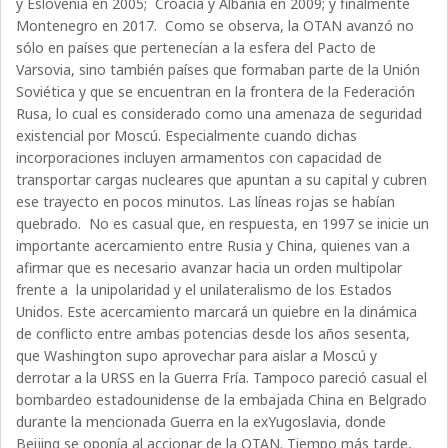
y Eslovenia en 2005; Croacia y Albania en 2009; y finalmente
Montenegro en 2017.
Como se observa, la OTAN avanzó no
sólo en países que pertenecían a la esfera del Pacto de
Varsovia, sino también países que formaban parte de la Unión
Soviética y que se encuentran en la frontera de la Federación
Rusa, lo cual es considerado como una amenaza de seguridad
existencial por Moscú. Especialmente cuando dichas
incorporaciones incluyen armamentos con capacidad de
transportar cargas nucleares que apuntan a su capital y cubren
ese trayecto en pocos minutos. Las líneas rojas se habían
quebrado.
No es casual que, en respuesta, en 1997 se inicie un
importante acercamiento entre Rusia y China, quienes van a
afirmar que es necesario avanzar hacia un orden multipolar
frente a la unipolaridad y el unilateralismo de los Estados
Unidos. Este acercamiento marcará un quiebre en la dinámica
de conflicto entre ambas potencias desde los años sesenta,
que Washington supo aprovechar para aislar a Moscú y
derrotar a la URSS en la Guerra Fría. Tampoco pareció casual el
bombardeo estadounidense de la embajada China en Belgrado
durante la mencionada Guerra en la exYugoslavia, donde
Beijing se oponía al accionar de la OTAN. Tiempo más tarde,