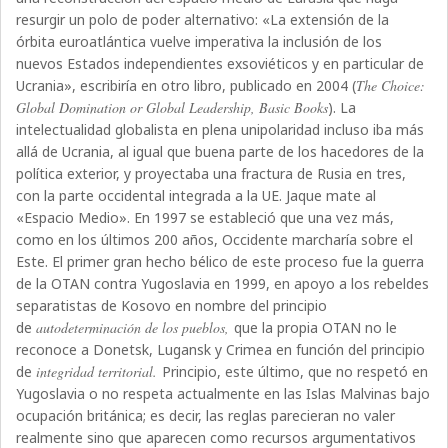
resurgir un polo de poder alternativo: «La extensión de la
órbita euroatlántica vuelve imperativa la inclusión de los
nuevos Estados independientes exsoviéticos y en particular de
Ucrania», escribiría en otro libro, publicado en 2004 (
The Choice:
Global Domination or Global Leadership, Basic Books
). La
intelectualidad globalista en plena unipolaridad incluso iba más
allá de Ucrania, al igual que buena parte de los hacedores de la
política exterior, y proyectaba una fractura de Rusia en tres,
con la parte occidental integrada a la UE. Jaque mate al
«Espacio Medio». En 1997 se estableció que una vez más,
como en los últimos 200 años, Occidente marcharía sobre el
Este. El primer gran hecho bélico de este proceso fue la guerra
de la OTAN contra Yugoslavia en 1999, en apoyo a los rebeldes
separatistas de Kosovo en nombre del principio
de
autodeterminación de los pueblos,
que la propia OTAN no le
reconoce a Donetsk, Lugansk y Crimea en función del principio
de
integridad territorial.
Principio, este último, que no respetó en
Yugoslavia o no respeta actualmente en las Islas Malvinas bajo
ocupación británica; es decir, las reglas parecieran no valer
realmente sino que aparecen como recursos argumentativos