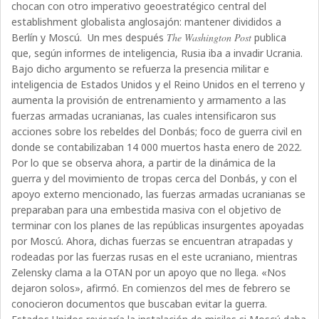
chocan con otro imperativo geoestratégico central del
establishment globalista anglosajón: mantener divididos a
Berlín y Moscú.
Un mes después
The Washington Post
publica
que, según informes de inteligencia, Rusia iba a invadir Ucrania.
Bajo dicho argumento se refuerza la presencia militar e
inteligencia de Estados Unidos y el Reino Unidos en el terreno y
aumenta la provisión de entrenamiento y armamento a las
fuerzas armadas ucranianas, las cuales intensificaron sus
acciones sobre los rebeldes del Donbás; foco de guerra civil en
donde se contabilizaban 14 000 muertos hasta enero de 2022.
Por lo que se observa ahora, a partir de la dinámica de la
guerra y del movimiento de tropas cerca del Donbás, y con el
apoyo externo mencionado, las fuerzas armadas ucranianas se
preparaban para una embestida masiva con el objetivo de
terminar con los planes de las repúblicas insurgentes apoyadas
por Moscú. Ahora, dichas fuerzas se encuentran atrapadas y
rodeadas por las fuerzas rusas en el este ucraniano, mientras
Zelensky clama a la OTAN por un apoyo que no llega. «Nos
dejaron solos», afirmó. En comienzos del mes de febrero se
conocieron documentos que buscaban evitar la guerra.