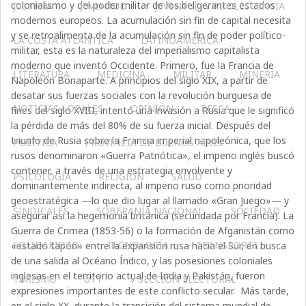
colonialismo y del poder militar de los beligerantes estados
JUSTICIA
JUVENTUD
JUVENTUD Y ADOLESCENCIA
modernos europeos. La acumulación sin fin de capital necesita
y se retroalimenta de la acumulación sin fin de poder político-
LA COSTA ATLÁNTICA
LATINOAMERICA
militar, esta es la naturaleza del imperialismo capitalista
moderno que inventó Occidente. Primero, fue la Francia de
LITERATURA
MEDICINA
MILITAR
MINERIA
Napoleón Bonaparte. A principios del siglo XIX, a partir de
desatar sus fuerzas sociales con la revolución burguesa de
NOTICIAS LOCALES
OPINIÓN
PESCA
fines del siglo XVIII, intentó una invasión a Rusia que le significó
la pérdida de más del 80% de su fuerza inicial. Después del
triunfo de Rusia sobre la Francia imperial napoleónica, que los
POLÍTICA
PROVINCIA DE BUENOS AIRES
rusos denominaron «Guerra Patriótica», el imperio inglés buscó
contener, a través de una estrategia envolvente y
PSICOLOGÍA
RELIGIÓN
SALUD
dominantemente indirecta, al imperio ruso como prioridad
geoestratégica —lo que dio lugar al llamado «Gran Juego»— y
SINDICALES
SOBERANÍA NACIONAL
SOCIEDAD
asegurar así la hegemonía británica (secundada por Francia). La
Guerra de Crimea (1853-56) o la formación de Afganistán como
SOLIDARIDAD
TECNOLOGÍA
TRANSPORTE
«estado tapón» entre la expansión rusa hacia el Sur, en busca
de una salida al Océano Índico, y las posesiones coloniales
inglesas en el territorio actual de India y Pakistán, fueron
TURISMO
UTT
V SECCIÓN ELECTORAL
expresiones importantes de este conflicto secular.
Más tarde,
en el siglo XX, durante la transición del sistema mundial de