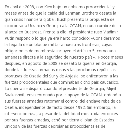
En abril de 2008, con Kiev bajo un gobierno prooccidental y
meses antes de que la caída del Lehman Brothers desate la
gran crisis financiera global, Bush presentó la propuesta de
incorporar a Ucrania y Georgia a la OTAN, en una cumbre de la
alianza en Bucarest. Frente a ello, el presidente ruso Vladimir
Putin respondió lo que ya era harto conocido: «Consideramos
la llegada de un bloque militar a nuestras fronteras, cuyas
obligaciones de membresía incluyen el Artículo 5, como una
amenaza directa a la seguridad de nuestro país».
Pocos meses
después, en agosto de 2008 se desató la guerra en Georgia,
donde las fuerzas armadas rusas y las proclamas repúblicas
prorrusas de Osetia del Sur y de Abjasia, se enfrentaron a las
fuerzas prooccidentales que dominaban dicho país caucásico.
La guerra se disparó cuando el presidente de Georgia, Mijeíl
Saakashvili, envalentonado por el apoyo de la OTAN, ordenó a
sus fuerzas armadas retomar el control del enclave rebelde de
Osetia, independiente de facto desde 1992. Sin embargo, la
intervención rusa, a pesar de la debilidad mostrada entonces
por sus fuerzas amadas, echó por tierra el plan de Estados
Unidos y de las fuerzas georgianas prooccidentales de