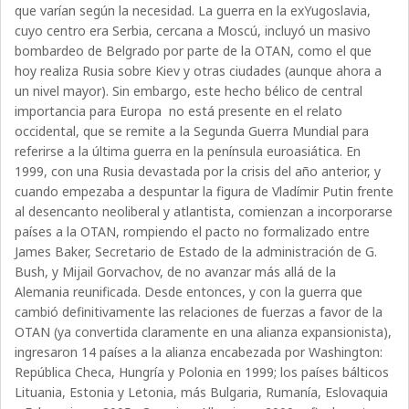
que varían según la necesidad. La guerra en la exYugoslavia,
cuyo centro era Serbia, cercana a Moscú, incluyó un masivo
bombardeo de Belgrado por parte de la OTAN, como el que
hoy realiza Rusia sobre Kiev y otras ciudades (aunque ahora a
un nivel mayor). Sin embargo, este hecho bélico de central
importancia para Europa no está presente en el relato
occidental, que se remite a la Segunda Guerra Mundial para
referirse a la última guerra en la península euroasiática. En
1999, con una Rusia devastada por la crisis del año anterior, y
cuando empezaba a despuntar la figura de Vladímir Putin frente
al desencanto neoliberal y atlantista, comienzan a incorporarse
países a la OTAN, rompiendo el pacto no formalizado entre
James Baker, Secretario de Estado de la administración de G.
Bush, y Mijail Gorvachov, de no avanzar más allá de la
Alemania reunificada. Desde entonces, y con la guerra que
cambió definitivamente las relaciones de fuerzas a favor de la
OTAN (ya convertida claramente en una alianza expansionista),
ingresaron 14 países a la alianza encabezada por Washington:
República Checa, Hungría y Polonia en 1999; los países bálticos
Lituania, Estonia y Letonia, más Bulgaria, Rumanía, Eslovaquia