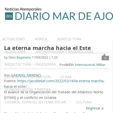
ACTUALIDAD
AFRICA
AGRICULTURA
La eterna marcha hacia el Este
ALQUILERES
ANTROPOLOGÍA Y ARQUEOLOGÍA
by
Silvio Bageneta
17/03/2022 | 1:23
0
ARQUITECTURA – INGENIERIA
ASIA
Posted in
Internacional
,
Militar
Por
GABRIEL MERINO
CIENCIA E INVESTIGACIÓN
CLIMA
Fuente:
https://jacobinlat.com/2022/03/16/la-eterna-marcha-
hacia-el-este/
COMUNICACIÓN Y PRENSA
El avance de la Organización del Tratado del Atlántico Norte
(OTAN) y el conflicto en Ucrania
COSMOS, ESPACIO, SISTEMA SOLAR
CULTURA
Regresar a