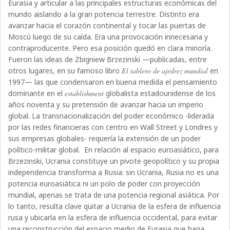
Eurasia y articular a las principales estructuras económicas del
mundo aislando a la gran potencia terrestre. Distinto era
avanzar hacia el corazón continental y tocar las puertas de
Moscú luego de su caída. Era una provocación innecesaria y
contraproducente. Pero esa posición quedó en clara minoría.
Fueron las ideas de Zbigniew Brzezinski —publicadas, entre
otros lugares, en su famoso libro
El tablero de ajedrez mundial
en
1997— las que condensaron en buena medida el pensamiento
dominante en el
establishment
globalista estadounidense de los
años noventa y su pretensión de avanzar hacia un imperio
global. La transnacionalización del poder económico -liderada
por las redes financieras con centro en Wall Street y Londres y
sus empresas globales- requería la extensión de un poder
político-militar global.
En relación al espacio euroasiático, para
Brzezinski, Ucrania constituye un pivote geopolítico y su propia
independencia transforma a Rusia: sin Ucrania, Rusia no es una
potencia euroasiática ni un polo de poder con proyección
mundial, apenas se trata de una potencia regional asiática. Por
lo tanto, resulta clave quitar a Ucrania de la esfera de influencia
rusa y ubicarla en la esfera de influencia occidental, para evitar
una reconstrucción del espacio medio de Eurasia que haga