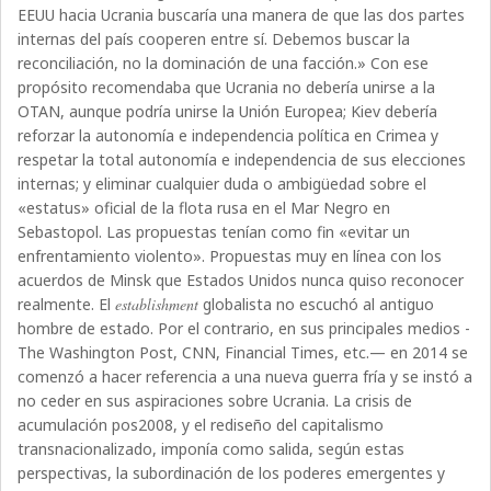
EEUU hacia Ucrania buscaría una manera de que las dos partes
internas del país cooperen entre sí. Debemos buscar la
reconciliación, no la dominación de una facción.» Con ese
propósito recomendaba que Ucrania no debería unirse a la
OTAN, aunque podría unirse la Unión Europea; Kiev debería
reforzar la autonomía e independencia política en Crimea y
respetar la total autonomía e independencia de sus elecciones
internas; y eliminar cualquier duda o ambigüedad sobre el
«estatus» oficial de la flota rusa en el Mar Negro en
Sebastopol. Las propuestas tenían como fin «evitar un
enfrentamiento violento». Propuestas muy en línea con los
acuerdos de Minsk que Estados Unidos nunca quiso reconocer
realmente. El
establishment
globalista no escuchó al antiguo
hombre de estado. Por el contrario, en sus principales medios -
The Washington Post, CNN, Financial Times, etc.— en 2014 se
comenzó a hacer referencia a una nueva guerra fría y se instó a
no ceder en sus aspiraciones sobre Ucrania. La crisis de
acumulación pos2008, y el rediseño del capitalismo
transnacionalizado, imponía como salida, según estas
perspectivas, la subordinación de los poderes emergentes y