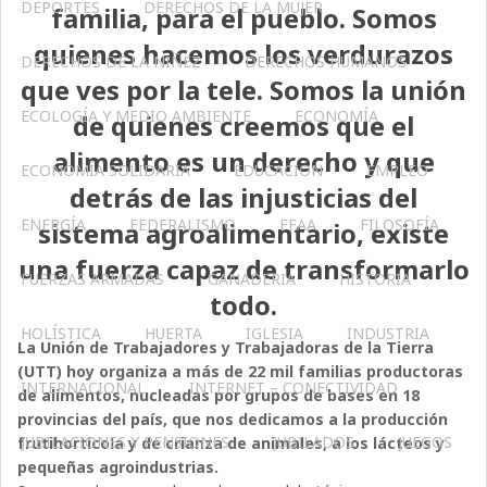
DEPORTES
DERECHOS DE LA MUJER
familia, para el pueblo. Somos
quienes hacemos los verdurazos
DERECHOS DE LA NIÑEZ
DERECHOS HUMANOS
que ves por la tele. Somos la unión
ECOLOGÍA Y MEDIO AMBIENTE
ECONOMÍA
de quienes creemos que el
alimento es un derecho y que
ECONOMÍA SOLIDARIA
EDUCACIÓN
EMPLEO
detrás de las injusticias del
ENERGÍA
FEDERALISMO
FFAA
FILOSOFÍA
sistema agroalimentario, existe
una fuerza capaz de transformarlo
FUERZAS ARMADAS
GANADERIA
HISTORIA
todo.
HOLÍSTICA
HUERTA
IGLESIA
INDUSTRIA
La Unión de Trabajadores y Trabajadoras de la Tierra
(UTT) hoy organiza a más de 22 mil familias productoras
INTERNACIONAL
INTERNET – CONECTIVIDAD
de alimentos, nucleadas por grupos de bases en 18
provincias del país, que nos dedicamos a la producción
JUBILACIONES Y PENSIONES
JUBILADOS
JUEGOS
frutihortícola y de crianza de animales, a los lácteos y
pequeñas agroindustrias.