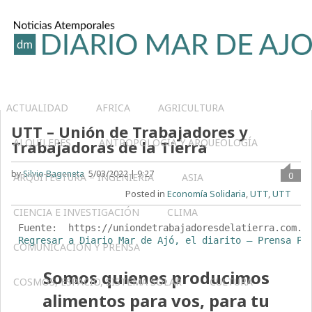
ACTUALIDAD
AFRICA
AGRICULTURA
UTT – Unión de Trabajadores y
ALQUILERES
ANTROPOLOGÍA Y ARQUEOLOGÍA
Trabajadoras de la Tierra
by
Silvio Bageneta
5/03/2022 | 9:27
0
ARQUITECTURA – INGENIERIA
ASIA
Posted in
Economía Solidaria
,
UTT
,
UTT
CIENCIA E INVESTIGACIÓN
CLIMA
Regresar a Diario Mar de Ajó, el diarito – Prensa Po
COMUNICACIÓN Y PRENSA
Somos quienes producimos
COSMOS, ESPACIO, SISTEMA SOLAR
CULTURA
alimentos para vos, para tu