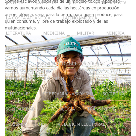
Somos esclavos y esclavas de un modelo tóxico y por eso
JUSTICIA
JUVENTUD
JUVENTUD Y ADOLESCENCIA
vamos aumentando cada día las hectáreas en producción
agroecológica, sana para la tierra, para quien produce, para
LA COSTA ATLÁNTICA
LATINOAMERICA
quien consume, y libre de trabajo explotado y de las
multinacionales.
LITERATURA
MEDICINA
MILITAR
MINERIA
NOTICIAS LOCALES
OPINIÓN
PESCA
POLÍTICA
PROVINCIA DE BUENOS AIRES
PSICOLOGÍA
RELIGIÓN
SALUD
SINDICALES
SOBERANÍA NACIONAL
SOCIEDAD
SOLIDARIDAD
TECNOLOGÍA
TRANSPORTE
TURISMO
UTT
V SECCIÓN ELECTORAL