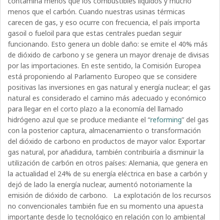
contamina menos que los combustibles líquidos y mucho
menos que el carbón. Cuando nuestras usinas térmicas
carecen de gas, y eso ocurre con frecuencia, el país importa
gasoil o fueloil para que estas centrales puedan seguir
funcionando. Esto genera un doble daño: se emite el 40% más
de dióxido de carbono y se genera un mayor drenaje de divisas
por las importaciones. En este sentido, la Comisión Europea
está proponiendo al Parlamento Europeo que se considere
positivas las inversiones en gas natural y energía nuclear; el gas
natural es considerado el camino más adecuado y económico
para llegar en el corto plazo a la economía del llamado
hidrógeno azul que se produce mediante el “
reforming
” del gas
con la posterior captura, almacenamiento o transformación
del dióxido de carbono en productos de mayor valor. Exportar
gas natural, por añadidura, también contribuiría a disminuir la
utilización de carbón en otros países: Alemania, que genera en
la actualidad el 24% de su energía eléctrica en base a carbón y
dejó de lado la energía nuclear, aumentó notoriamente la
emisión de dióxido de carbono. La explotación de los recursos
no convencionales también fue en su momento una apuesta
importante desde lo tecnológico en relación con lo ambiental