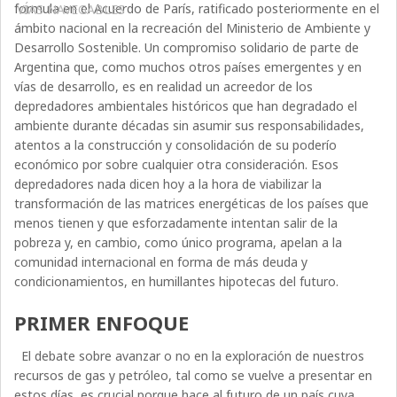
formula en el Acuerdo de París, ratificado posteriormente en el
VÍAS NAVEGABLES
ámbito nacional en la recreación del Ministerio de Ambiente y
Desarrollo Sostenible. Un compromiso solidario de parte de
Argentina que, como muchos otros países emergentes y en
vías de desarrollo, es en realidad un acreedor de los
depredadores ambientales históricos que han degradado el
ambiente durante décadas sin asumir sus responsabilidades,
atentos a la construcción y consolidación de su poderío
económico por sobre cualquier otra consideración. Esos
depredadores nada dicen hoy a la hora de viabilizar la
transformación de las matrices energéticas de los países que
menos tienen y que esforzadamente intentan salir de la
pobreza y, en cambio, como único programa, apelan a la
comunidad internacional en forma de más deuda y
condicionamientos, en humillantes hipotecas del futuro.
PRIMER ENFOQUE
El debate sobre avanzar o no en la exploración de nuestros
recursos de gas y petróleo, tal como se vuelve a presentar en
estos días, es crucial porque hace al futuro de un país cuya