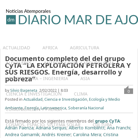
ACTUALIDAD
AFRICA
AGRICULTURA
Documento completo del del grupo
ALQUILERES
ANTROPOLOGÍA Y ARQUEOLOGÍA
CyTA “LA EXPLOTACIÓN PETROLERA Y
SUS RIESGOS. Energía, desarrollo y
pobreza”
ARQUITECTURA – INGENIERIA
ASIA
by
Silvio Bageneta
2/02/2022 | 8:03
0
CIENCIA E INVESTIGACIÓN
CLIMA
Posted in
Actualidad
,
Ciencia e Investigación
,
Ecología y Medio
Ambiente
,
Energía
,
Latinoamerica
,
Soberanía Nacional
COMUNICACIÓN Y PRENSA
Está firmado por los sigientes miembros del
grupo CyTA
:
COSMOS, ESPACIO, SISTEMA SOLAR
CULTURA
Adrián Paenza
;
Adriana Serquis
;
Alberto Kornblihtt
;
Ana Franchi
;
Andrea Gamarnik
;
Andrés Kreiner
;
Carolina Mera
;
Cristina