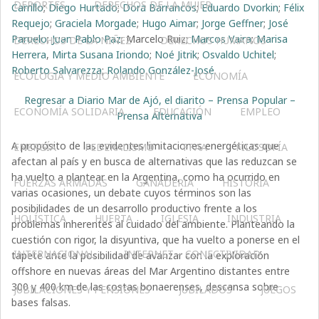
DEPORTES
DERECHOS DE LA MUJER
Carrillo
;
Diego Hurtado
;
Dora Barrancos
;
Eduardo Dvorkin
;
Félix
Requejo
;
Graciela Morgade
;
Hugo Aimar
;
Jorge Geffner
;
José
Paruelo
;
Juan Pablo Paz
; Marcelo Ruiz;
Marcos Vaira
;
Marisa
DERECHOS DE LA NIÑEZ
DERECHOS HUMANOS
Herrera
,
Mirta Susana Iriondo
;
Noé Jitrik
;
Osvaldo Uchitel
;
Roberto Salvarezza
;
Rolando González-José
.
ECOLOGÍA Y MEDIO AMBIENTE
ECONOMÍA
Regresar a Diario Mar de Ajó, el diarito – Prensa Popular –
ECONOMÍA SOLIDARIA
EDUCACIÓN
EMPLEO
Prensa Alternativa
A propósito de las evidentes limitaciones energéticas que
ENERGÍA
FEDERALISMO
FFAA
FILOSOFÍA
afectan al país y en busca de alternativas que las reduzcan se
ha vuelto a plantear en la Argentina, como ha ocurrido en
FUERZAS ARMADAS
GANADERIA
HISTORIA
varias ocasiones, un debate cuyos términos son las
posibilidades de un desarrollo productivo frente a los
HOLÍSTICA
HUERTA
IGLESIA
INDUSTRIA
problemas inherentes al cuidado del ambiente. Planteando la
cuestión con rigor, la disyuntiva, que ha vuelto a ponerse en el
INTERNACIONAL
INTERNET – CONECTIVIDAD
tapete ante la posibilidad de avanzar con la exploración
offshore en nuevas áreas del Mar Argentino distantes entre
300 y 400 km de las costas bonaerenses, descansa sobre
JUBILACIONES Y PENSIONES
JUBILADOS
JUEGOS
bases falsas.