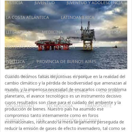
JUSTICIA
JUVENTUD
JUVENTUD Y ADOLESCENCIA
LA COSTA ATLÁNTICA
LATINOAMERICA
LITERATURA
MEDICINA
MILITAR
MINERIA
NOTICIAS LOCALES
OPINIÓN
PESCA
POLÍTICA
PROVINCIA DE BUENOS AIRES
PSICOLOGÍA
RELIGIÓN
SALUD
Cuando decimos falsas disyuntivas es porque en la realidad del
cambio climático y la pérdida de biodiversidad que amenazan al
mundo, y la imperiosa necesidad de encararlos como problema
SINDICALES
SOBERANÍA NACIONAL
SOCIEDAD
planetario, el avance tecnológico es un instrumento decisivo
cuyos resultados son clave para el cuidado del ambiente y la
SOLIDARIDAD
TECNOLOGÍA
TRANSPORTE
producción de bienes. Nuestro país ha asumido ese
compromiso tanto internamente como en foros
TURISMO
UTT
V SECCIÓN ELECTORAL
internacionales, ratificando la meta largamente perseguida de
reducir la emisión de gases de efecto invernadero, tal como se