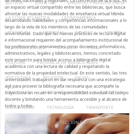
de redes nacionales y regionales. La concreción de la B-VUC es
JUSTICIA
JUVENTUD
JUVENTUD Y ADOLESCENCIA
un espacio virtual compartido entre las bibliotecas, que busca
afrontar las nuevas modalidades de enseñanza virtual híbrida
LA COSTA ATLÁNTICA
LATINOAMERICA
desarrollando habilidades y competencias informacionales a lo
largo de la vida de los miembros de las comunidades
LITERATURA
MEDICINA
MILITAR
MINERIA
universitarias. Dado que las nuevas prácticas de lectura digital
e informacional requieren del acompañamiento institucional de
los profesionales intervinientes como docentes, informáticos,
NOTICIAS LOCALES
OPINIÓN
PESCA
administrativos, legales y bibliotecarios, hemos concretado
este proyecto para brindar acceso a bibliografía digital
POLÍTICA
PROVINCIA DE BUENOS AIRES
académica con una lectura de calidad y respetando la
normativa de la propiedad intelectual. En este sentido, las tres
PSICOLOGÍA
RELIGIÓN
SALUD
universidades trabajaron en dar respuesta con una estrategia
ágil para proveer la bibliografía necesaria que acompañe la
SINDICALES
SOBERANÍA NACIONAL
SOCIEDAD
trayectoria sin recaer en la responsabilidad individual del cuerpo
docente y brindando una herramienta accesible y al alcance de
todos y todas.
SOLIDARIDAD
TECNOLOGÍA
TRANSPORTE
TURISMO
UTT
V SECCIÓN ELECTORAL