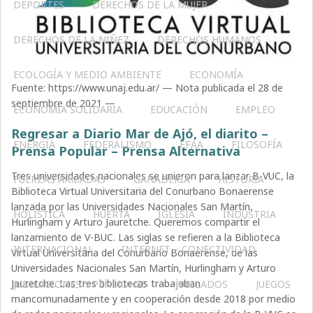
DEPORTES
DERECHOS DE LA MUJER
DERECHOS DE LA NIÑEZ
DERECHOS HUMANOS
ECOLOGÍA Y MEDIO AMBIENTE
ECONOMÍA
Fuente: https://www.unaj.edu.ar/ — Nota publicada el 28 de
septiembre de 2021 —
ECONOMÍA SOLIDARIA
EDUCACIÓN
EMPLEO
Regresar a Diario Mar de Ajó, el diarito –
ENERGÍA
FEDERALISMO
FFAA
FILOSOFÍA
Prensa Popular – Prensa Alternativa
Tres universidades nacionales se unieron para lanzar B-VUC, la
FUERZAS ARMADAS
GANADERIA
HISTORIA
Biblioteca Virtual Universitaria del Conurbano Bonaerense
lanzada por las Universidades Nacionales San Martín,
HOLÍSTICA
HUERTA
IGLESIA
INDUSTRIA
Hurlingham y Arturo Jauretche. Queremos compartir el
lanzamiento de V-BUC. Las siglas se refieren a la Biblioteca
INTERNACIONAL
INTERNET – CONECTIVIDAD
Virtual Universitaria del Conurbano Bonaerense, de las
Universidades Nacionales San Martín, Hurlingham y Arturo
Jauretche. Las tres bibliotecas trabajaban
JUBILACIONES Y PENSIONES
JUBILADOS
JUEGOS
mancomunadamente y en cooperación desde 2018 por medio