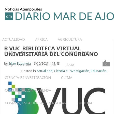
ACTUALIDAD
AFRICA
AGRICULTURA
B VUC BIBLIOTECA VIRTUAL
ALQUILERES
ANTROPOLOGÍA Y ARQUEOLOGÍA
UNIVERSITARIA DEL CONURBANO
by
Silvio Bageneta
13/10/2021 | 11:43
0
ARQUITECTURA – INGENIERIA
ASIA
Posted in
Actualidad
,
Ciencia e Investigación
,
Educación
CIENCIA E INVESTIGACIÓN
CLIMA
COMUNICACIÓN Y PRENSA
COSMOS, ESPACIO, SISTEMA SOLAR
CULTURA