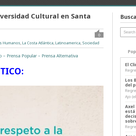
iversidad Cultural en Santa
Busca
0
s Humanos
,
La Costa Atlántica
,
Latinoamerica
,
Sociedad
Pop
to – Prensa Popular – Prensa Alternativa
El C
TICO:
Regres
Los 
del 
Regre
Ajo (e
Axel 
está
decis
sobr
Regres