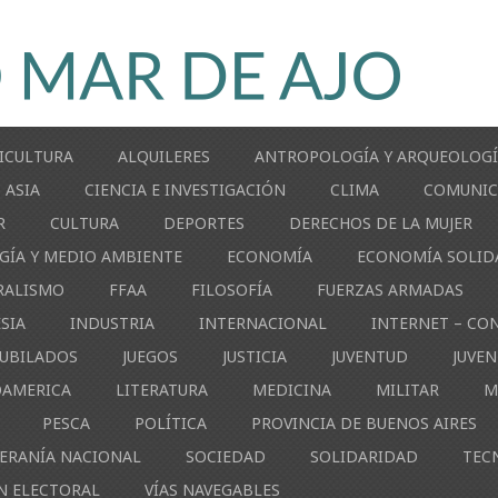
ICULTURA
ALQUILERES
ANTROPOLOGÍA Y ARQUEOLOG
ASIA
CIENCIA E INVESTIGACIÓN
CLIMA
COMUNIC
R
CULTURA
DEPORTES
DERECHOS DE LA MUJER
GÍA Y MEDIO AMBIENTE
ECONOMÍA
ECONOMÍA SOLID
RALISMO
FFAA
FILOSOFÍA
FUERZAS ARMADAS
ESIA
INDUSTRIA
INTERNACIONAL
INTERNET – CO
JUBILADOS
JUEGOS
JUSTICIA
JUVENTUD
JUVE
OAMERICA
LITERATURA
MEDICINA
MILITAR
M
PESCA
POLÍTICA
PROVINCIA DE BUENOS AIRES
ERANÍA NACIONAL
SOCIEDAD
SOLIDARIDAD
TEC
N ELECTORAL
VÍAS NAVEGABLES