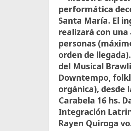
performática deco
Santa María. El i
realizará con una 
personas (máximo
orden de llegada).
del Musical Brawli
Downtempo, folklo
orgánica), desde l
Carabela 16 hs. D
Integración Latri
Rayen Quiroga voz