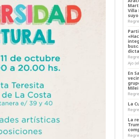
Arace
Martí
Villa
suyo
Regres
Parti
«Hac
inte
busc
dict
Regre
Ajo (e
En S
veci
grup
Milei
Regres
La Cu
Regres
La r
Trum
comp
Regres