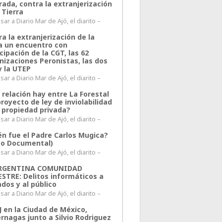
rada, contra la extranjerización
 Tierra
ar a Diario Mar de Ajó, el diarito –
a la extranjerización de la
ra un encuentro con
cipación de la CGT, las 62
nizaciones Peronistas, las dos
y la UTEP
ar a Diario Mar de Ajó, el diarito –
 relación hay entre La Forestal
proyecto de ley de inviolabilidad
a propiedad privada?
ar a Diario Mar de Ajó, el diarito –
én fue el Padre Carlos Mugica?
eo Documental)
ar a Diario Mar de Ajó, el diarito –
ARGENTINA COMUNIDAD
ESTRE: Delitos informáticos a
ados y al público
ar a Diario Mar de Ajó, el diarito –
J en la Ciudad de México,
rnagas junto a Silvio Rodriguez