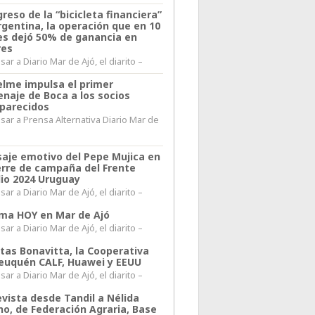
greso de la “bicicleta financiera”
rgentina, la operación que en 10
s dejó 50% de ganancia en
res
ar a Diario Mar de Ajó, el diarito –
elme impulsa el primer
naje de Boca a los socios
parecidos
sar a Prensa Alternativa Diario Mar de
l
aje emotivo del Pepe Mujica en
ierre de campaña del Frente
io 2024 Uruguay
ar a Diario Mar de Ajó, el diarito –
lima HOY en Mar de Ajó
ar a Diario Mar de Ajó, el diarito –
itas Bonavitta, la Cooperativa
euquén CALF, Huawei y EEUU
ar a Diario Mar de Ajó, el diarito –
evista desde Tandil a Nélida
no, de Federación Agraria, Base