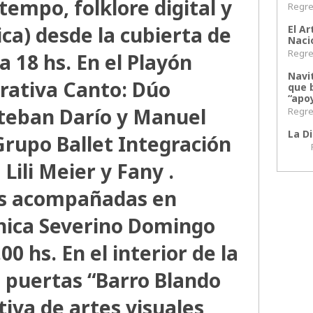
empo, folklore digital y
Regres
ica) desde la cubierta de
El Ar
Naci
Regres
a 18 hs. En el Playón
Navi
rativa Canto: Dúo
que 
“apoy
steban Darío y Manuel
Regres
La Di
Grupo Ballet Integración
Regr
Lili Meier y Fany .
es acompañadas en
ónica Severino Domingo
00 hs. En el interior de la
 puertas “Barro Blando
tiva de artes visuales