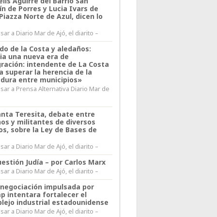
lis Aguirre del Barrio San
n de Porres y Lucia Ivars de
 Piazza Norte de Azul, dicen lo
ar a Diario Mar de Ajó, el diarito –
do de la Costa y aledaños:
ia una nueva era de
gración: intendente de La Costa
a superar la herencia de la
adura entre municipios»
sar a Prensa Alternativa Diario Mar de
l
anta Teresita, debate entre
nos y militantes de diversos
os, sobre la Ley de Bases de
ar a Diario Mar de Ajó, el diarito –
estión Judía – por Carlos Marx
ar a Diario Mar de Ajó, el diarito –
enegociación impulsada por
p intentara fortalecer el
lejo industrial estadounidense
ar a Diario Mar de Ajó, el diarito –