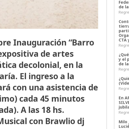
Fede
de la
Regres
Contr
tier
parti
Orga
bre Inauguración “Barro
CTA 
Regres
xpositiva de artes
¿Qué
y el 
ica decolonial, en la
de l
Regres
ía. El ingreso a la
¿Qui
(Vid
ará con una asistencia de
Regres
imo) cada 45 minutos
En 
SILV
jubil
ada). A las 18 hs.
Regres
Musical con Brawlio dj
Milo 
Lucié