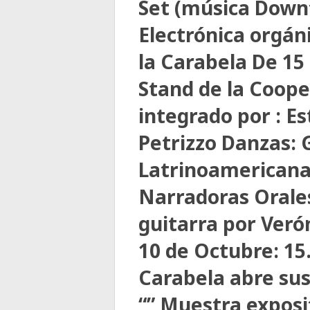
Set (música Downt
Electrónica orgán
la Carabela De 15 
Stand de la Coope
integrado por : E
Petrizzo Danzas: 
Latrinoamericana 
Narradoras Oral
guitarra por Ver
10 de Octubre: 15.
Carabela abre sus
“” Muestra exposi