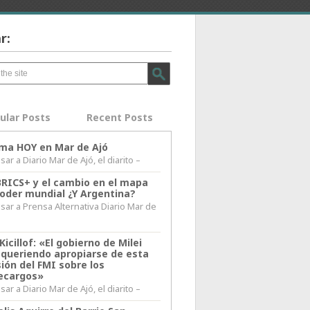
r:
ular Posts
Recent Posts
lima HOY en Mar de Ajó
ar a Diario Mar de Ajó, el diarito –
BRICS+ y el cambio en el mapa
poder mundial ¿Y Argentina?
sar a Prensa Alternativa Diario Mar de
l
Kicillof: «El gobierno de Milei
 queriendo apropiarse de esta
ión del FMI sobre los
ecargos»
ar a Diario Mar de Ajó, el diarito –