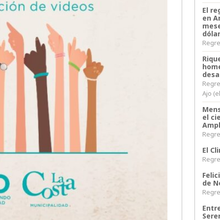
El re
en A
mese
dóla
Regres
Riqu
home
desa
Regre
Ajo (e
Mens
el c
Ampl
Regres
El C
Regres
Felic
de N
Regres
Entr
Sere