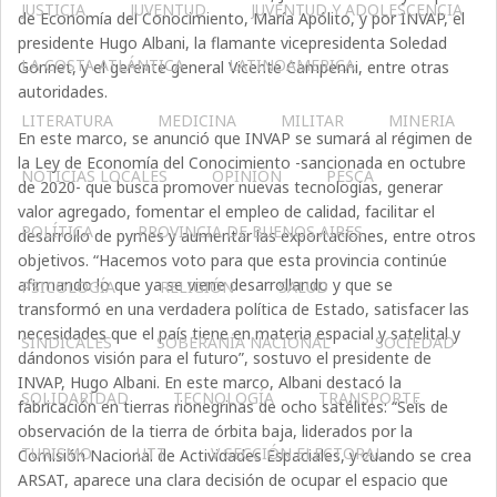
JUSTICIA
JUVENTUD
JUVENTUD Y ADOLESCENCIA
de Economía del Conocimiento, María Apólito, y por INVAP, el
presidente Hugo Albani, la flamante vicepresidenta Soledad
LA COSTA ATLÁNTICA
LATINOAMERICA
Gonnet, y el gerente general Vicente Campenni, entre otras
autoridades.
LITERATURA
MEDICINA
MILITAR
MINERIA
En este marco, se anunció que INVAP se sumará al régimen de
la Ley de Economía del Conocimiento -sancionada en octubre
NOTICIAS LOCALES
OPINIÓN
PESCA
de 2020- que busca promover nuevas tecnologías, generar
valor agregado, fomentar el empleo de calidad, facilitar el
POLÍTICA
PROVINCIA DE BUENOS AIRES
desarrollo de pymes y aumentar las exportaciones, entre otros
objetivos. “Hacemos voto para que esta provincia continúe
afirmando lo que ya se viene desarrollando y que se
PSICOLOGÍA
RELIGIÓN
SALUD
transformó en una verdadera política de Estado, satisfacer las
necesidades que el país tiene en materia espacial y satelital y
SINDICALES
SOBERANÍA NACIONAL
SOCIEDAD
dándonos visión para el futuro”, sostuvo el presidente de
INVAP, Hugo Albani. En este marco, Albani destacó la
SOLIDARIDAD
TECNOLOGÍA
TRANSPORTE
fabricación en tierras rionegrinas de ocho satélites: “Seis de
observación de la tierra de órbita baja, liderados por la
TURISMO
UTT
V SECCIÓN ELECTORAL
Comisión Nacional de Actividades Espaciales, y cuando se crea
ARSAT, aparece una clara decisión de ocupar el espacio que