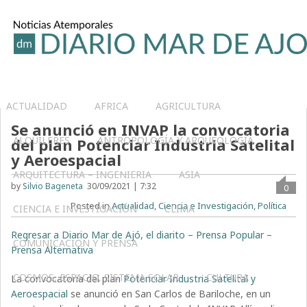
ACTUALIDAD
AFRICA
AGRICULTURA
Se anunció en INVAP la convocatoria
ALQUILERES
ANTROPOLOGÍA Y ARQUEOLOGÍA
del plan Potenciar Industria Satelital
y Aeroespacial
ARQUITECTURA – INGENIERIA
ASIA
by
Silvio Bageneta
30/09/2021 | 7:32
0
Posted in
Actualidad
,
Ciencia e Investigación
,
Política
CIENCIA E INVESTIGACIÓN
CLIMA
Regresar a Diario Mar de Ajó, el diarito – Prensa Popular –
COMUNICACIÓN Y PRENSA
Prensa Alternativa
COSMOS, ESPACIO, SISTEMA SOLAR
CULTURA
La convocatoria del plan
Potenciar Industria Satelital y
Aeroespacial
se anunció en San Carlos de Bariloche, en un