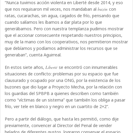
“Nunca tuvimos acción violenta en Liberté desde 2014, y eso
que nos requisaron mil veces, nos mandaban al
buzón
con
ratas, cucarachas, sin agua, cagados de frío, pensando que
cuando salíamos les íbamos a dar plata por lo que
generábamos. Pero con nuestra templanza pudimos mostrar
que el accionar consecuente respetando nuestros principios,
muy de la mano con los cooperativos, nos permitieron mostrar
que debíamos y podíamos administrar los recursos que se
generaban”, cuenta Aguirreal.
En estos siete años,
Liberté
se encontró con innumerables
situaciones de conflicto: problemas por su espacio que fue
clausurado y ocupado por una ONG, por la existencia de los
buzones que dio lugar a Proyecto Mecha, por la relación con
los guardias del SPBPB a quienes describen como también
como “víctimas de un sistema” que también los obliga a pasar
frío, ver tele en blanco y negro en un cuartito de 2×2”.
Pero a partir del diálogo, que hasta les permitió, como dije
previamente, convencer al Director del Penal de vender
helados de diferentes gustos, lograron conservar el espacio,