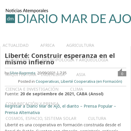
ACTUALIDAD
AFRICA
AGRICULTURA
Liberté: Construir esperanza en el
ALQUILERES
ANTROPOLOGÍA Y ARQUEOLOGÍA
mismo infierno
by
Silvio Bageneta
20/09/2021 | 7:35
0
ARQUITECTURA – INGENIERIA
ASIA
Posted in
Cooperativas
,
Liberté Cooperativa (en Formación)
CIENCIA E INVESTIGACIÓN
CLIMA
Fuente:
20 de septiembre de 2021, CABA (Ansol)
COMUNICACIÓN Y PRENSA
Regresar a Diario Mar de Ajó, el diarito – Prensa Popular –
Prensa Alternativa
COSMOS, ESPACIO, SISTEMA SOLAR
CULTURA
Liberté es una cooperativa en formación construida desde el