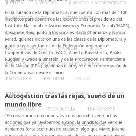
JUSTICIA
JUVENTUD
JUVENTUD Y ADOLESCENCIA
En la cursada de la Diplomatura, que cuenta con más de 1100
LA COSTA ATLÁNTICA
LATINOAMERICA
inscriptos participaron de las exposiciones el presidente del
Instituto Nacional de Asociativismo y Economía Social (INAES),
Alexandre Roig, junto a los vocales Zaida Chamaruk y Nahum
LITERATURA
MEDICINA
MILITAR
MINERIA
Mirad, quienes dictaron una de las clases de la Diplomatura y
junto a representantes de la Federación Argentina de
NOTICIAS LOCALES
OPINIÓN
PESCA
Cooperativas de Crédito (FACC) Alberto Bavestrello, Pablo
Ruggieri y Graciela Binztein, y de la Procuración Penitenciaria
POLÍTICA
PROVINCIA DE BUENOS AIRES
de la Nación (PPN) apadrinan el proyecto de conformación de
la Cooperativa, desde el inicio.
PSICOLOGÍA
RELIGIÓN
SALUD
SINDICALES
SOBERANÍA NACIONAL
SOCIEDAD
Autogestión tras las rejas, sueño de un
mundo libre
SOLIDARIDAD
TECNOLOGÍA
TRANSPORTE
“El convertirnos en cooperativa nos permitió ver muchas
acciones que ya llevábamos a cabo, la principal, fue ver que
TURISMO
UTT
V SECCIÓN ELECTORAL
debíamos fortalecer nuestro cuidado, algo que Mario Juliano
nos inculcó, y era él quien protegía de los que no nos quieren,