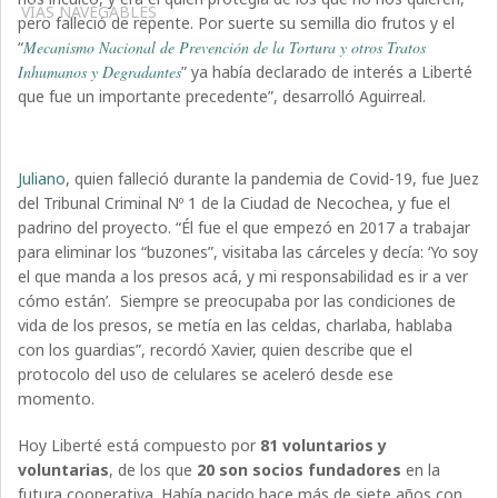
VÍAS NAVEGABLES
pero falleció de repente. Por suerte su semilla dio frutos y el
“
Mecanismo Nacional de Prevención de la Tortura y otros Tratos
Inhumanos y Degradantes
” ya había declarado de interés a Liberté
que fue un importante precedente”, desarrolló Aguirreal.
Juliano
, quien falleció durante la pandemia de Covid-19, fue Juez
del Tribunal Criminal Nº 1 de la Ciudad de Necochea, y fue el
padrino del proyecto. “Él fue el que empezó en 2017 a trabajar
para eliminar los “buzones”, visitaba las cárceles y decía: ‘Yo soy
el que manda a los presos acá, y mi responsabilidad es ir a ver
cómo están’. Siempre se preocupaba por las condiciones de
vida de los presos, se metía en las celdas, charlaba, hablaba
con los guardias”, recordó Xavier, quien describe que el
protocolo del uso de celulares se aceleró desde ese
momento.
Hoy Liberté está compuesto por
81 voluntarios y
voluntarias
, de los que
20 son socios fundadores
en la
futura cooperativa. Había nacido hace más de siete años con