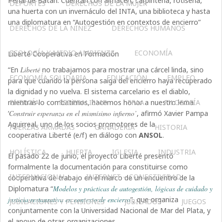
Penal de Batán. Cuentan con almacén, carpintería, rotisería,
DEPORTES
DERECHOS DE LA MUJER
una huerta con un invernáculo del INTA, una biblioteca y hasta
una diplomatura en “Autogestión en contextos de encierro”
DERECHOS DE LA NIÑEZ
DERECHOS HUMANOS
ECOLOGÍA Y MEDIO AMBIENTE
ECONOMÍA
Liberté Cooperativa en Formación
“En
Liberté
no trabajamos para mostrar una cárcel linda, sino
ECONOMÍA SOLIDARIA
EDUCACIÓN
EMPLEO
para que cuando la persona salga del encierro haya recuperado
la dignidad y no vuelva. El sistema carcelario es el diablo,
mientras lo combatimos, hacemos honor a nuestro lema
ENERGÍA
FEDERALISMO
FFAA
FILOSOFÍA
‘
Construir esperanza en el mismísimo infierno’
, afirmó Xavier Pampa
Aguirreal, uno de los socios promotores de la
FUERZAS ARMADAS
GANADERIA
HISTORIA
cooperativa Liberté (e/f) en diálogo con
ANSOL
.
HOLÍSTICA
HUERTA
IGLESIA
INDUSTRIA
El pasado 22 de junio, el proyecto Liberté presentó
formalmente la documentación para constituirse como
INTERNACIONAL
INTERNET – CONECTIVIDAD
cooperativa de trabajo en el marco de un encuentro de la
Diplomatura “
Modelos y prácticas de autogestión, lógicas de cuidado y
justicia restaurativa en contexto de encierro
”, que organiza
JUBILACIONES Y PENSIONES
JUBILADOS
JUEGOS
conjuntamente con la Universidad Nacional de Mar del Plata, y
el apoyo de otras organizaciones.