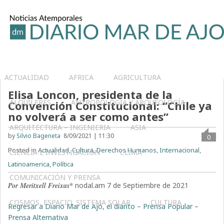
ACTUALIDAD
AFRICA
AGRICULTURA
Elisa Loncon, presidenta de la
ALQUILERES
ANTROPOLOGÍA Y ARQUEOLOGÍA
Convención Constitucional: “Chile ya
no volverá a ser como antes”
ARQUITECTURA – INGENIERIA
ASIA
by
Silvio Bageneta
8/09/2021 | 11:30
0
Posted in
Actualidad
,
Cultura
,
Derechos Humanos
,
Internacional
,
CIENCIA E INVESTIGACIÓN
CLIMA
Latinoamerica
,
Política
COMUNICACIÓN Y PRENSA
Por Meritxell Freixas*
nodal.am 7 de Septiembre de 2021
COSMOS, ESPACIO, SISTEMA SOLAR
CULTURA
Regresar a Diario Mar de Ajó, el diarito – Prensa Popular –
Prensa Alternativa