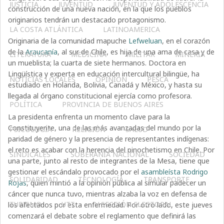
JUSTICIA
JUVENTUD
JUVENTUD Y ADOLESCENCIA
construcción de una nueva nación, en la que los pueblos
originarios tendrán un destacado protagonismo.
LA COSTA ATLÁNTICA
LATINOAMERICA
Originaria de la comunidad mapuche
Lefweluan
, en el corazón
de la
Araucanía
, al sur de Chile, es hija de una ama de casa y de
LITERATURA
MEDICINA
MILITAR
MINERIA
un mueblista; la cuarta de siete hermanos. Doctora en
Lingüística y experta en educación intercultural bilingüe, ha
NOTICIAS LOCALES
OPINIÓN
PESCA
estudiado en Holanda, Bolivia, Canadá y México, y hasta su
llegada al órgano constitucional ejercía como profesora.
POLÍTICA
PROVINCIA DE BUENOS AIRES
La presidenta enfrenta un momento clave para la
Constituyente, una de las más avanzadas del mundo por la
PSICOLOGÍA
RELIGIÓN
SALUD
paridad de género y la presencia de representantes indígenas:
el reto es acabar con la herencia del pinochetismo en Chile. Por
SINDICALES
SOBERANÍA NACIONAL
SOCIEDAD
una parte, junto al resto de integrantes de la Mesa, tiene que
gestionar el escándalo provocado por el
asambleísta Rodrigo
SOLIDARIDAD
TECNOLOGÍA
TRANSPORTE
Rojas
, quien mintió a la opinión pública al simular padecer un
cáncer que nunca tuvo, mientras alzaba la voz en defensa de
TURISMO
UTT
V SECCIÓN ELECTORAL
los afectados por esta enfermedad. Por otro lado, este jueves
comenzará el debate sobre el reglamento que definirá las