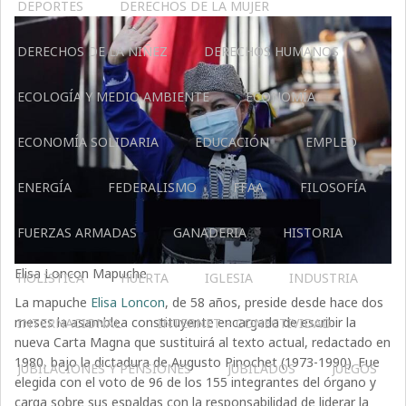
DEPORTES
DERECHOS DE LA MUJER
DERECHOS DE LA NIÑEZ
DERECHOS HUMANOS
ECOLOGÍA Y MEDIO AMBIENTE
ECONOMÍA
ECONOMÍA SOLIDARIA
EDUCACIÓN
EMPLEO
ENERGÍA
FEDERALISMO
FFAA
FILOSOFÍA
FUERZAS ARMADAS
GANADERIA
HISTORIA
Elisa Loncon Mapuche
HOLÍSTICA
HUERTA
IGLESIA
INDUSTRIA
La mapuche
Elisa Loncon
, de 58 años, preside desde hace dos
meses la asamblea constituyente encargada de escribir la
INTERNACIONAL
INTERNET – CONECTIVIDAD
nueva Carta Magna que sustituirá al texto actual, redactado en
1980, bajo la dictadura de Augusto Pinochet (1973-1990). Fue
JUBILACIONES Y PENSIONES
JUBILADOS
JUEGOS
elegida con el voto de 96 de los 155 integrantes del órgano y
carga sobre sus espaldas con la responsabilidad de liderar la