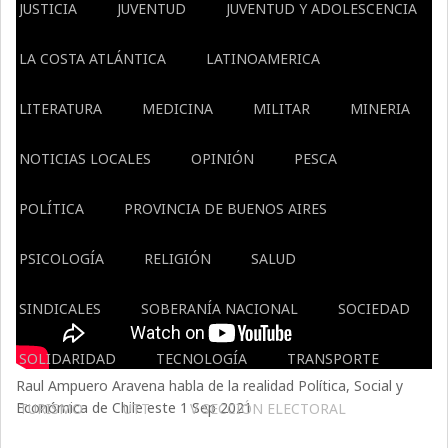
JUSTICIA
JUVENTUD
JUVENTUD Y ADOLESCENCIA
LA COSTA ATLÁNTICA
LATINOAMERICA
LITERATURA
MEDICINA
MILITAR
MINERIA
NOTICIAS LOCALES
OPINIÓN
PESCA
POLÍTICA
PROVINCIA DE BUENOS AIRES
PSICOLOGÍA
RELIGIÓN
SALUD
SINDICALES
SOBERANÍA NACIONAL
SOCIEDAD
SOLIDARIDAD
TECNOLOGÍA
TRANSPORTE
Raul Ampuero Aravena habla de la realidad Política, Social y
Económica de Chile este 1 Sep 2021
TURISMO
UTT
V SECCIÓN ELECTORAL