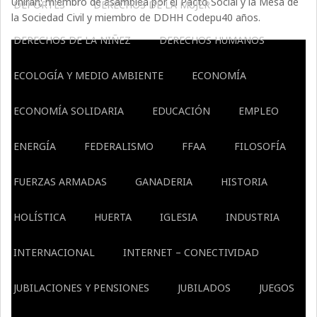
Unirán; miembro de asamblea por el Pacto Social y la Mesa de
DEPORTES
DERECHOS DE LA MUJER
la Sociedad Civil y miembro de DDHH Codepu40 años.
DERECHOS DE LA NIÑEZ
DERECHOS HUMANOS
ECOLOGÍA Y MEDIO AMBIENTE
ECONOMÍA
ECONOMÍA SOLIDARIA
EDUCACIÓN
EMPLEO
ENERGÍA
FEDERALISMO
FFAA
FILOSOFÍA
FUERZAS ARMADAS
GANADERIA
HISTORIA
HOLÍSTICA
HUERTA
IGLESIA
INDUSTRIA
INTERNACIONAL
INTERNET – CONECTIVIDAD
JUBILACIONES Y PENSIONES
JUBILADOS
JUEGOS