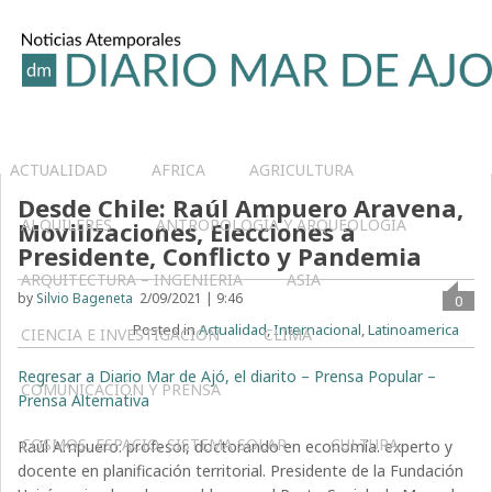
ACTUALIDAD
AFRICA
AGRICULTURA
Desde Chile: Raúl Ampuero Aravena,
ALQUILERES
ANTROPOLOGÍA Y ARQUEOLOGÍA
Movilizaciones, Elecciones a
Presidente, Conflicto y Pandemia
ARQUITECTURA – INGENIERIA
ASIA
by
Silvio Bageneta
2/09/2021 | 9:46
0
Posted in
Actualidad
,
Internacional
,
Latinoamerica
CIENCIA E INVESTIGACIÓN
CLIMA
Regresar a Diario Mar de Ajó, el diarito – Prensa Popular –
COMUNICACIÓN Y PRENSA
Prensa Alternativa
COSMOS, ESPACIO, SISTEMA SOLAR
CULTURA
Raúl Ampuero: profesor, doctorando en economía. experto y
docente en planificación territorial. Presidente de la Fundación