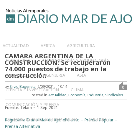
ACTUALIDAD
AFRICA
AGRICULTURA
CAMARA ARGENTINA DE LA
ALQUILERES
ANTROPOLOGÍA Y ARQUEOLOGÍA
CONSTRUCCIÓN: Se recuperaron
74.000 puestos de trabajo en la
construcción
ARQUITECTURA – INGENIERIA
ASIA
by
Silvio Bageneta
2/09/2021 | 10:14
0
CIENCIA E INVESTIGACIÓN
CLIMA
Posted in
Actualidad
,
Economía
,
Industria
,
Sindicales
COMUNICACIÓN Y PRENSA
Fuente: Telam – 1 Sep 2021
COSMOS, ESPACIO, SISTEMA SOLAR
CULTURA
Regresar a Diario Mar de Ajó, el diarito – Prensa Popular –
Prensa Alternativa