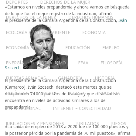
DEPORTES
DERECHOS DE LA MUJER
«Estamos en niveles prepandemia y ahora vamos en búsqueda
de lo que fue el mejor registro de la industria», afirmó
DERECHOS DE LA NIÑEZ
DERECHOS HUMANOS
el presidente de la Cámara Argentina de la Construcción,
Iván
ECOLOGÍA Y MEDIO AMBIENTE
ECONOMÍA
ECONOMÍA SOLIDARIA
EDUCACIÓN
EMPLEO
ENERGÍA
FEDERALISMO
FFAA
FILOSOFÍA
Szczech
.
FUERZAS ARMADAS
GANADERIA
HISTORIA
El presidente de la Cámara Argentina de la Construcción
(Camarco), Iván Szczech, destacó este martes que se
HOLÍSTICA
HUERTA
IGLESIA
INDUSTRIA
recuperaron 74.000 puestos de trabajo y que el sector se
encuentra en niveles de actividad similares a los de
prepandemia.
INTERNACIONAL
INTERNET – CONECTIVIDAD
JUBILACIONES Y PENSIONES
JUBILADOS
JUEGOS
«La caída de empleo de 2018 a 2020 fue de 100.000 puestos y
la posterior pérdida por la pandemia de 70 mil puestos», afirma