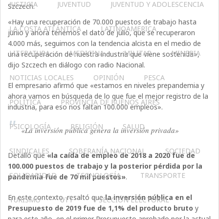
JUSTICIA
JUVENTUD
JUVENTUD Y ADOLESCENCIA
Szczech.
«Hay una recuperación de 70.000 puestos de trabajo hasta
LA COSTA ATLÁNTICA
LATINOAMERICA
junio y ahora tenemos el dato de julio, que se recuperaron
4.000 más, seguimos con la tendencia alcista en el medio de
LITERATURA
MEDICINA
MILITAR
MINERIA
una recuperación de nuestra industria que viene sostenida»,
dijo Szczech en diálogo con radio Nacional.
NOTICIAS LOCALES
OPINIÓN
PESCA
El empresario afirmó que «estamos en niveles prepandemia y
ahora vamos en búsqueda de lo que fue el mejor registro de la
POLÍTICA
PROVINCIA DE BUENOS AIRES
industria, para eso nos faltan 100.000 empleos».
PSICOLOGÍA
RELIGIÓN
SALUD
«La inversión pública genera la inversión privada»
SINDICALES
SOBERANÍA NACIONAL
SOCIEDAD
Detalló que
«la caída de empleo de 2018 a 2020 fue de
100.000 puestos de trabajo y la posterior pérdida por la
SOLIDARIDAD
TECNOLOGÍA
TRANSPORTE
pandemia fue de 70 mil puestos»
.
En este contexto, resaltó que
la inversión pública en el
TURISMO
UTT
V SECCIÓN ELECTORAL
Presupuesto de 2019 fue de 1,1% del producto bruto
y
para este año, en el primer Presupuesto aprobado por la actual