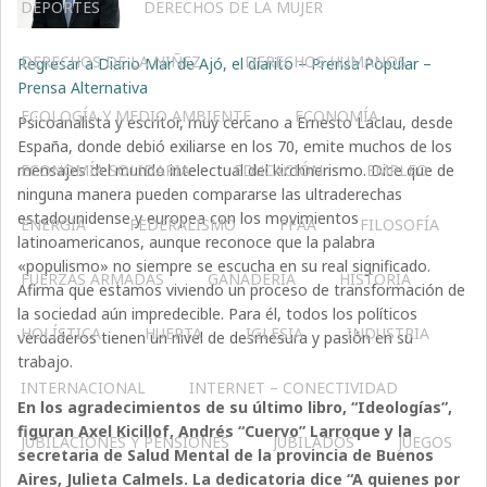
DEPORTES
DERECHOS DE LA MUJER
DERECHOS DE LA NIÑEZ
DERECHOS HUMANOS
Regresar a Diario Mar de Ajó, el diarito – Prensa Popular –
Prensa Alternativa
ECOLOGÍA Y MEDIO AMBIENTE
ECONOMÍA
Psicoanalista y escritor, muy cercano a Ernesto Laclau, desde
España, donde debió exiliarse en los 70, emite muchos de los
mensajes del mundo intelectual del kirchnerismo. Dice que de
ECONOMÍA SOLIDARIA
EDUCACIÓN
EMPLEO
ninguna manera pueden compararse las ultraderechas
estadounidense y europea con los movimientos
ENERGÍA
FEDERALISMO
FFAA
FILOSOFÍA
latinoamericanos, aunque reconoce que la palabra
«populismo» no siempre se escucha en su real significado.
FUERZAS ARMADAS
GANADERIA
HISTORIA
Afirma que estamos viviendo un proceso de transformación de
la sociedad aún impredecible. Para él, todos los políticos
HOLÍSTICA
HUERTA
IGLESIA
INDUSTRIA
verdaderos tienen un nivel de desmesura y pasión en su
trabajo.
INTERNACIONAL
INTERNET – CONECTIVIDAD
En los agradecimientos de su último libro, “Ideologías”,
figuran Axel Kicillof, Andrés “Cuervo” Larroque y la
JUBILACIONES Y PENSIONES
JUBILADOS
JUEGOS
secretaria de Salud Mental de la provincia de Buenos
Aires, Julieta Calmels. La dedicatoria dice “A quienes por