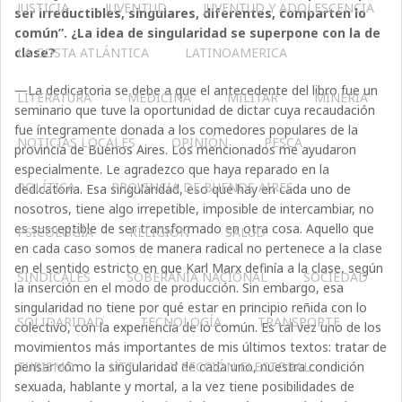
JUSTICIA
JUVENTUD
JUVENTUD Y ADOLESCENCIA
ser irreductibles, singulares, diferentes, comparten lo
común”. ¿La idea de singularidad se superpone con la de
clase?
LA COSTA ATLÁNTICA
LATINOAMERICA
—La dedicatoria se debe a que el antecedente del libro fue un
LITERATURA
MEDICINA
MILITAR
MINERIA
seminario que tuve la oportunidad de dictar cuya recaudación
fue íntegramente donada a los comedores populares de la
NOTICIAS LOCALES
OPINIÓN
PESCA
provincia de Buenos Aires. Los mencionados me ayudaron
especialmente. Le agradezco que haya reparado en la
POLÍTICA
PROVINCIA DE BUENOS AIRES
dedicatoria. Esa singularidad, eso que hay en cada uno de
nosotros, tiene algo irrepetible, imposible de intercambiar, no
es susceptible de ser transformado en otra cosa. Aquello que
PSICOLOGÍA
RELIGIÓN
SALUD
en cada caso somos de manera radical no pertenece a la clase
en el sentido estricto en que Karl Marx definía a la clase, según
SINDICALES
SOBERANÍA NACIONAL
SOCIEDAD
la inserción en el modo de producción. Sin embargo, esa
singularidad no tiene por qué estar en principio reñida con lo
SOLIDARIDAD
TECNOLOGÍA
TRANSPORTE
colectivo, con la experiencia de lo común. Es tal vez uno de los
movimientos más importantes de mis últimos textos: tratar de
pensar cómo la singularidad de cada uno, nuestra condición
TURISMO
UTT
V SECCIÓN ELECTORAL
sexuada, hablante y mortal, a la vez tiene posibilidades de