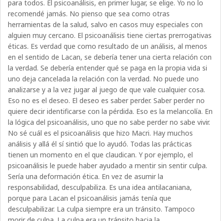
para todos. El psicoanálisis, en primer lugar, se elige. Yo no lo
recomendé jamás. No pienso que sea como otras
herramientas de la salud, salvo en casos muy especiales con
alguien muy cercano. El psicoanálisis tiene ciertas prerrogativas
éticas. Es verdad que como resultado de un análisis, al menos
en el sentido de Lacan, se debería tener una cierta relación con
la verdad. Se debería entender qué se paga en la propia vida si
uno deja cancelada la relación con la verdad. No puede uno
analizarse y a la vez jugar al juego de que vale cualquier cosa.
Eso no es el deseo. El deseo es saber perder. Saber perder no
quiere decir identificarse con la pérdida. Eso es la melancolía. En
la lógica del psicoanálisis, uno que no sabe perder no sabe vivir.
No sé cuál es el psicoanálisis que hizo Macri. Hay muchos
análisis y allá él sí sintió que lo ayudó. Todas las prácticas
tienen un momento en el que claudican. Y por ejemplo, el
psicoanálisis le puede haber ayudado a mentir sin sentir culpa.
Sería una deformación ética. En vez de asumir la
responsabilidad, desculpabiliza. Es una idea antilacaniana,
porque para Lacan el psicoanálisis jamás tenía que
desculpabilizar. La culpa siempre era un tránsito. Tampoco
morir de culpa. La culpa era un tránsito hacia la