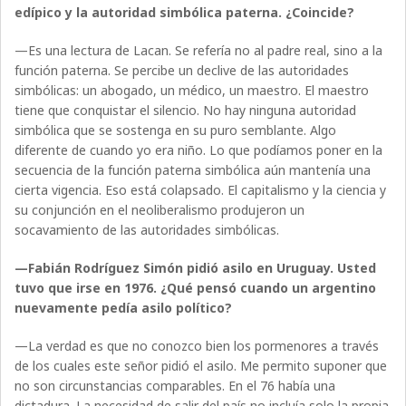
edípico y la autoridad simbólica paterna. ¿Coincide?
—Es una lectura de Lacan. Se refería no al padre real, sino a la
función paterna. Se percibe un declive de las autoridades
simbólicas: un abogado, un médico, un maestro. El maestro
tiene que conquistar el silencio. No hay ninguna autoridad
simbólica que se sostenga en su puro semblante. Algo
diferente de cuando yo era niño. Lo que podíamos poner en la
secuencia de la función paterna simbólica aún mantenía una
cierta vigencia. Eso está colapsado. El capitalismo y la ciencia y
su conjunción en el neoliberalismo produjeron un
socavamiento de las autoridades simbólicas.
—Fabián Rodríguez Simón pidió asilo en Uruguay. Usted
tuvo que irse en 1976. ¿Qué pensó cuando un argentino
nuevamente pedía asilo político?
—La verdad es que no conozco bien los pormenores a través
de los cuales este señor pidió el asilo. Me permito suponer que
no son circunstancias comparables. En el 76 había una
dictadura. La necesidad de salir del país no incluía solo la propia