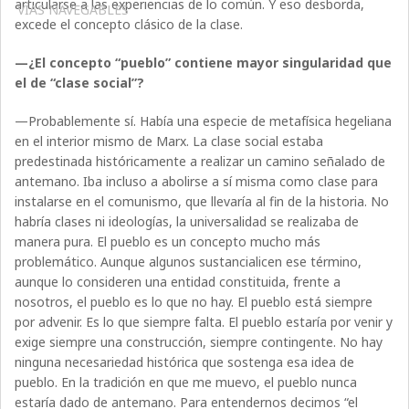
articularse a las experiencias de lo común. Y eso desborda,
VÍAS NAVEGABLES
excede el concepto clásico de la clase.
—¿El concepto “pueblo” contiene mayor singularidad que
el de “clase social”?
—Probablemente sí. Había una especie de metafísica hegeliana
en el interior mismo de Marx. La clase social estaba
predestinada históricamente a realizar un camino señalado de
antemano. Iba incluso a abolirse a sí misma como clase para
instalarse en el comunismo, que llevaría al fin de la historia. No
habría clases ni ideologías, la universalidad se realizaba de
manera pura. El pueblo es un concepto mucho más
problemático. Aunque algunos sustancialicen ese término,
aunque lo consideren una entidad constituida, frente a
nosotros, el pueblo es lo que no hay. El pueblo está siempre
por advenir. Es lo que siempre falta. El pueblo estaría por venir y
exige siempre una construcción, siempre contingente. No hay
ninguna necesariedad histórica que sostenga esa idea de
pueblo. En la tradición en que me muevo, el pueblo nunca
estaría dado de antemano. Para entendernos decimos “el