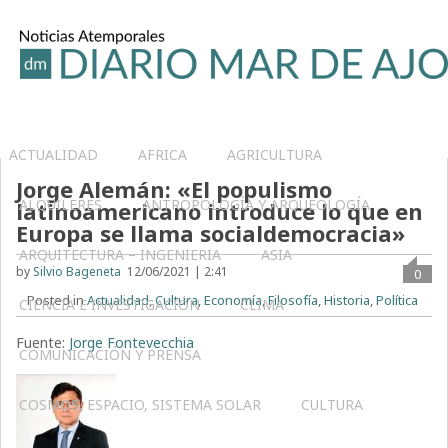
ACTUALIDAD
AFRICA
AGRICULTURA
Jorge Alemán: «El populismo
ALQUILERES
ANTROPOLOGÍA Y ARQUEOLOGÍA
latinoamericano introduce lo que en
Europa se llama socialdemocracia»
ARQUITECTURA – INGENIERIA
ASIA
by
Silvio Bageneta
12/06/2021 | 2:41
0
Posted in
Actualidad
,
Cultura
,
Economía
,
Filosofía
,
Historia
,
Política
CIENCIA E INVESTIGACIÓN
CLIMA
Fuente:
Jorge Fontevecchia
COMUNICACIÓN Y PRENSA
COSMOS, ESPACIO, SISTEMA SOLAR
CULTURA