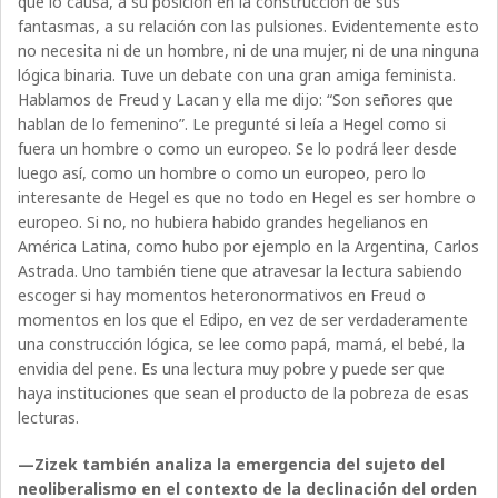
que lo causa, a su posición en la construcción de sus
fantasmas, a su relación con las pulsiones. Evidentemente esto
no necesita ni de un hombre, ni de una mujer, ni de una ninguna
lógica binaria. Tuve un debate con una gran amiga feminista.
Hablamos de Freud y Lacan y ella me dijo: “Son señores que
hablan de lo femenino”. Le pregunté si leía a Hegel como si
fuera un hombre o como un europeo. Se lo podrá leer desde
luego así, como un hombre o como un europeo, pero lo
interesante de Hegel es que no todo en Hegel es ser hombre o
europeo. Si no, no hubiera habido grandes hegelianos en
América Latina, como hubo por ejemplo en la Argentina, Carlos
Astrada. Uno también tiene que atravesar la lectura sabiendo
escoger si hay momentos heteronormativos en Freud o
momentos en los que el Edipo, en vez de ser verdaderamente
una construcción lógica, se lee como papá, mamá, el bebé, la
envidia del pene. Es una lectura muy pobre y puede ser que
haya instituciones que sean el producto de la pobreza de esas
lecturas.
—Zizek también analiza la emergencia del sujeto del
neoliberalismo en el contexto de la declinación del orden