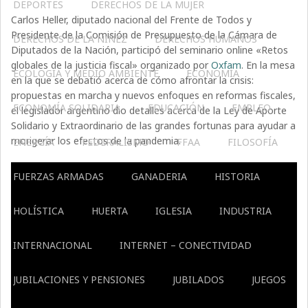
DEPORTES
DERECHOS DE LA MUJER
Carlos Heller, diputado nacional del Frente de Todos y
Presidente de la Comisión de Presupuesto de la Cámara de
DERECHOS DE LA NIÑEZ
DERECHOS HUMANOS
Diputados de la Nación, participó del seminario online «Retos
globales de la justicia fiscal» organizado por
Oxfam
. En la mesa
ECOLOGÍA Y MEDIO AMBIENTE
ECONOMÍA
en la que se debatió acerca de cómo afrontar la crisis:
propuestas en marcha y nuevos enfoques en reformas fiscales,
ECONOMÍA SOLIDARIA
EDUCACIÓN
EMPLEO
el legislador argentino dio detalles acerca de la Ley de Aporte
Solidario y Extraordinario de las grandes fortunas para ayudar a
morigerar los efectos de la pandemia.
ENERGÍA
FEDERALISMO
FFAA
FILOSOFÍA
FUERZAS ARMADAS
GANADERIA
HISTORIA
HOLÍSTICA
HUERTA
IGLESIA
INDUSTRIA
INTERNACIONAL
INTERNET – CONECTIVIDAD
JUBILACIONES Y PENSIONES
JUBILADOS
JUEGOS