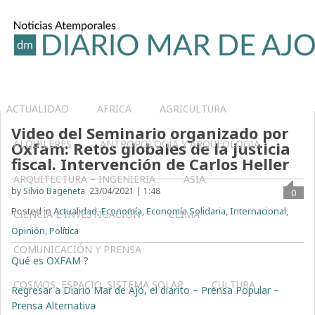
ACTUALIDAD
AFRICA
AGRICULTURA
Video del Seminario organizado por
ALQUILERES
ANTROPOLOGÍA Y ARQUEOLOGÍA
Oxfam: Retos globales de la justicia
fiscal. Intervención de Carlos Heller
ARQUITECTURA – INGENIERIA
ASIA
by
Silvio Bageneta
23/04/2021 | 1:48
0
Posted in
Actualidad
,
Economía
,
Economía Solidaria
,
Internacional
,
CIENCIA E INVESTIGACIÓN
CLIMA
Opinión
,
Política
COMUNICACIÓN Y PRENSA
Qué es OXFAM
?
COSMOS, ESPACIO, SISTEMA SOLAR
CULTURA
Regresar a Diario Mar de Ajó, el diarito – Prensa Popular –
Prensa Alternativa